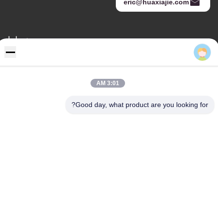
eric@huaxiajie.com
عنواننا
Eric
عنوان
رفض 355 Zhiyuan طريق, Wukang مدينة, Deqing إقليم, جيجيانغ
محافظة, الصين
3:01 AM
هاتف
Good day, what product are you looking for?
86-572-8080336
سياسة الخصوصية
|
خريطة الموقع
الصين جيدة الجودة pvc جدار لوح المورد. حقوق الطبع والنشر © -2026
Zhejiang Huaxiajie Macromolecule Building Material Co., Ltd. .
الجميع الحقوق محفوظة.