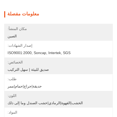
معلومات مفصلة
مكان المنشأ:
الصين
إصدار الشهادات:
ISO9001:2000, Soncap, Intertek, SGS
الخصائص:
صديق للبيئة | سهل التركيب
طلب:
حديقة|جراج|حمام|ممر
اللون:
الخشب|القهوة|الرمادي|خشب الصندل وما إلى ذلك
المواد: