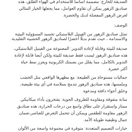
الصديقة للخارج
: مصممة أساسا للاستخدام في الهواء الطلق، هذه
صناديق الزهور يمكن أن تقاوم العوامل، مما يجعلها الخيار المثالي
لعرض الزهور المفضلة لديك والخضرة.
الوصف:
تمثل صناديق الزهور من الفينيل البلاستيكي تجسيد المسؤولية البيئية
والاستدامة ، حيث تقدم بديلًا أخضرًا لصناديق الزهور الخشبية التقليدية.
صديقة للبيئة وقابلة لإعادة التدوير
: المصنوعة من الفينيل البلاستيكي،
هذه صناديق الزهور ليست فقط صديقة للبيئة ولكن أيضا قابلة لإعادة
التدوير بالكامل، مما يقلل من بصمتك الكربونية ويعزز نمط حياة
أكثر خضرة.
جماليات مستوحاة من الطبيعة
: مع مظهرها الواقعي مثل الخشب
وملمسها، هذه صناديق الزهور تندمج بسلاسة في أي بيئة طبيعية،
وخلق أجواء دافئة ومدعوة.
متانة متفوقة ومقاومة للظروف الجوية
: يفتخرون بأداء ميكانيكي
ممتاز واستقرار على نطاق واسع من درجات الحرارة، هذه صناديق
الزهور مقاومة للطقس ويمكن أن تتحمل التعرض للعناصر،ضمان
جمال وظيفية طويلة الأمد.
خيارات التصميم المتعددة
: متوفرة في مجموعة واسعة من الألوان