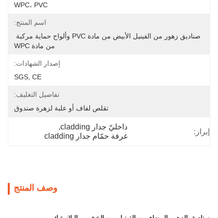
WPC، PVC
اسم المنتج:
صناديق زهور من الفينيل الأبيض من مادة PVC وألواح حماية مركبة 
من مادة WPC
إصدار الشهادات:
SGS, CE
تفاصيل التغليف:
تقلص لفاف أو علبة لزهرة صندوق
داخليّ جدار cladding
, 
إبراز:
غرفة حمّام جدار cladding
وصف المنتج