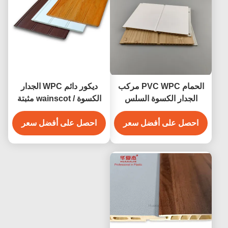
الحمام PVC WPC مركب
ديكور دائم WPC الجدار
الجدار الكسوة السلس
الكسوة / wainscot مثبتة
مقاومة للماء
بشكل ملائم
احصل على أفضل سعر
احصل على أفضل سعر