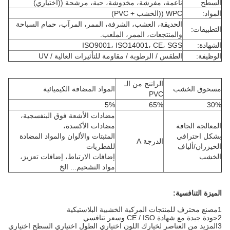
السطح
ناعمة، مفرشة، مخدوشة، حبة، مرشحة ((اختياري)
المواد:
WPC ((الخشب + PVC)
الحديقة، العشب، الشرفة، الممر، المرآب، حمام السباحة
التطبيقات:
والمنتجعات، الممر، الملعب.
الشهادة:
ISO9001، ISO14001، CE، SGS
الوظيفة:
الطقس / الرطوبة / مقاومة للتأثيرات العالية / UV
الراتنج من الـ
مسحوق الخشب
المواد المضافة الكيميائية
PVC
5%
65%
30%
مضادات الأشعة فوق البنفسجية،
المعالجة الجافة
مضادات الأكسدة،
بشكل احترافي
المثبتات والألوان والمواد المضادة
الدرجة A
الخيزران/ألياف
للفطريات
الخشب
إضافات الارتباط، إضافات تعزيز،
مواد التشحيم... الخ
الميزة التنافسية:
1مصنع محترف للمنتجات المركبة الخشبية البلاستيكية
2جودة جيدة مع شهادة CE / ISO وسعر تنافسي
3المزيد من العناصر لخيارك اللون اختياري الطول اختياري السطح اختياري