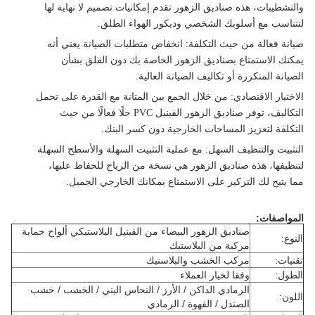
والتشطيبات، هذه صناديق الزهور تقدم إمكانيات تصميم لا نهاية لها
لتتناسب مع أسلوبك الشخصي وديكور الهواء الطلق.
صيانة فعالة من حيث التكلفة
: انخفاض متطلبات الصيانة يعني أنه
يمكنك الاستمتاع بصناديق الزهور الخاصة بك دون القلق بشأن
الصيانة المتكررة أو تكاليف الصيانة العالية.
الاختيار الاقتصادي
: من خلال الجمع بين المتانة مع القدرة على تحمل
التكاليف، توفر صناديق الزهور الفينيل PVC حلًا فعالًا من حيث
التكلفة لتعزيز المساحات الخارجية دون كسر البنك.
التثبيت والتنظيف السهل
: مع عملية التثبيت السهلة والأسطح السهلة
لتنظيفها، هذه صناديق الزهور هي نسخة من الرياح للحفاظ عليها،
مما يتيح لك التركيز على الاستمتاع بمكانك الخارجي الجميل.
المواصفات:
صناديق الزهور البيضاء من الفينيل البلاستيكي ألواح حماية
النوع:
مركبة من البلاستيك
تقنيات:
مركب الخشب والبلاستيك
الطول:
وفقا لخيار العملاء
الرمادي الداكن / الأرز / النحاس البني / الخشب / خشب
اللون:
الصندل / القهوة / الرمادي