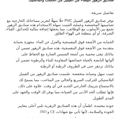
صناديق الزهور البيضاء من الفينيل من الخشب والبلاستيك
تفاصيل سريعة:
توفر صناديق الزهور الفينيل PVC حلًا سهلًا لتعزيز مساحاتك الخارجية مع
تصاميمها المخصصة وعملية التثبيت سهلة الاستخدام.هذه صناديق الزهور
تجمع بين الأسلوب مع الوظائف، مما يجعلها إضافة مثالية للحدائق، الفناء،
الشرفة، أو أي منطقة في الهواء الطلق.
الحماية من الأشعة فوق البنفسجية والعزل عن الماء
: مجهزة بحماية
متقدمة من الأشعة فوق البنفسجية، هذه صناديق الزهور تضمن أن
نباتاتك تبقى محمية من أشعة الشمس الضارة مع الحفاظ على
ألوانها النابضة بالحياة.خصائصها المقاومة للماء والرطوبة تضمن أن
نباتاتك تزدهر حتى في الظروف الرطبة أو الرطبة.
تثبيت سهل وصيانة منخفضة
: صُممت صناديق الزهور من الفينيل
البلاستيكي للتركيب السريع والخالي من المتاعب، مما يسمح لك
بالاستمتاع بتزيينك الخارجي الجديد في أي وقت. علاوة على ذلك،
فإنها تتطلب الحد الأدنى من الصيانة،مما يوفر لك الوقت والجهد على
المدى الطويل.
جودة معتمدة
: اطمأن أن هذه الصناديق الزهرية تلبي أعلى معايير
الجودة والسلامة، لأنها تأتي مع شهادات CE و ISO.