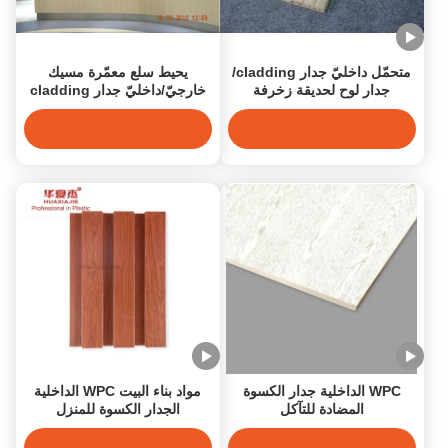
متحمّل داخليّ جدار cladding/
يحيط سلع معمّرة مسيك
جدار لوح لحديقة زخرفة
خارجيّ/داخليّ جدار cladding
لمنتجع مياه استشفائيّة
WPC الداخلية جدار الكسوة
مواد بناء البيت WPC الداخلية
المضادة للتآكل
الجدار الكسوة للمنزل
1220mmx2600mmx9mm