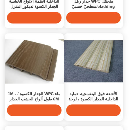
متحمّل WPC جدار رمّل
الداخلية أنظمة الألواح الخشبية
cladding/سطحيّ خشبيّ
الجدار الكسوة لديكور المنزل
داخليّ جدار cladding
الأشعة فوق البنفسجية حماية
ماء WPC الجدار الكسوة / 1M -
الداخلية الجدار الكسوة ، لوحة
6M طول ألواح الخشب الجدار
سقف مقاومة للماء للسور