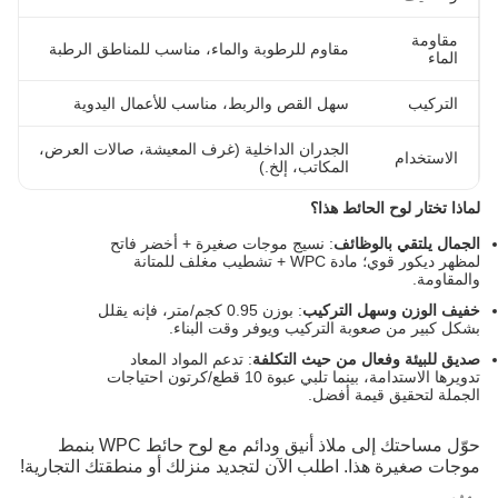
مقاومة
مقاوم للرطوبة والماء، مناسب للمناطق الرطبة
الماء
التركيب
سهل القص والربط، مناسب للأعمال اليدوية
الجدران الداخلية (غرف المعيشة، صالات العرض،
الاستخدام
المكاتب، إلخ.)
لماذا تختار لوح الحائط هذا؟
الجمال يلتقي بالوظائف
: نسيج موجات صغيرة + أخضر فاتح
لمظهر ديكور قوي؛ مادة WPC + تشطيب مغلف للمتانة
والمقاومة.
خفيف الوزن وسهل التركيب
: بوزن 0.95 كجم/متر، فإنه يقلل
بشكل كبير من صعوبة التركيب ويوفر وقت البناء.
صديق للبيئة وفعال من حيث التكلفة
: تدعم المواد المعاد
تدويرها الاستدامة، بينما تلبي عبوة 10 قطع/كرتون احتياجات
الجملة لتحقيق قيمة أفضل.
حوّل مساحتك إلى ملاذ أنيق ودائم مع لوح حائط WPC بنمط
موجات صغيرة هذا. اطلب الآن لتجديد منزلك أو منطقتك التجارية!