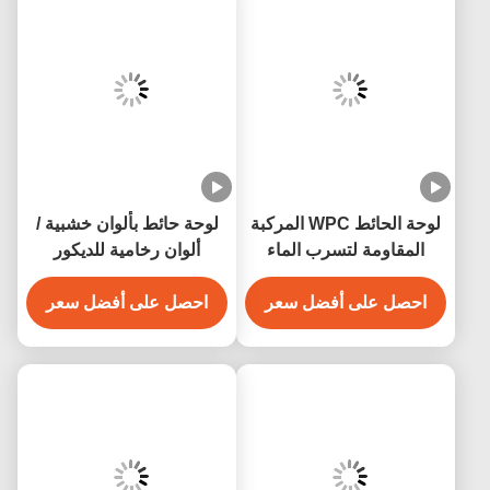
لوحة الحائط WPC المركبة
لوحة حائط بألوان خشبية /
المقاومة لتسرب الماء
ألوان رخامية للديكور
داخلي 200 مم × 16 مم
الداخلي والخارجي بطول 2.9
احصل على أفضل سعر
م / 3 م متاح
احصل على أفضل سعر