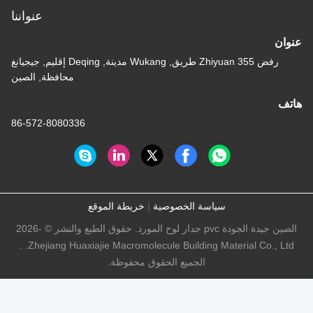
عنواننا
عنوان
رفض 355 Zhiyuan طريق, Wukang مدينة, Deqing إقليم, جيجيانغ
محافظة, الصين
هاتف
86-572-8080336
سياسة الخصوصية
|
خريطة الموقع
الصين جيدة الجودة pvc جدار لوح المورد. حقوق الطبع والنشر © -2026
Zhejiang Huaxiajie Macromolecule Building Material Co., Ltd. .
الجميع الحقوق محفوظة.