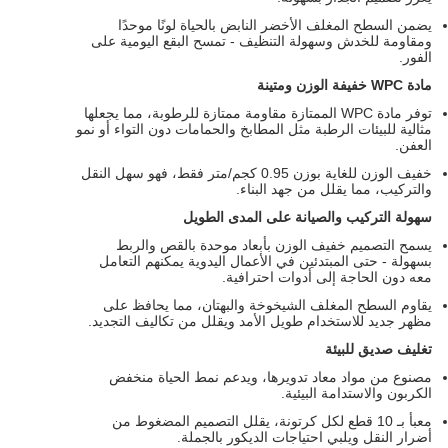
يضمن السطح المغلف الأخضر النابض بالحياة لونًا موحدًا
ومقاومة للخدش وسهولة التنظيف - تمسح البقع اليومية على
الفور.
مادة WPC خفيفة الوزن ومتينة
توفر مادة WPC الممتازة مقاومة ممتازة للرطوبة، مما يجعلها
مثالية للبيئات الرطبة مثل المطابخ والحمامات دون التواء أو نمو
العفن.
خفيف الوزن للغاية بوزن 0.95 كجم/متر فقط، فهو سهل النقل
والتركيب، مما يقلل من جهد البناء.
سهولة التركيب والصيانة على المدى الطويل
يسمح التصميم خفيف الوزن بأبعاد موحدة بالقص والربط
بسهولة - حتى المبتدئين في الأعمال اليدوية يمكنهم التعامل
معه دون الحاجة إلى أدوات احترافية.
يقاوم السطح المغلف الشيخوخة والبهتان، مما يحافظ على
مظهر جديد للاستخدام طويل الأمد ويقلل من تكاليف التجديد.
تغليف صديق للبيئة
مصنوع من مواد معاد تدويرها، ويدعم نمط الحياة منخفض
الكربون والاستدامة البيئية.
معبأ بـ 10 قطع لكل كرتونة، يقلل التصميم المضغوط من
أضرار النقل ويلبي احتياجات الديكور بالجملة.