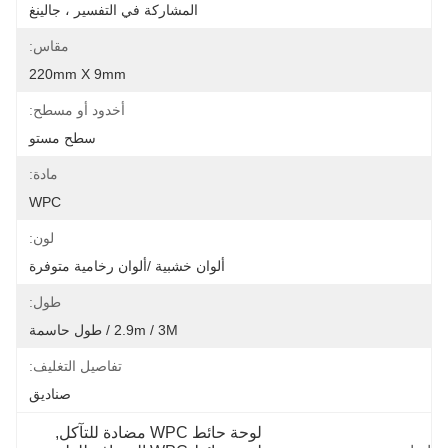
المشاركة في التفسير ، جالينغ
مقاس:
220mm X 9mm
أخدود أو مسطح:
سطح مستو
مادة:
WPC
لون:
ألوان خشبية /ألوان رخامية متوفرة
طول:
2.9m / 3M / طول حاسمة
تفاصيل التغليف:
صناديق
لوحة حائط WPC مضادة للتآكل
, 