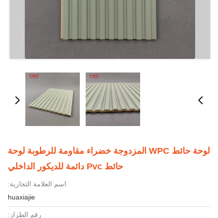
لوحة حائط WPC المزدوجة خضراء مقاومة للرطوبة لوحة
حائط Pvc دائمة للديكور الداخلي
اسم العلامة التجارية:
huaxiajie
رقم الطراز: