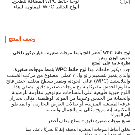
إبراز:
لوحة حائط WPC المضافة للطحن
, 
ألواح الحائط WPC المقاومة للماء
وصف المنتج
لوح حائط WPC أخضر فاتح بنمط موجات صغيرة - خيار ديكور داخلي
خفيف الوزن ومتين
نظرة عامة على المنتج
جدد ديكور حائطك بهذا
لوح حائط WPC بنمط موجات صغيرة
،
والذي يتميز بتصميم رائع وأداء عملي. مصنوع من مركب الخشب
والبلاستيك (WPC) عالي الجودة، ويتميز بسطح مغلف أخضر فاتح
مقاوم للخدش مقترنًا بنسيج موجات صغيرة دقيق. يضفي هذا
اللوح حيوية طبيعية على المساحات مع توفير مقاومة للرطوبة
والحماية من الخدش وغيرها من الفوائد الوظيفية. مثالي لجدران
غرفة المعيشة المنزلية، أو صالات العرض التجارية، أو المناطق
المكتبية، إنه مزيج مثالي من الجمال والمتانة.
أهم الميزات
نسيج موجات صغيرة دقيق + سطح مغلف أخضر
تخلق أنماط الموجات الصغيرة الدقيقة إيقاعًا بصريًا ناعمًا، مما
يعزز تصميم الجدار بسهولة.