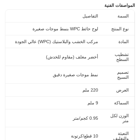
المواصفات الفنية
السمة
التفاصيل
نوع المنتج
لوح حائط WPC بنمط موجات صغيرة
المادة
مركب الخشب والبلاستيك (WPC) عالي الجودة
تشطيب
أخضر مغلف (مقاوم للخدش)
السطح
تصميم
نمط موجات صغيرة دقيق
النسيج
العرض
220 ملم
السماكة
9 ملم
الوزن لكل
0.95 كجم/متر
متر
التعبئة
10 قطع/كرتونة
والتغليف