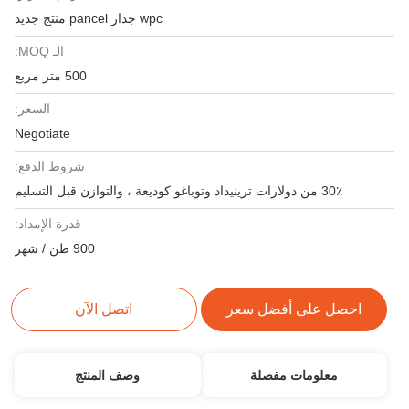
wpc جدار pancel منتج جديد
الـ MOQ:
500 متر مربع
السعر:
Negotiate
شروط الدفع:
30٪ من دولارات ترينيداد وتوباغو كوديعة ، والتوازن قبل التسليم
قدرة الإمداد:
900 طن / شهر
احصل على أفضل سعر
اتصل الآن
معلومات مفصلة
وصف المنتج