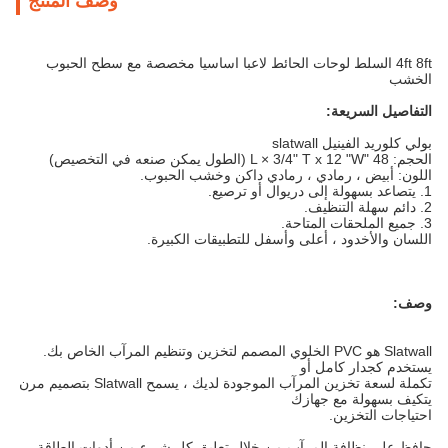
وصف المنتج
4ft 8ft السلط لوحات الحائط لاعبا اساسيا مخصصة مع سطح الحبوب
الخشب
التفاصيل السريعة:
بولي كلوريد الفينيل slatwall
الحجم: 48 "L × 3/4" T x 12 "W (الطول يمكن صنعه في التخصيص)
اللون: أبيض ، رمادي ، رمادي داكن وخشب الحبوب.
1. يتصاعد بسهولة إلى دريوال أو ترصيع.
2. دائم سهلة التنظيف.
3. جميع الملحقات المتاحة.
اللسان والأخدود ، أعلى وأسفل للتطبيقات الكبيرة.
وصف:
Slatwall هو PVC الخلوي المصمم لتخزين وتنظيم المرآب الخاص بك.
يستخدم كجدار كامل أو
تكملة لسعة تخزين المرآب الموجودة لديك ، يسمح Slatwall بتصميم مرن
يتكيف بسهولة مع جهازك
احتياجات التخزين.
حافظ على نظافة المرآب من خلال تعليق كل شيء من أدوات الطاقة