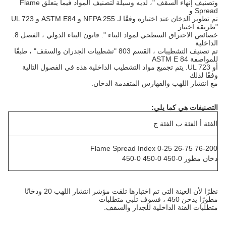
وتصنيف إنهاء السقف "، لديه وسيلة لتصنيف المواد فيما يتعلق Flame
Spread و
تم
تطوير
الدخان
عند اختباره وفقًا لـ NFPA 255 و ASTM E84 و UL 723
"طريقة اختبار
خصائص
الاحتراق السطحي
لمواد البناء ". قانون البناء الدولي ، الفصل 8.
الداخلية
تم تصنيف التشطيبات ، القسم 803 "تشطيبات الجدران والسقف" ،
طبقًا
للمواصفة ASTM E 84
أو UL 723. يتم تجميع مواد التشطيب الداخلية هذه في
الفصول
التالية
وفقًا لذلك
مع انتشار اللهب والفهارس المتقدمة الدخان.
التصنيفات هي كما يلي:
الفئة أ الفئة ب الفئة ج
Flame Spread Index 0-25 26-75 76-200
دخان مطور 0-450 0-450 0-450
نظرًا لأن العينة التي تم اختبارها تلقت مؤشر انتشار اللهب 20 ودخانًا
مطورًا يدخن 450 ، فسوف تلبي متطلبات
متطلبات الفئة الداخلية للجدار والسقف.