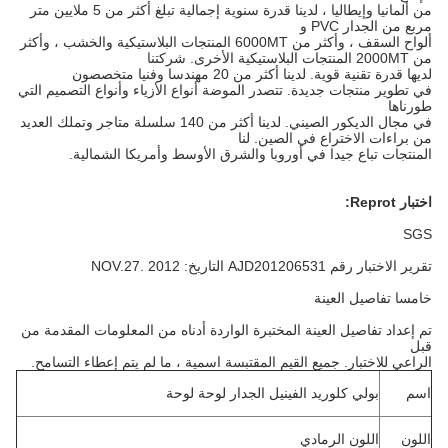
من ألمانيا وإيطاليا ، لدينا قدرة سنوية إجمالية تبلغ أكثر من 5 ملايين متر
مربع من الجدار PVC و
ألواح السقف ، وأكثر من 6000MT المنتجات البلاستيكية والخشب ، وأكثر
من 2000MT المنتجات البلاستيكية الأخرى.
شركتنا
لديها قدرة تقنية قوية.
لدينا أكثر من 20 مهندسا وفنيا متخصصون
في تطوير منتجات جديدة.
تتصدر الموضة أنواع الأزياء وأنواع التصميم التي
طورناها
في مجال الديكور الصيني.
لدينا أكثر من 140 سلسلة متاجر وتملك العديد
من براءات الاختراع في الصين.
لنا
المنتجات تباع جيدا في أوروبا والشرق الأوسط وأمريكا الشمالية.
اختبار Reprot:
SGS
تقرير الاختبار رقم AJD201206531 التاريخ: NOV.27.
2012
خامسا تفاصيل العينة
تم إعداد تفاصيل العينة المختبرة الواردة أدناه من المعلومات المقدمة من
قبل
الراعي للاختبار.
جميع القيم المقتبسة اسمية ، ما لم يتم إعطاء التسامح.
اسم
بولي كلوريد الفينيل الجدار لوحة لوحة
اللون
اللون الرمادي