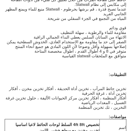
إلى مكابس إلى نظام Slatwall.
عندما تصبح قذرة ، قم برشها بخرطوم - Slatwall منيع للماء ويمنع المظهر
الجانبي الفريد
المياه من التجمع في الجزء السفلي من شريحة.
قوي ودائم
مقاومة للماء والرطوبة ، سهلة التنظيف
الانتهاء من الساتان السلس يعطي النداء الجمالي الراقية
الصفر إلى حد ما مقاومة مع الاستخدام العادي، الخدوش السطحية يمكن
إصلاحها بسهولة وأقل
وضوحا
لأن اللون المادي هو جميع أنحاء المنتج
متوفر في 8 و 4 أطوال القدم ، أطوال مخصصة المتاحة
متوافق مع الملحقات slatwall القياسية
التطبيقات:
تخزين حائط المرآب ، تخزين أداة الحديقة ، أفكار تخزين مخزن ، أفكار
تخزين أداة ، غرفة الحرفية
أفكار المنظمة ، أفكار تخزين مركز الحيوانات الأليفة ، حلول تخزين غرفة
الغسيل ، المعدات الرياضية
التخزين ، تك تخزين المنظمة
مواصفات:
تخصيص 4ft 8ft السلط لوحات الحائط لاعبا اساسيا
اسم
تخزين مخزن مع سطح خشبي اللون