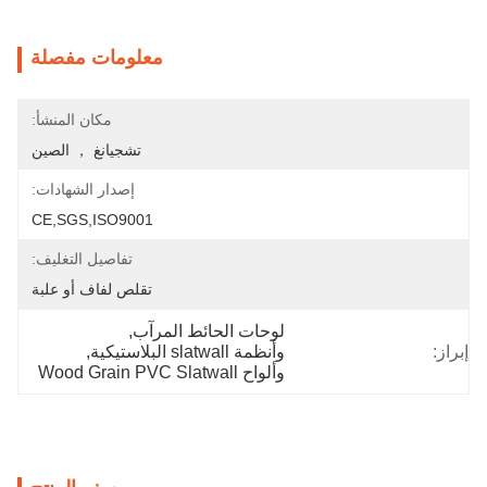
معلومات مفصلة
مكان المنشأ:
تشجيانغ ， الصين
إصدار الشهادات:
CE,SGS,ISO9001
تفاصيل التغليف:
تقلص لفاف أو علبة
لوحات الحائط المرآب
, 
إبراز:
وأنظمة slatwall البلاستيكية
, 
وألواح Wood Grain PVC Slatwall