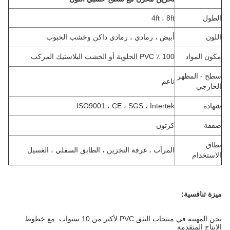
الطول
4ft ، 8ft
اللون
أبيض ، رمادي ، رمادي داكن وخشب الحبوب
مكون المواد
100 ٪ PVC الخلوية أو الخشب البلاستيك المركب
سطح - المظهر
ناعم
الخارجي
شهادة
ISO9001 ، CE ، SGS ، Intertek
صفقة
كرتون
نطاق
المرآب ، غرفة التخزين ، الطابق السفلي ، الغسيل
الاستخدام
ميزة تنافسية:
نحن المهنية في منتجات البثق PVC لأكثر من 10 سنوات.
مع خطوط
الإنتاج المتقدمة