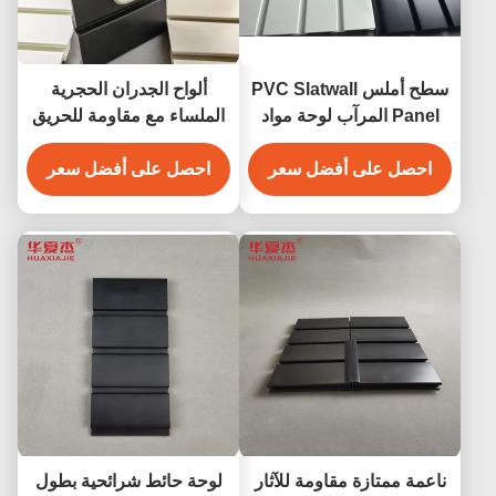
سطح أملس PVC Slatwall
ألواح الجدران الحجرية
Panel المرآب لوحة مواد
الملساء مع مقاومة للحريق
الديكور الداخلي
والتركيب السهل
احصل على أفضل سعر
احصل على أفضل سعر
ناعمة ممتازة مقاومة للآثار
لوحة حائط شرائحية بطول