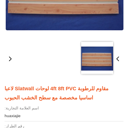
مقاوم للرطوبة 4ft 8ft PVC لوحات Slatwall لاعبا
اساسيا مخصصة مع سطح الخشب الحبوب
اسم العلامة التجارية:
huaxiajie
رقم الطراز: