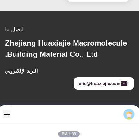
اتصل بنا
Zhejiang Huaxiajie Macromolecule
Building Material Co., Ltd.
البريد الإلكتروني
eric@huaxiajie.com
عنواننا
Eric
عنوان
رفض 355 Zhiyuan طريق, Wukang مدينة, Deqing إقليم, جيجيانغ
1:38 PM
محافظة, الصين