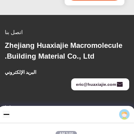
اتصل بنا
Zhejiang Huaxiajie Macromolecule
Building Material Co., Ltd.
البريد الإلكتروني
eric@huaxiajie.com
عنواننا
Eric
عنوان
رفض 355 Zhiyuan طريق, Wukang مدينة, Deqing إقليم, جيجيانغ
محافظة, الصين
3:00 AM