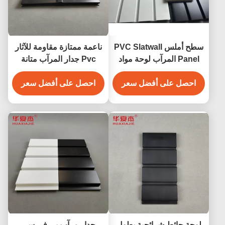
سطح أملس PVC Slatwall
ناعمة ممتازة مقاومة للآثار
Panel المرآب لوحة مواد
Pvc جدار المرآب متانة
الديكور الداخلي
PVC الحائط الصلب
احصل على أفضل سعر
احصل على أفضل سعر
لوحة حائط شرائحية بطول
جدار مرآب بي في سي