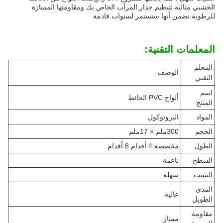
الخشبي مثالية لتنظيم جدار المرآب الخاص بك ومقاومتها الممتازة
للرطوبة تضمن أنها ستستمر لسنوات قادمة.
المعلمات التقنية:
المعلم
الوصف
التقني
اسم
ألواح PVC الحائط
المنتج
المواد
البروتوكول
الحجم
300ملم × 17ملم
الطول
مخصصة 4 أقدام 8 أقدام
السطح
ناعمة
التثبيت
سهلة
المدى
عالية
الطويل
مقاومة
ممتاز