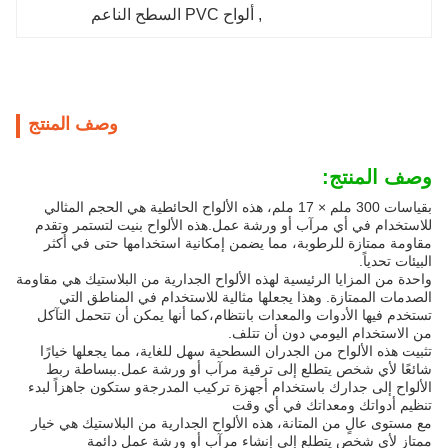
, 
ألواح PVC السطح الناعم
وصف المنتج
وصف المنتج:
بقياسات 300 ملم × 17 ملم، هذه الألواح الحائطية هي الحجم المثالي
للاستخدام في أي مرآب أو ورشة عمل.هذه الألواح بنيت لتستمر وتقدم
مقاومة ممتازة للرطوبة، مما يضمن إمكانية استخدامها حتى في أكثر
البيئات تحدياً.
واحدة من المزايا الرئيسية لهذه الألواح الجدارية من البلاستيك هي مقاومة
الصدمات الممتازة. وهذا يجعلها مثالية للاستخدام في المناطق التي
تستخدم فيها الأدوات والمعدات بانتظام،كما أنها يمكن أن تتحمل التآكل
من الاستخدام اليومي دون أن تتلف.
تثبيت هذه الألواح من الجدران السطحية سهل للغاية، مما يجعلها خيارًا
شائعًا لأي شخص يتطلع إلى ترقية مرآب أو ورشة عمل.ببساطة ربط
الألواح إلى جدارك باستخدام أجهزة تركيب المدرجةو ستكون جاهزاً لبدء
تنظيم أدواتك ومعداتك في أي وقت
مع مستوى عالٍ من المتانة، هذه الألواح الجدارية من البلاستيك هي خيار
ممتاز لأي شخص يتطلع إلى إنشاء مرآب أو ورشة عمل دائمة