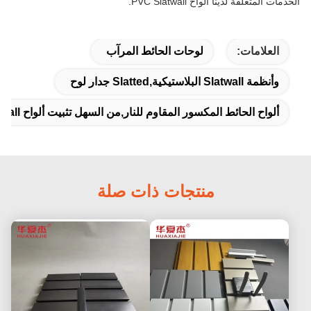
الخدمات المتعلقة لدينا ألواح PVC Slatwall.
العلامات:
لوحات الحائط المرآب
وأنظمة Slatwall البلاستيكية,slatted جدار لوح
ألواح الحائط المكسور المقاوم للنار,من السهل تثبيت ألواح PVC Slatwall,ألواح PVC السطح الناعم
منتجات ذات صلة