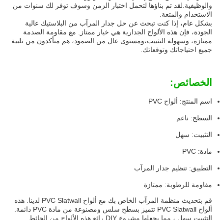
والوظيفية.لقد تم بناؤها لتحمل اختبار الزمن وسوف توفر لك سنوات من
الاستخدام والمتعة.
بشكل عام، إذا كنت تبحث عن حل جدار المرآب من البلاستيك عالية
الجودة، فإن هذه الألواح الجدارية هي خيار ممتاز. مع مقاومة الصدمة
ممتازة، وسهولة التثبيت،ومستوى عال من الصمود، هم متأكدون من تلبية
جميع احتياجاتك وتوقعاتك.
الخصائص:
اسم المنتج: ألواح PVC
السطح: ناعم
التثبيت: سهل
مادة: PVC
التطبيق: تنظيم جدار المرآب
مقاومة للرطوبة: ممتازة
قم بتحديث منظمة المرآب الخاص بك مع ألواح PVC Slatwall لدينا. هذه
ألواح PVC Slatwall تتميز بسطح سلس ومصنوعة من مادة PVC دائمة.
التثبيت سهل ، مما يجعلها مشروع DIY رائع.هذه الألواح من الحائط