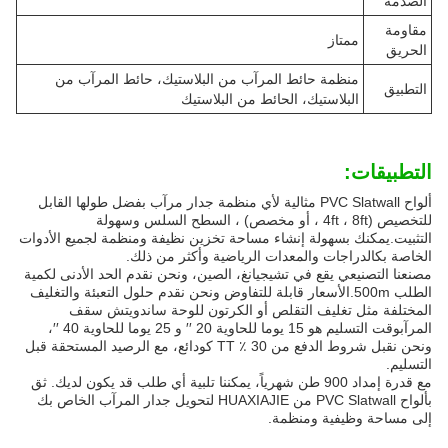
الصدمة
مقاومة
ممتاز
الحريق
منظمة حائط المرآب من البلاستيك، حائط المرآب من
التطبيق
البلاستيك، الحائط من البلاستيك
التطبيقات:
ألواح PVC Slatwall مثالية لأي منظمة جدار مرآب بفضل طولها القابل
للتخصيص (4ft ، 8ft ، أو مخصص) ، السطح السلس وسهولة
التثبيت.يمكنك بسهولة إنشاء مساحة تخزين نظيفة ومنظمة لجميع الأدوات
الخاصة بكالدراجات والمعدات الرياضية وأكثر من ذلك.
مصنعنا التصنيعي يقع في تشيجيانغ، الصين، ونحن نقدم الحد الأدنى لكمية
الطلب 500m.الأسعار قابلة للتفاوض ونحن نقدم حلول التعبئة والتغليف
المختلفة مثل تغليف التقلص أو الكرتون للوحة ساندويتش سقف
المرآبوقت التسليم هو 15 يوما للحاوية 20 ′′ و 25 يوما للحاوية 40 ′′،
ونحن نقبل شروط الدفع من 30 ٪ TT كودائع، مع الرصيد المستحقة قبل
التسليم.
مع قدرة إمداد 900 طن شهرياً، يمكننا تلبية أي طلب قد يكون لديك. ثق
بألواح PVC Slatwall من HUAXIAJIE لتحويل جدار المرآب الخاص بك
إلى مساحة وظيفية ومنظمة.