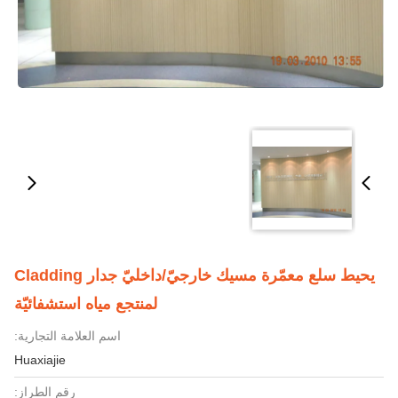
يحيط سلع معمّرة مسيك خارجيّ/داخليّ جدار Cladding
لمنتجع مياه استشفائيّة
اسم العلامة التجارية:
Huaxiajie
رقم الطراز: