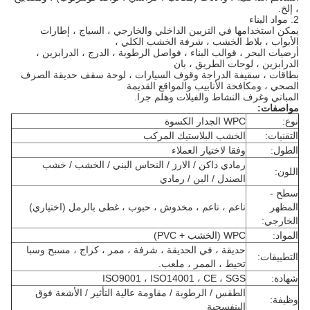
، إلخ.
2. مواد البناء
يمكن استخدامها في التزيين الداخلي والخارجي ، السياج ، إطارات
الأبواب ، بلاط الخشب ، شرفة الخشب الكلي ،
أرضيات البحر ، قوالب البناء ، فواصل الرطوبة ، الدرج ، الدرابزين ،
الدرابزين ، لوحات الطريق ، بان
بطاقات ، سقيفة الدراجة وقوف السيارات ، لوحة سقف حديقة الصرف
الصحي ، ومكافحة الأنابيب والمواقع القديمة
المباني وغرف النشاط والفيلات وهلم جرا.
مواصفات:
نوع:
WPC الجدار الكسوة
التقنيات:
الخشب البلاستيك المركب
الطول:
وفقا لاختيار العملاء
رمادي داكن / الارز / النحاس البني / الخشب / خشب
اللون:
الصندل / البن / رمادي
سطح -
المظهر
ناعم ، ناعم ، مخدوش ، حبوب ، غطى بالرمل (اختياري)
الخارجي:
المواد:
WPC (الخشب + PVC)
حديقة ، في الحديقة ، شرفة ، ممر ، كراج ، مسبح وسبا
التطبيقات:
تحيط ، الممر ، ملعب.
شهادة:
ISO9001 ، ISO14001 ، CE ، SGS
الطقس / الرطوبة / مقاومة عالية التأثير / الأشعة فوق
وظيفة:
البنفسجية