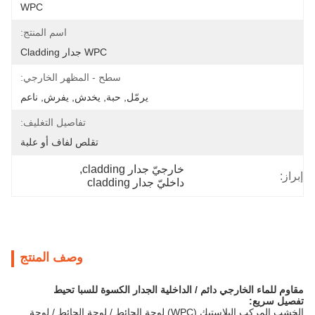
WPC
اسم المنتج:
WPC جدار Cladding
سطح - المظهر الخارجي:
يرمّل, حبة, يخدش, يفرش, ناعم
تفاصيل التغليف:
تقلص لفاف أو علبة
خارجيّ جدار cladding
, 
إبراز:
داخليّ جدار cladding
وصف المنتج
مقاوم للماء الخارجي دائم / الداخلية الجدار الكسوة للسبا تحيط
تفصيل سريع:
الخشب المركب البلاستيك (WPC) لوحة الحائط / لوحة الحائط / لوحة