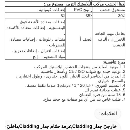
لدينا الخشب مركب البلاستيك التزيين مصنوع من:
مسحوق خشب
راتينج PVC
إضافات كيميائية
5٪
65٪
30٪
إضافات مضادة للأشعة فوق
البنفسجية ، إضافات مضادة للأكسدة
يعامل مهنيا الجافة
،
الخيزران / ألياف
الصف أ
مثبتات ، تلوينات ، إضافات مضادة
الخشب
للفطريات ،
إضافات اقتران ، إضافات تعزيز ،
مواد التشحيم ... إلخ.
ميزة تنافسية:
1. المهنية الصانع من منتجات الخشب البلاستيك المركب
2. نوعية جيدة مع شهادة CE / ISO وبأسعار تنافسية
3. المزيد من العناصر لديك الخيار.
اللون اختياري ، وطول اختياري ،
والسطح اختياري.
4. التسليم الفوري: 7-15days / 1 * 20'fcl عندما تلقينا مسبقا.
5. عينات مجانية تقدم لك.
6. 15 سنة من فترة الضمان
7. طلب ​​خاص بك من أي مواصفات مع حجم متاح.
العلامات:
خارجيّ جدار Cladding,غرفة حمّام جدار Cladding,داخليّ جدار Cladding