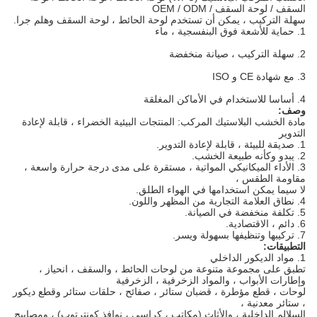
السقف / لوحة السقف / OEM / ODM
سهلة التركيب ، يمكن أن تستخدم لوحة الحائط ، لوحة السقف وهلم جرا.
1. حماية للأشعة فوق البنفسجية ، ماء
2. سهلة التركيب ، صيانة منخفضة
3. مع شهادة CE و ISO
4. أساسا للاستخدام في الأماكن المغلقة
وصف:
مادة الخشب البلاستيك المركب: المنتجات البيئية الخضراء ، قابلة لإعادة
التدوير
1. صديقة للبيئة ، قابلة لإعادة التدوير.
2. يبدو وكأنه طبيعة الخشب.
3. الأداء الميكانيكي المواتية ، مستقرة على مدى درجة حرارة واسعة ،
مقاومة الطقس ،
لا سيما يمكن استخدامها في الهواء الطلق.
4. نطاق العلامة التجارية من المظهر واللون.
5. تكلفة منخفضة في الصيانة.
6. دائم ، الاقتصادية.
7. تركيبها وتنظيفها بسهولة ويسر.
التطبيقات:
1. مواد الديكور الداخلي
تطبق على مجموعة متنوعة من لوحات الحائط ، والسقف ، انحياز ،
وإطارات الأبواب ، والمواد الزخرفية ، الزخرفية
لوحات ، قطع مؤطرة ، قضبان ستائر ، صفائح ، حلقات ستائر وقطع ديكور
، ستائر معدنية ،
السلالم الداخلية ، والأثاث (مكاتب ، كراسي ، نوافذ كونترتوب) ، ومصابيح