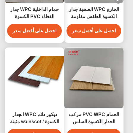
الخارج WPC الصحية جدار
حمام الداخلية WPC جدار
الكسوة الطقس مقاومة
الغطاء PVC الكسوة
للالداخلية
الخشبية مركب
احصل على أفضل سعر
احصل على أفضل سعر
الحمام PVC WPC مركب
ديكور دائم WPC الجدار
الجدار الكسوة السلس
الكسوة / wainscot مثبتة
مقاومة للماء
بشكل ملائم