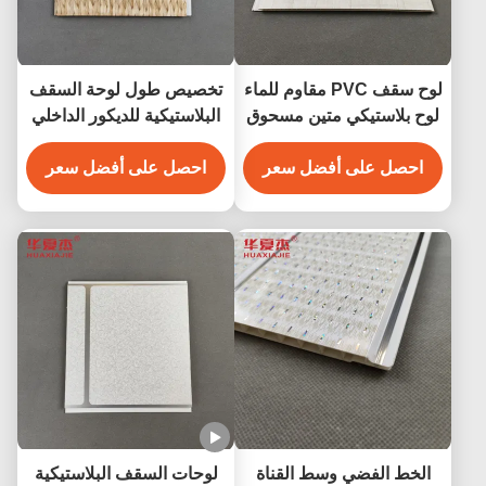
لوح سقف PVC مقاوم للماء
تخصيص طول لوحة السقف
لوح بلاستيكي متين مسحوق
البلاستيكية للديكور الداخلي
PVC لوحة حائط للديكور
لوحة الجدار البلاستيكية
احصل على أفضل سعر
الداخلي للجدران 250*5
احصل على أفضل سعر
الحجم
الخط الفضي وسط القناة
لوحات السقف البلاستيكية