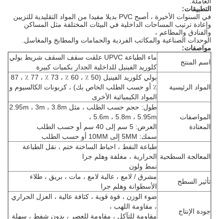
العاملة.
التطبيقات:
في السنوات الأخيرة ، أصبح PVC بديلا مفيدا من المواد التقليدية للتزيين
وإعادة ترتيب المساحات الداخلية في البيئات المختلفة مثل المساكن
والفنادق والمطاعم ،
الوحدات الصناعية والمكاتب الفردية والحمامات والمطابخ والمغاسل.
مواصفات:
ماء الطباعة UPVC علقت سقف السقف شريط بولي
اسم المنتج
كلوريد الفينيل للداخلية الجدار بكميات كبيرة
بولي كلوريد الفينيل (50 ٪ ، 60 ٪ ، 73 ٪ ، 77 ٪ ، 87
المواد الرئيسية
٪ أو حسب الطلب الخاص بك) ، كربونات الكالسيوم و
المواد الكيميائية الأخرى
طول: حجم حسب الطلب ، مثل 2.95m ، 3m ، 3.8m
المواصفات
، 5.6m ، 5.8m ، 5.95m
المعتادة
العرض: 5 سم إلى 40 سم أو حسب الطلب
سمك: 5MM إلى 10MM أو حسب الطلب
طباعة النفط ، احباط الساخنة ختم ، نقل الطباعة
المعالجة السطحية
الحرارية ، مغلفة وهلم جرا
نمط ولون
مشرق / لامع ، عالية لامع ، مات ، بريق ، طلاء
تأثير السطح
الأسطوانة وهلم جرا
ضوء الوزن ، قوة قوية ، كثافة عالية ، العزل الحراري
، مقاومة اللهب ،
جودة الإنتاج
مقاومة للتآكل ، مقاومة للعصر ، بدون شفط ، سهلة