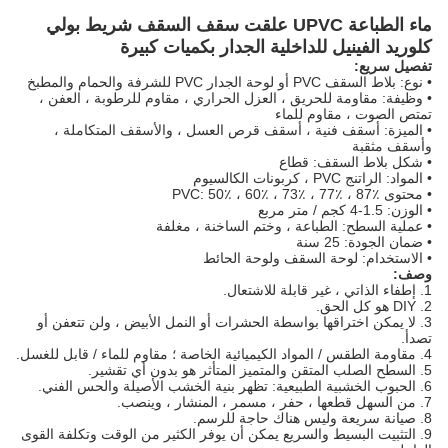
ماء الطباعة UPVC علقت سقف السقف شريط بولي
كلوريد الفينيل للداخلية الجدار بكميات كبيرة
تفصيل سريع:
• نوع: بلاط السقف PVC أو لوحة الجدار PVC للشرفة والحمام والمطبخ
• وظيفة: مقاومة للحريق ، العزل الحراري ، مقاوم للرطوبة ، العفن ،
تمتص الصوت ، مقاوم للماء
• الميزة: أسقف فنية ، أسقف قرص العسل ، والأسقف المتكاملة ،
وأسقف مثقبة
• شكل بلاط السقف: قطاع
• المواد: الراتنج PVC ، كربونات الكالسيوم
• محتوى PVC: 50٪ ، 60٪ ، 73٪ ، 77٪ ، 87٪
• الوزن: 1.5-4 كجم / متر مربع
• عملية السطح: الطباعة ، وختم الساخنة ، مغلفة
• ضمان الجودة: 25 سنة
• الاستخدام: لوحة السقف ولوحة الحائط
وصف:
1. إطفاء الذاتي ، غير قابلة للاشتعال.
2. DIY هو كل الحق.
3. لا يمكن اختراقها بواسطة الحشرات أو النمل الأبيض ، ولن تتعفن أو
تصدأ.
4. مقاومة الطقس / المواد الكيميائية الخاصة ؛
مقاوم للماء / قابل للغسل.
5. السطح الصلب المتقن والمتميز المتأثر هو بدون أي تقشير.
6. الحبوب الخشبية الطبيعية: تظهر بنية الخشب الأصيلة والحس الفني.
7. من السهل قطعها ، حفر ، مسمر ، المنشار ، وينصب.
8. صيانة سريعة وليس هناك حاجة للرسم.
9. التثبيت البسيط والسريع يمكن أن يوفر الكثير من الوقت وتكلفة القوى