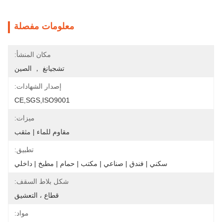
معلومات مفصلة
مكان المنشأ:
تشجيانغ ， الصين
إصدار الشهادات:
CE,SGS,ISO9001
ميزات:
مقاوم للماء | مثقب
تطبيق:
سكني | فندق | صناعي | مكتب | حمام | مطبخ | داخلي
شكل بلاط السقف:
قطاع ، التعشيق
مواد: