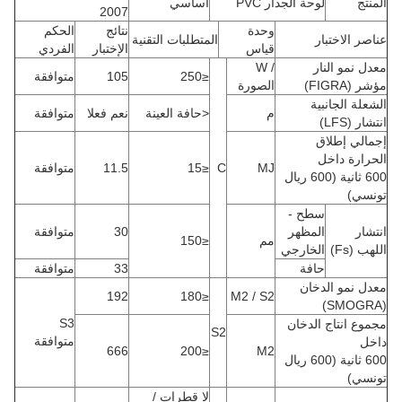
المنتج
لوحة الجدار PVC
اساسي
2007
وحدة
نتائج
الحكم
عناصر الاختبار
المتطلبات التقنية
قياس
الإختبار
الفردي
معدل نمو النار
/ W
≤250
105
متوافقة
مؤشر (FIGRA)
الصورة
الشعلة الجانبية
م
<حافة العينة
نعم فعلا
متوافقة
انتشار (LFS)
إجمالي إطلاق
الحرارة داخل
MJ
C
≤15
11.5
متوافقة
600 ثانية (600 ريال
تونسي)
سطح -
انتشار
المظهر
30
متوافقة
مم
≤150
اللهب (Fs)
الخارجي
حافة
33
متوافقة
معدل نمو الدخان
192
≤180
M2 / S2
(SMOGRA)
S3
مجموع انتاج الدخان
S2
متوافقة
داخل
666
≤200
M2
600 ثانية (600 ريال
تونسي)
لا قطرات /