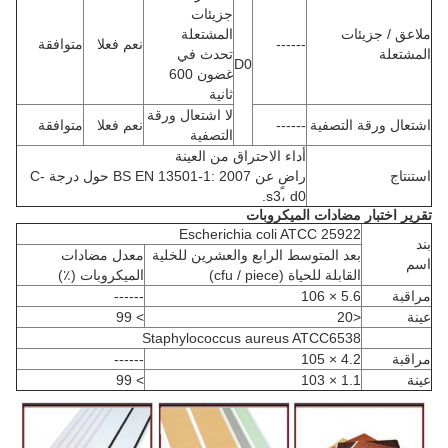
جزيئات
ملاعق / جزيئات
المشتعلة
------
نعم فعلا
متوافقة
المشتعلة
تحدث في
D0
غضون 600
ثانية
لا اشتعال ورقة
اشتعال ورقة التصفية
------
نعم فعلا
متوافقة
التصفية
أداء الاحتراق من العينة
استنتاج
راضٍ عن BS EN 13501-1: 2007 حول درجة C-
s3، d0.
تقرير اختبار مضادات الميكروبات
Escherichia coli ATCC 25922
بند
بعد المتوسط ​​الرابع والعشرين للخلية
معدل مضادات
اسم
القابلة للحياة (cfu / piece)
الميكروبات (٪)
مراقبة
5.6 × 106
------
عينة
<20
> 99
Staphylococcus aureus ATCC6538
مراقبة
4.2 × 105
------
عينة
1.1 × 103
> 99