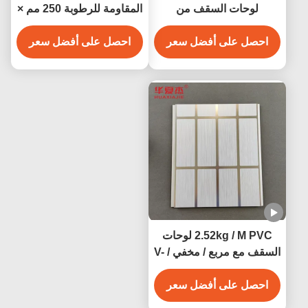
لوحات السقف من
المقاومة للرطوبة 250 مم ×
البروتوكول الفولاذي
8 مم
احصل على أفضل سعر
احصل على أفضل سعر
2.52kg / M PVC لوحات
السقف مع مربع / مخفي / V-
Groove Edge مقاومة
الرطوبة
احصل على أفضل سعر