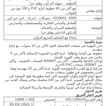
التنظيف ، سهلة التركيب وهلم جرا
مع أكثر من 60 خطوط إنتاج PVC و 100 نوع من
إنتاج مقياس
القوالب
شهادة
ISO9001: 2000 ، سونكاب ، إنترتك ، اس جي اس
الفنادق والمباني التجارية والمستشفيات والمدارس
الوضعية
والمطبخ المنزلي والحمام ،
الديكور الداخلي وهلم جرا
عينة
مجانا مع التسليم السريع الدولي
ميزة تنافسية:
نحن المهنية في منتجات البلاستيك النتوء لأكثر من 10 سنوات.
مع إنتاج
متقدمة
خطوط من ألمانيا وإيطاليا ، لدينا القدرة السنوية الإجمالية لأكثر من 5
ملايين متر مربع بولي كلوريد الفينيل
لوحات الحائط والسقف ، أكثر من 6000MT المنتجات الخشبية ، وأكثر
من 2000MT منتجات PVC الأخرى.
شركتنا لديها القدرة التكنولوجية القوية.
لدينا أكثر من 20 مهندسا وفنيا
الذين يتخصصون في تطوير منتجات جديدة.
جميع أنواع الأنواع وألوان التصميم التي قمنا بتطويرها
تقود الموضة في
مجال الديكور الصيني.
لدينا أكثر من 140 سلسلة متاجر ونملك
العديد من
براءات الاختراع في الصين.
منتجاتنا تباع جيدا في أوروبا والشرق الأوسط وأمريكا الشمالية.
تقرير الاختبار
تقرير اختبار الحريق
رقم التقرير
V03-1300143
تخصيص
200 × 10MM
BS EN 13501-1: