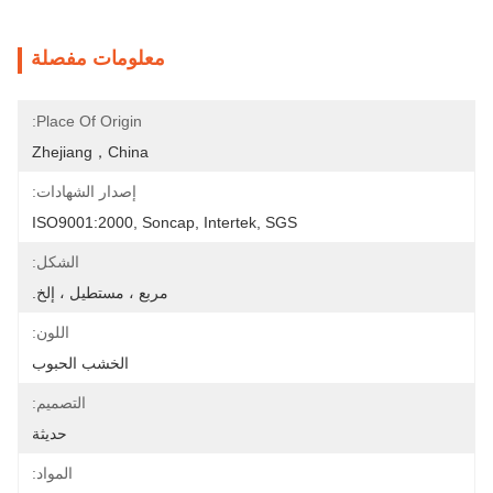
معلومات مفصلة
Place Of Origin:
Zhejiang，China
إصدار الشهادات:
ISO9001:2000, Soncap, Intertek, SGS
الشكل:
مربع ، مستطيل ، إلخ.
اللون:
الخشب الحبوب
التصميم:
حديثة
المواد: