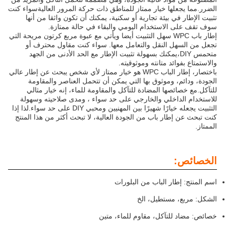
الضرر.مما يجعلها خيار ممتاز للمناطق ذات حركة المرور العاليةسواء كنت
تثبيت الإطار في بيئة تجارية أو سكنية، يمكنك أن تكون واثقا من أنها
سوف تقف على الاستخدام اليومي والبقاء في حالة ممتازة.
إطار باب WPC سهل التثبيت أيضا ويأتي مع عبوة مربع كرتون مريحة التي
تجعل من السهل النقل والتعامل معها. سواء كنت مقاول محترف أو
متحمس DIY،يمكنك بسهولة تثبيت الإطار مع الحد الأدنى من الجهد
والاستمتاع بفوائد متانته وموثوقيته.
باختصار، إطار الباب WPC هو خيار ممتاز لأي شخص يبحث عن إطار عالي
الجودة، ودائم، وموثوق بها التي يمكن أن تتحمل العناصر والمقاومة
للتآكل.مع خصائصها المضادة للتآكل والمقاومة للماء، إنه خيار مثالي
للاستخدام الداخلي والخارجي على حد سواء ، ومدى صلاحيته وسهولة
التثبيت يجعله خيارًا شهيرًا بين المهنيين ومحبي DIY على حد سواء.لذا إذا
كنت تبحث عن إطار باب من الجودة العالية، لا تبحث أكثر من هذا المنتج
الممتاز.
الخصائص:
اسم المنتج: إطار الباب من البلورات
الشكل: مربع، مستطيل، الخ
خصائص: مضاد للتآكل، مقاوم للماء، متين