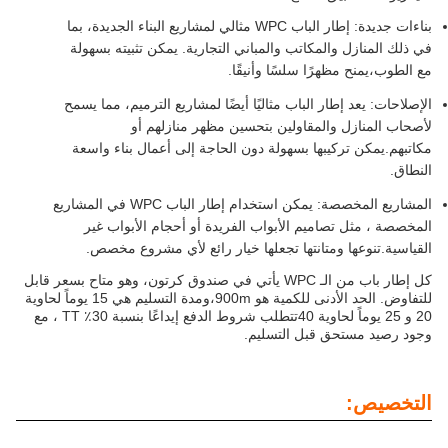
بناءات جديدة: إطار الباب WPC مثالي لمشاريع البناء الجديدة، بما
في ذلك المنازل والمكاتب والمباني التجارية. يمكن تثبيته بسهولة
مع الطوب،يمنح مظهرًا سلسًا وأنيقًا.
الإصلاحات: يعد إطار الباب مثاليًا أيضًا لمشاريع الترميم، مما يسمح
لأصحاب المنازل والمقاولين بتحسين مظهر منازلهم أو
مكاتبهم.يمكن تركيبها بسهولة دون الحاجة إلى أعمال بناء واسعة
النطاق.
المشاريع المخصصة: يمكن استخدام إطار الباب WPC في المشاريع
المخصصة ، مثل تصاميم الأبواب الفريدة أو أحجام الأبواب غير
القياسية.تنوعها ومتانتها تجعلها خيار رائع لأي مشروع مخصص.
كل إطار باب من الـ WPC يأتي في صندوق كرتون، وهو متاح بسعر قابل
للتفاوض. الحد الأدنى للكمية هو 900m،ومدة التسليم هي 15 يوماً لحاوية
20 و 25 يوماً لحاوية 40تتطلب شروط الدفع إيداعًا بنسبة 30٪ TT ، مع
وجود رصيد مستحق قبل التسليم.
التخصيص: