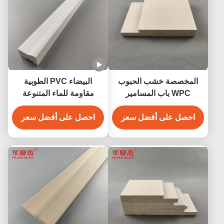
المخصصة خشب الحبوب
البيضاء PVC الطوبية
WPC باب المسامير
مقاومة للماء المتنوعة
217mm مضاد للتآكل مقاوم
الملف الشخصي للاحتياجات
للتلاشي
احصل على أفضل سعر
البناء
احصل على أفضل سعر