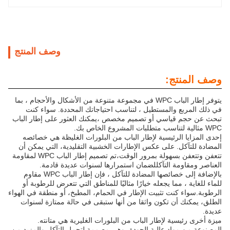
وصف المنتج
وصف المنتج:
يتوفر إطار الباب WPC في مجموعة متنوعة من الأشكال والأحجام ، بما
في ذلك المربع والمستطيل ، لتناسب احتياجاتك المحددة. سواء كنت
تبحث عن حجم قياسي أو تصميم مخصص ،يمكنك العثور على إطار الباب
WPC مثالية لتناسب متطلبات المشروع الخاص بك.
إحدى المزايا الرئيسية لإطار الباب من البلورات الغليظة هي خصائصه
المضادة للتآكل. على عكس الإطارات الخشبية التقليدية، التي يمكن أن
تتعفن وتتعفن بسهولة بمرور الوقت،تم تصميم إطار الباب WPC لمقاومة
العناصر ومقاومة التآكللضمان استمرارها لسنوات عديدة قادمة.
بالإضافة إلى خصائصها المضادة للتآكل ، فإن إطار الباب WPC مقاوم
للماء للغاية ، مما يجعله خيارًا مثاليًا للمناطق التي تتعرض للرطوبة أو
الرطوبة.سواء كنت تثبيت الإطار في الحمام، المطبخ، أو منطقة في الهواء
الطلق، يمكنك أن تكون واثقا من أنها ستبقى في حالة ممتازة لسنوات
عديدة.
ميزة أخرى رئيسية لإطار الباب من البلورات الغليرية هي متانته.
المصنوعة من مواد عالية الجودة، وهي مصممة لتحمل التآكل والمزيد من