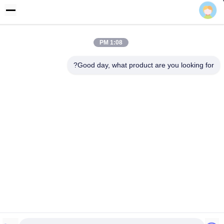
عنوان
رفض 355 Zhiyuan طريق, Wukang مدينة, Deqing إقليم, جيجيانغ
محافظة, الصين
1:08 PM
هاتف
Good day, what product are you looking for?
86-572-8080336
سياسة الخصوصية
|
خريطة الموقع
الصين جيدة الجودة pvc جدار لوح المورد. حقوق الطبع والنشر © -2026
Zhejiang Huaxiajie Macromolecule Building Material Co., Ltd. .
الجميع الحقوق محفوظة.