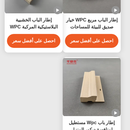
إطار الباب مربع WPC خيار
إطار الباب الخشبية
صديق للبيئة للمساحات
البلاستيكية المركبة WPC
الداخلية والخارجية 4.22kg /
في شكل مربع لاستبدال
m
احصل على أفضل سعر
الباب
احصل على أفضل سعر
إطار باب Wpc مستطيل
لمنافسة ديكور المنزل