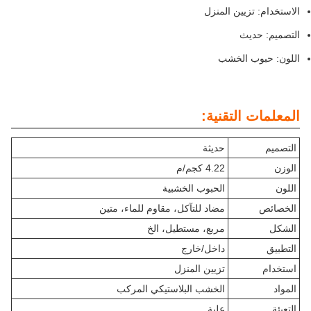
الاستخدام: تزيين المنزل
التصميم: حديث
اللون: حبوب الخشب
المعلمات التقنية:
التصميم
حديثة
الوزن
4.22 كجم/م
اللون
الحبوب الخشبية
الخصائص
مضاد للتآكل، مقاوم للماء، متين
الشكل
مربع، مستطيل، الخ
التطبيق
داخل/خارج
استخدام
تزيين المنزل
المواد
الخشب البلاستيكي المركب
التعبئة
علبة