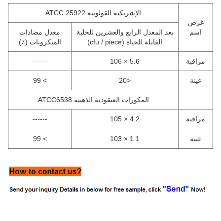
الإشريكية القولونية ATCC 25922
غرض
اسم
بعد المعدل الرابع والعشرين للخلية
معدل مضادات
القابلة للحياة (cfu / piece)
الميكروبات (٪)
مراقبة
5.6 × 106
------
عينة
<20
> 99
المكورات العنقودية الذهبية ATCC6538
مراقبة
4.2 × 105
------
عينة
1.1 × 103
> 99