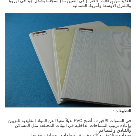
العديد من براءات الاختراع في الصين.تباع منتجاتنا بشكل جيد في أوروبا
والشرق الأوسط وأمريكا الشمالية.
التطبيقات:
في السنوات الأخيرة ، أصبح PVC بديلاً مفيدًا عن المواد التقليدية للتزيين
وإعادة ترتيب المساحات الداخلية في البيئات المختلفة مثل المساكن
والفنادق والمطاعم ،
وحدات صناعية ، مكاتب فردية ، حمامات ، مطابخ ، مغاسل.