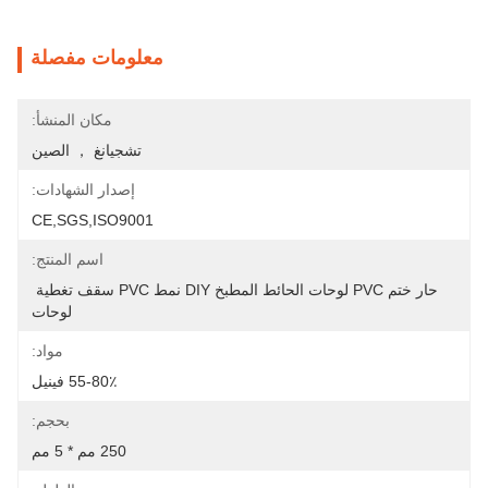
معلومات مفصلة
مكان المنشأ:
تشجيانغ ， الصين
إصدار الشهادات:
CE,SGS,ISO9001
اسم المنتج:
حار ختم PVC لوحات الحائط المطبخ DIY نمط PVC سقف تغطية 
لوحات
مواد:
55-80٪ فينيل
بحجم:
250 مم * 5 مم