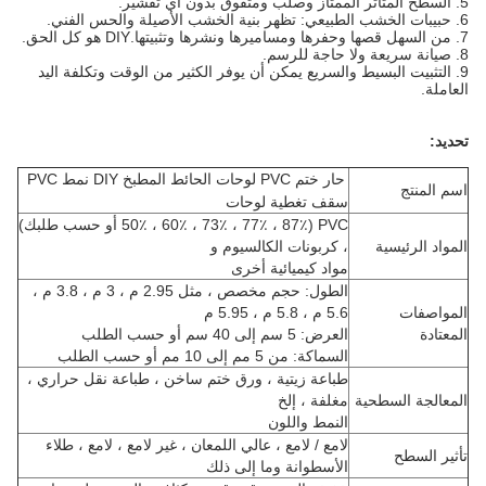
5. السطح المتأثر الممتاز وصلب ومتفوق بدون أي تقشير.
6. حبيبات الخشب الطبيعي: تظهر بنية الخشب الأصيلة والحس الفني.
7. من السهل قصها وحفرها ومساميرها ونشرها وتثبيتها.DIY هو كل الحق.
8. صيانة سريعة ولا حاجة للرسم.
9. التثبيت البسيط والسريع يمكن أن يوفر الكثير من الوقت وتكلفة اليد
العاملة.
تحديد:
حار ختم PVC لوحات الحائط المطبخ DIY نمط PVC
اسم المنتج
سقف تغطية لوحات
PVC (50٪ ، 60٪ ، 73٪ ، 77٪ ، 87٪ أو حسب طلبك)
المواد الرئيسية
، كربونات الكالسيوم و
مواد كيميائية أخرى
الطول: حجم مخصص ، مثل 2.95 م ، 3 م ، 3.8 م ،
المواصفات
5.6 م ، 5.8 م ، 5.95 م
المعتادة
العرض: 5 سم إلى 40 سم أو حسب الطلب
السماكة: من 5 مم إلى 10 مم أو حسب الطلب
طباعة زيتية ، ورق ختم ساخن ، طباعة نقل حراري ،
المعالجة السطحية
مغلفة ، إلخ
النمط واللون
لامع / لامع ، عالي اللمعان ، غير لامع ، لامع ، طلاء
تأثير السطح
الأسطوانة وما إلى ذلك