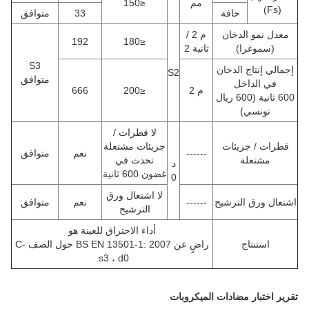
مم
≤150
(Fs)
حافة
33
متوافق
معدل نمو الدخان
م 2 /
192
≤180
(سموغرا)
ثانية 2
S3
إجمالي إنتاج الدخان
S2
متوافق
في الداخل
م 2
≤200
666
600 ثانية (600 ريال
تونسي)
لا قطرات /
قطرات / جزيئات
جزيئات مشتعلة
------
نعم
متوافق
مشتعلة
تحدث في
د
غضون 600 ثانية
0
لا اشتعال ورق
اشتعال ورق الترشيح
------
نعم
متوافق
الترشيح
أداء الاحتراق للعينة هو
استنتاج
راضٍ عن BS EN 13501-1: 2007 حول الصف C-
s3 ، d0.
تقرير اختبار مضادات الميكروبات