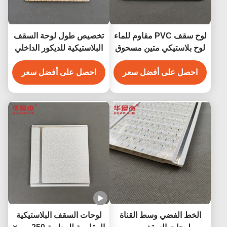
لوح سقف PVC مقاوم للماء
تخصيص طول لوحة السقف
لوح بلاستيكي متين مسحوق
البلاستيكية للديكور الداخلي
PVC لوحة حائط للديكور
لوحة الجدار البلاستيكية
احصل على أفضل سعر
الداخلي للجدران 250*5
احصل على أفضل سعر
الحجم
الخط الفضي وسط القناة
لوحات السقف البلاستيكية