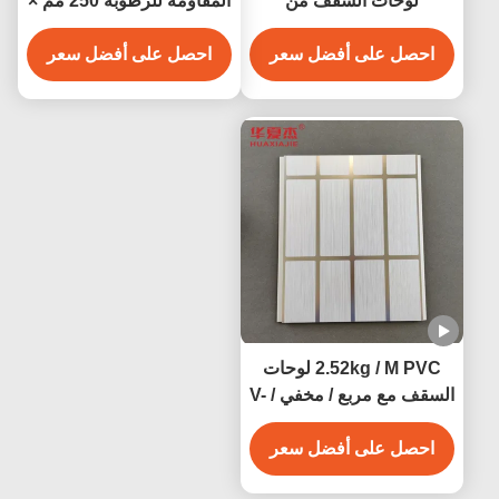
لوحات السقف من
المقاومة للرطوبة 250 مم ×
البروتوكول الفولاذي
8 مم
احصل على أفضل سعر
احصل على أفضل سعر
2.52kg / M PVC لوحات
السقف مع مربع / مخفي / V-
Groove Edge مقاومة
الرطوبة
احصل على أفضل سعر