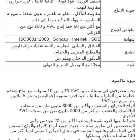
خفيف الوزن ، قوة قوية ، كثافة عالية ، عزل حراري ،
مقاومة للهب ،
جودة الإنتاج
مقاومة للتآكل ، مقاومة للعمر ، بدون شفط ، سهولة
التنظيف ، سهولة التركيب وما إلى ذلك
مع أكثر من 60 خط إنتاج PVC و 100 نوع من
مقياس الإنتاج
القوالب
شهادة
ISO9001: 2000 ، Soncap ، Intertek ، SGS
الفنادق والمباني التجارية والمستشفيات والمدارس
تطبيق
والمطبخ المنزلي والحمام ،
الديكور الداخلي وهلم جرا
عينة
مجانًا مع التوصيل السريع الدولي
ميزة تنافسية:
نحن محترفون في منتجات بثق PVC لأكثر من 10 سنوات.مع إنتاج متقدم
خطوط من ألمانيا وإيطاليا ، لدينا قدرة سنوية إجمالية تزيد عن 5 ملايين
متر مربع من PVC
ألواح الجدران والسقف ، وأكثر من 6000 مليون طن من منتجات
البلاستيك والخشب ، وأكثر من 2000 مليون طن من منتجات PVC
الأخرى.
شركتنا لديها قدرة تقنية قوية.لدينا أكثر من 20 مهندس وفني
المتخصصين في تطوير منتجات جديدة جميع أنواع الأنواع وألوان التصميم
التي قمنا بتطويرها
تقود الموضة في مجال الديكور الصيني.لدينا أكثر من
140 سلسلة متاجر ونمتلكها