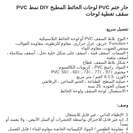
حار ختم PVC لوحات الحائط المطبخ DIY نمط PVC
سقف تغطية لوحات
تفصيل سريع:
• النوع: بلاط السقف PVC أو لوحة الحائط البلاستيكية
• Function: حريق، عزل حراري، مقاوم للرطوبة، مقاومة القوالب،
ممتص للصوت، مقاوم للماء
• السمات: أسقف فنية ، أسقف على شكل خلية نحل ، أسقف متكاملة ،
أسقف مثقبة
• شكل بلاط السقف: قطاع
• المواد: راتينج PVC ، كربونات الكالسيوم
• محتوى PVC: 50٪ ، 60٪ ، 73٪ ، 77٪ ، 87٪
• الوزن: 1.5-4 كجم / متر مربع
• عملية السطح: الطباعة ، الختم الساخن ، الرقائقي
• ضمان الجودة: 25 سنة
• الاستعمال: لوحة السقف ولوحة الحائط
وصف:
1. الإطفاء الذاتي ، غير قابل للاشتعال.
3. إنه غير قابل للاختراق بواسطة الحشرات أو النمل الأبيض ، ولا يفسد أو
يصدأ.
4. مقاومة الطقس / المواد الكيميائية الخاصة.مقاوم للماء / قابل للغسل.