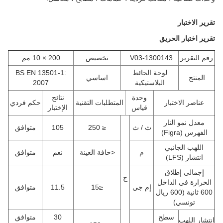
تقرير الاختبار
تقرير اختبار الحريق
رقم التقرير
V03-1300143
تخصيص
200 × 10 مم
لوحة الحائط
BS EN 13501-1:
المنتج
اساسي
البلاستيكية
2007
وحدة
نتائج
عناصر الاختبار
المتطلبات التقنية
حكم فردي
قياس
الإختبار
معدل نمو النار
ث / ث
≤ 250
105
متوافق
الفهرس (Figra)
اللهب الجانبي
م
<حافة العينة
نعم
متوافق
انتشار (LFS)
إجمالي إطلاق
ج
الحرارة في الداخل
إم جي
≤15
11.5
متوافق
600 ثانية (600 ريال
تونسي)
سطح
30
متوافق
انتشار اللهب