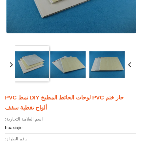
حار ختم PVC لوحات الحائط المطبخ DIY نمط PVC
ألواح تغطية سقف
اسم العلامة التجارية:
huaxiajie
رقم الطراز: