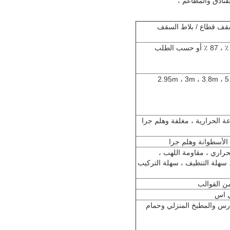
فنادق والمطاعم ،
8 × 10 أبيض اللون سقف قطاع / بلاط السقف
بولي كلوريد الفينيل (50 ٪ ، 60 ٪ ، 73 ٪ ، 77 ٪ ، 87 ٪ أو حسب الطلب
مثل 2.95m ، 3m ، 3.8m ، 5.6m ، 5.8m ،
عة الحرارية ، مغلفة وهلم جرا
 الأسطوانة وهلم جرا
لحراري ، مقاومة اللهب ،
 سهلة التنظيف ، سهلة التركيب
دارس والمطبخ المنزلي وحمام