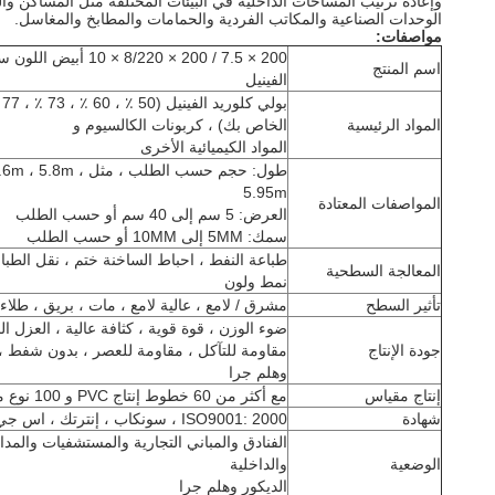
وإعادة ترتيب المساحات الداخلية في البيئات المختلفة مثل المساكن وال
الوحدات الصناعية والمكاتب الفردية والحمامات والمطابخ والمغاسل.
مواصفات:
200 × 7.5 / 200 × /220
اسم المنتج
الفينيل
المواد الرئيسية
الخاص بك) ، كربونات الكالسيوم و
المواد الكيميائية الأخرى
طول: حجم حسب الطلب ، 
5.95m
المواصفات المعتادة
العرض: 5 سم إلى 40 سم أو حسب الطلب
سمك: 5MM إلى 10MM أو حسب الطلب
طباعة النفط ، احباط الساخنة ختم ، نقل الطبا
المعالجة السطحية
نمط ولون
تأثير السطح
مشرق / لامع ، عالية لامع ، مات ، بريق ، طلاء
ضوء الوزن ، قوة قوية ، كثافة عالية ، العزل ا
جودة الإنتاج
مقاومة للتآكل ، مقاومة للعصر ، بدون شفط ،
وهلم جرا
إنتاج مقياس
مع أكثر من 60 خطوط إنتاج PVC و 100 نوع من القوالب
شهادة
ISO9001: 2000 ، سونكاب ، إنترتك ، اس جي اس
الفنادق والمباني التجارية والمستشفيات والم
الوضعية
والداخلية
الديكور وهلم جرا