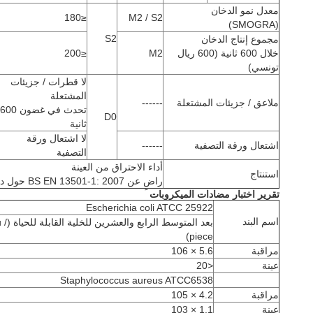
معدل نمو الدخان
≤180
M2 / S2
(SMOGRA)
S2
مجموع إنتاج الدخان
خلال 600 ثانية (600 ريال
M2
≤200
تونسي)
لا قطرات / جزيئات
المشتعلة
ملاعق / جزيئات المشتعلة
------
تحدث في غضون 600
D0
ثانية
لا اشتعال ورقة
اشتعال ورقة التصفية
------
التصفية
أداء الاحتراق من العينة
استنتاج
راضٍ عن BS EN 13501-1: 2007 حول درجة C-s3، d0.
تقرير اختبار مضادات الميكروبات
Escherichia coli ATCC 25922
اسم
البند
بعد المتوسط ​​الرابع و
piece)
مراقبة
5.6 × 106
عينة
<20
Staphylococcus aureus ATCC6538
مراقبة
4.2 × 105
عينة
1.1 × 103