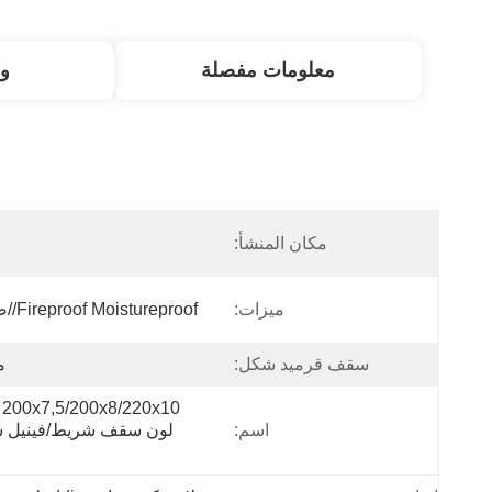
معلومات مفصلة
و
مكان المنشأ:
ا
ميزات:
Fireproof Moistureproof//صمدت
سقف قرميد شكل:
م
اسم: