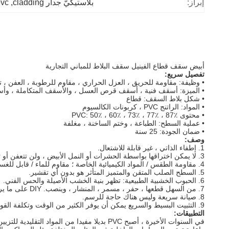
إبراز:
بلاستيكيّ جدار cladding
, 
pvc جدار adding
أبيض سقف قطاع الفينيل سقف البلاط للمباني التجارية
تفصيل سريع:
• وظيفة: مقاومة للحريق ، العزل الحراري ، مقاوم للرطوبة ، العفن ، 
• الميزة: أسقف فنية ، أسقف قرص العسل ، والأسقف المتكاملة ، وأ
• شكل بلاط السقف: قطاع
• المواد: الراتنج PVC ، كربونات الكالسيوم
• محتوى PVC: 50٪ ، 60٪ ، 73٪ ، 77٪ ، 87٪
• عملية السطح: الطباعة ، وختم الساخنة ، مغلفة
• ضمان الجودة: 25 سنة
وصف:
1. إطفاء الذاتي ، غير قابلة للاشتعال.
3. لا يمكن اختراقها بواسطة الحشرات أو النمل الأبيض ، ولن تتعفن أو تصدأ.
4. مقاومة الطقس / المواد الكيميائية الخاصة ؛
مقاوم للماء / قابل للغس
5. السطح الصلب المتقن والمتميز المتأثر هو بدون أي تقشير.
6. الحبوب الخشبية الطبيعية: تظهر بنية الخشب الأصيلة والحس الفني.
7. من السهل قطعها ، حفر ، مسمر ، المنشار ، وينصب.
DIY على ما يرام.
8. صيانة سريعة وليس هناك حاجة للرسم.
9. التثبيت البسيط والسريع يمكن أن يوفر الكثير من الوقت وتكلفة القوى العاملة.
التطبيقات:
في السنوات الأخيرة ، أصبح PVC بديلا مفيدا من المواد التقليدية للتزيين