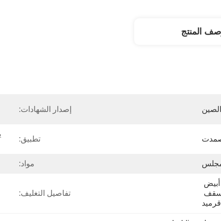
صف المنتج
لصين
إصدار الشهادات:
ي
تطبيق:
جلس
مواد:
200x7,5/200x8/220x10 أبيض 
لون سقف شريط/فينيل سقف 
تفاصيل التغليف:
قرميد