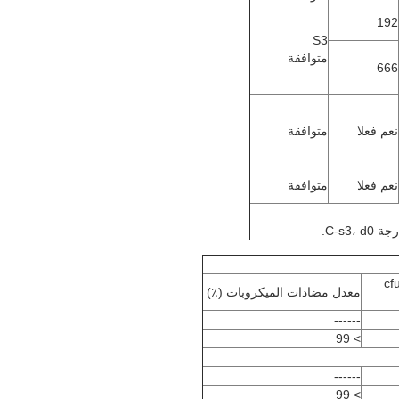
192
S3
متوافقة
666
نعم فعلا
متوافقة
نعم فعلا
متوافقة
العشرين للخلية القابلة للحياة (cfu /
معدل مضادات الميكروبات (٪)
------
> 99
------
> 99