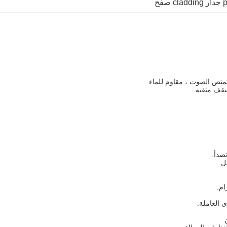
cl صفح
تمتص الصوت ، مقاوم للماء
سقف مثقبة
ل.