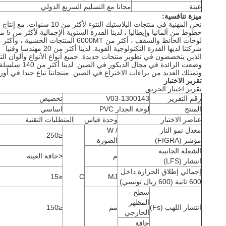
عينة
مجانا مع التسليم السريع الدولي
ميزة تنافسية:
نحن المهنية في منتجات البلاستيك النتوء لأكثر من 10 سنوات.
مع إنتاج 
خطوط من ألمانيا وإيطاليا ، لدينا القدرة السنوية الإجمالية لأكثر من 5 ملايين متر مربع بولي كلوريد الفينيل
لوحات الحائط والسقف ، أكثر من 6000MT المنتجات الخشبية ، وأكثر من 2000MT منتجات PVC الأخرى.
شركتنا لديها القدرة التكنولوجية القوية.
لدينا أكثر من 20 مهندسا وفنيا
الذين يتخصصون في تطوير منتجات جديدة.
جميع أنواع الأنواع وألوان الت
وضعت الرائدة في مجال الديكور في الصين.
لدينا أكثر من 140 سلسلة متاجر
وتمتلك العديد من براءات الاختراع في الصين.
منتجاتنا تباع جيدا في أو
تقرير الاختبار
تقرير اختبار الحريق
رقم التقرير
V03-1300143
تخصيص
المنتج
لوحة الجدار PVC
اساسي
عناصر الاختبار
وحدة قياس
المتطلبات التقنية
معدل نمو النار
/ W
≤250
مؤشر (FIGRA)
الصورة
الشعلة الجانبية
م
<حافة العينة
انتشار (LFS)
إجمالي إطلاق الحرارة داخل
≤15
C
MJ
600 ثانية (600 ريال تونسي)
سطح -
المظهر
انتشار اللهب (Fs)
مم
≤150
الخارجي
حافة