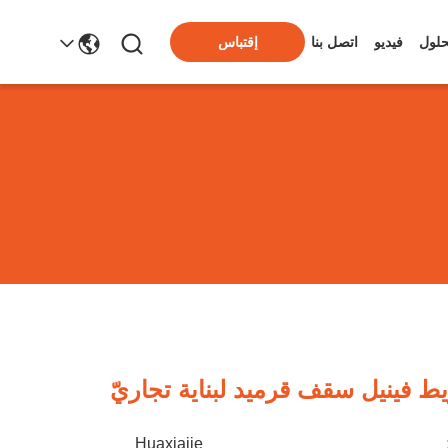
حلول
فيديو
اتصل بنا
إقتباس
فينيل سقف قرميد لبناية تجاريّ
Huaxiajie