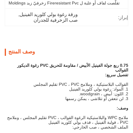
تقلّصت لفاف أو علبة ل Fireresistant Pvc زخرفيّ زبد Moldings
ورقة رغوة بولي كلوريد الفينيل
, 
إبراز:
صب الزخرفية للجدران
وصف المنتج
0.75 ربع جولة الفينيل الأبيض / مقاومة للحريق PVC رغوة الديكور
القوالب
تفصيل سريع:
القوالب البلاستيكية ، وملامح PVC ، PVC تقليم المجلس
1. المواد: رغوة بولي كلوريد الفينيل
2. اللون: أبيض ، woodgrain.
3. لن تتعفن أو تتلاشى ، يمكن رسمها
وصف:
ملامح WPC والبلاستيكية الرغوة القوالب ، PVC تقليم المجلس ، وملامح
PVC ، قولبة الفينيل ، قذف بولي كلوريد الفينيل
الملف الشخصي ، صب الخارجي: