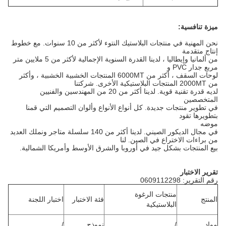
ميزة تنافسية:
نحن المهنية في منتجات البلاستيك النتوء لأكثر من 10 سنوات.
مع خطوط
إنتاج متقدمة
من ألمانيا وإيطاليا ، لدينا القدرة السنوية الإجمالية لأكثر من 5 ملايين متر
مربع جدار PVC و
لوحات السقف ، أكثر من 6000MT المنتجات الخشبية الخشبية ، وأكثر
من 2000MT المنتجات البلاستيكية الأخرى.
شركتنا
لديه قدرة تقنية قوية.
لدينا أكثر من 20 من المهندسين والفنيين
المتخصصين
في تطوير منتجات جديدة.
كل أنواع الأنواع وألوان التصميم التي قمنا
بتطويرها تقود
موضه
في مجال الديكور الصيني.
لدينا أكثر من 140 سلسلة متاجر ونملك العديد
من براءات الاختراع في الصين.
لنا
بيع المنتجات بشكل جيد في أوروبا والشرق الأوسط وأمريكا الشمالية.
تقرير الاختبار
رقم التقرير: 0609112298
منتجات الرغوة
المنتج
فئة الاختبار
اختبار اللجنة
البلاستيكية
مواد
/
نموذج
/