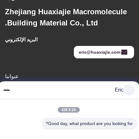
Zhejiang Huaxiajie Macromolecule
Building Material Co., Ltd.
البريد الإلكتروني
eric@huaxiajie.com
عنواننا
عنوان
Eric
رفض 355 Zhiyuan طريق, Wukang مدينة, Deqing إقليم, جيجيانغ
محافظة, الصين
4:26 AM
هاتف
Good day, what product are you looking for?
86-572-8080336