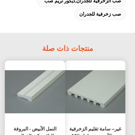
صب الزخرفية للجدران,ديكور تريم صب
صب زخرفية للجدران
منتجات ذات صلة
غير-- سامة تقليم الزخرفية
النمل الأبيض - البروفة