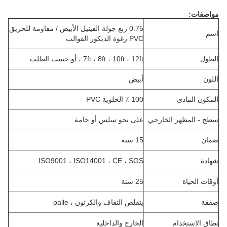
مواصفات:
0.75 ربع جولة الفينيل الأبيض / مقاومة للحريق
اسم
PVC رغوة الديكور القوالب
الطول
7ft ، 8ft ، 10ft ، 12ft ، أو حسب الطلب
اللون
أبيض
المكون المادي
100 ٪ الخلوية PVC
سطح - المظهر الخارجي
على نحو سلس أو خامة
ضمان
15 سنة
شهادة
ISO9001 ، ISO14001 ، CE ، SGS
أوقات الحياة
25 سنة
صفقة
يتقلص التفاف والكرتون ، palle
نطاق الاستخدام
الخارج والداخلية