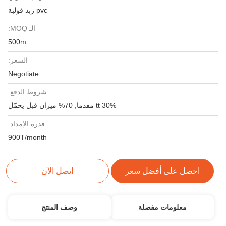
pvc زبد قولبة
الـ MOQ:
500m
السعر:
Negotiate
شروط الدفع:
30% tt مقدما, 70% ميزان قبل يحمّل
قدرة الإمداد:
900T/month
احصل على أفضل سعر
اتصل الآن
معلومات مفصلة
وصف المنتج