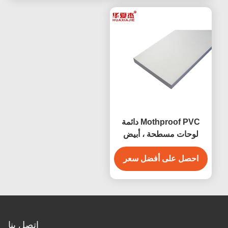
Mothproof PVC دائمة
لوحات مسطحة ، أبيض
PVC النتوء الملامح
احصل على أفضل سعر
اتصل بنا