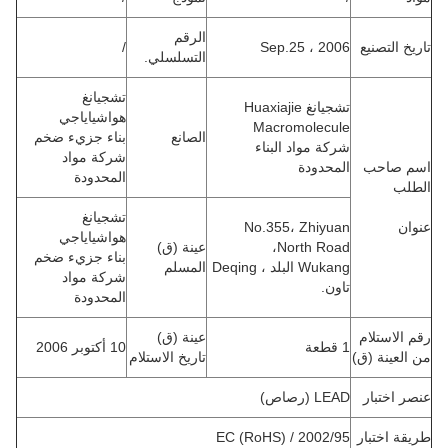
الرقم
تاريخ التصنيع
Sep.25 ، 2006
/
التسلسلي.
تشجيانغ
تشجيانغ Huaxiajie
هواشياياجي
Macromolecule
الصانع
بناء جزيء ضخم
شركة مواد البناء
شركة مواد
اسم صاحب
المحدودة
المحدودة
الطلب
تشجيانغ
عنوان
No.355، Zhiyuan
هواشياياجي
North Road،
عينة (ق)
بناء جزيء ضخم
Wukang البلد ، Deqing
المسلم
شركة مواد
تاون.
المحدودة
رقم الاستلام
عينة (ق)
1 قطعة
10 أكتوبر 2006
من العينة (ق)
تاريخ الاستلام
عنصر اختبار
LEAD (رصاص)
طريقة اختبار
2002/95 / EC (RoHS)