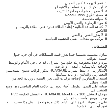
1. عمر لا يوجد عاكس الضمان
2. لن الكراك ، والانقسام أو الاعوجاج
3. لا ضرر الحشرات وجاهزة للتثبيت
4. مصنع تطبيق Readi-Finish
5. صيانة منخفضة
6. مواد الرطوبة والنمل الأبيض
7. كفاءة الطاقة العالية • إعادة الطلاء قادرة على الطلاء بالزيت أو
اللاتكس
8. لا يعزز العفن أو العفن
9. يركب مع معدات العمل الخشبية القياسية
التطبيقات:
منازل مصممة تصميما جيدا تعزز قيمة الممتلكات في أي حي.
حلول
جميلة القوالب ،
مرة واحدة محفوظة للداخلية من المنازل ، قد حان في الأمام والوسط
لإضافة الكلاسيكية ، أنيقة ، أو عارضة
الابتكار إلى أي نمط المنزل.
HUAXIAJIE ديكور قوالب تسمح المهندسين
المعماريين والبنائين ، وإعادة تشكيلها
استبدال المقاولين لإضافة ترقيات التي تعزز القيمة ، وزيادة الحد من
النداء وتقلل
صيانة على المدى الطويل.
أحياء تعود إلى جاذبية العام الماضي دون وضع
الخشب في
موقف للفشل.
HUAXIAJIE Mouldings 100 ٪ الفينيل الخلوية PVC
يوفر المهنيين وأصحاب المنازل
على حد سواء القدرة على القيام بذلك مرة واحدة ... هل هذا صحيح ... لا
تعود أبدا إلى الخشب!