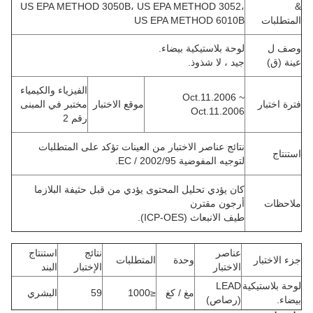
US EPA METHOD 3050B، US EPA METHOD 3052،
&
المتطلبات
US EPA METHOD 6010B
وصف ل
لوحة بلاستيكية بيضاء.
عينة (ق)
جيد ، لا شذوذ.
الفيزياء والكيمياء
Oct.11.2006 ~
فترة اختبار
موقع الاختبار
مختبر في المبنى
Oct.11.2006
رقم 2
نتائج عناصر الاختبار من العينات تؤكد على المتطلبات
استنتاج
لتوجيه المفوضية 2002/95 / EC.
كان يؤدي تحليل المحتوى يؤدي من قبل حثيفة البلازما
ملاحظات
أرجون مقترن
طيف الانبعاث (ICP-OES).
عناصر
نتائج
استنتاج
جزء الاختبار
وحدة
المتطلبات
الاختبار
الإختبار
البند
لوحة بلاستيكية
LEAD
مغ / كغ
≤1000
59
البشري
بيضاء.
(رصاص)