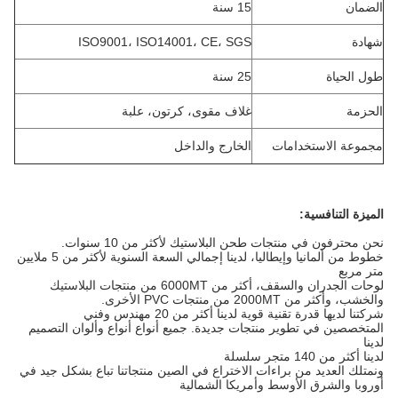
الضمان
15 سنة
شهادة
ISO9001، ISO14001، CE، SGS
طول الحياة
25 سنة
الحزمة
غلاف مقوى، كرتون، علبة
مجموعة الاستخدامات
الخارج والداخل
الميزة التنافسية:
نحن محترفون في منتجات طحن البلاستيك لأكثر من 10 سنوات.
خطوط من ألمانيا وإيطاليا، لدينا إجمالي السعة السنوية لأكثر من 5 ملايين
متر مربع
لوحات الجدران والسقف، أكثر من 6000MT من منتجات البلاستيك
والخشب، وأكثر من 2000MT من منتجات PVC الأخرى.
شركتنا لديها قدرة تقنية قوية لدينا أكثر من 20 مهندس وفني
المتخصصين في تطوير منتجات جديدة. جميع أنواع أنواع وألوان التصميم
لدينا
لدينا أكثر من 140 متجر سلسلة
ونمتلك العديد من براءات الاختراع في الصين منتجاتنا تباع بشكل جيد في
أوروبا والشرق الأوسط وأمريكا الشمالية