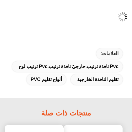
العلامات:
Pvc نافذة ترتيب,خارجيّ نافذة ترتيب,pvc ترتيب لوح
تقليم النافذة الخارجية
ألواح تقليم PVC
منتجات ذات صلة