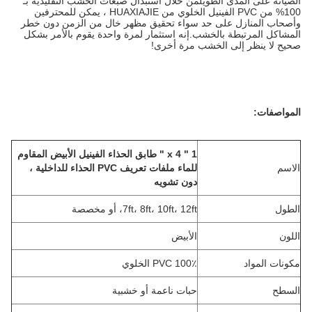
الصيانة على المدى الطويلمن خلال استبدال صبغات الخشب التقليدية بـ
100% من PVC الفينيل الخلوي من HUAXIAJIE ، يمكن للمحترفين
وأصحاب المنازل على حد سواء تحقيق مظهر خال من الزمن دون خطر
المشاكل المرتبطة بالخشب.إنه استثمار لمرة واحدة يقوم بالأمر بشكل
صحيح لا ينظر إلى الخشب مرة أخرى!
المواصفات:
1 " x 4 " طابق الحذاء الفينيل الأبيض المقاوم
الاسم
للماء ملفات تعريف PVC الحذاء للداخلية ،
دون تشويه
الطول
7ft، 8ft، 10ft، 12ft، أو مخصصة
اللون
الأبيض
مكونات المواد
100٪ PVC الخلوي
السطح
حبات ناعمة أو خشبية