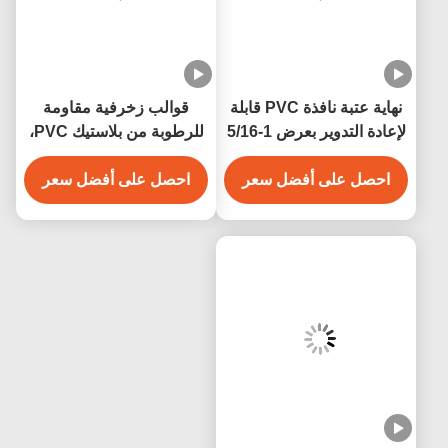
نهاية عتبة نافذة PVC قابلة
قوالب زخرفية مقاومة
لإعادة التدوير بعرض 1-5/16
للرطوبة من بلاستيك PVC،
بوصة × ارتفاع 1-3/8 بوصة،
قوالب بيضاء من بلاستيك
احصل على أفضل سعر
زخرفة داخلية من قوالب
PVC مقاس 3/4 بوصة
احصل على أفضل سعر
PVC
للديكور الداخلي والخارجي