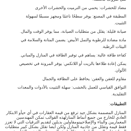
مضاد للحشرات
: يحمي من الترميت والحشرات الأخرى
المطبقة في المصنع
: يوفر سطحًا ناعمًا ومجهز مسبقًا لسهولة
التثبيت.
صيانة قليلة
: يقلل من متطلبات الصيانة، مما يوفر الوقت والمال.
مادة مضادة للرطوبة والنمل الأبيض
: يضمن المتانة والسلامة في
البيئات الرطبة.
كفاءة طاقة عالية
: يساهم في توفير الطاقة في المنازل والمباني.
يمكن إعادة طلاءها بالزيت أو اللاتكس
: يوفر المرونة في تخصيص
الألوان.
مقاوم للعفن والعفن
: يحافظ على النظافة والجمال
التوافق القياسي للعمل بالخشب
: سهلة التثبيت بالأدوات والمعدات
التقليدية.
التطبيقات
:
المنازل المصممة بشكل جيد ترفع من قيمة العقارات في أي حيأو الابتكار
العادي للخارج من جميع أنماط المنازلهذه القوالب تمكن المهندسين
المعماريين والبناء والإصلاحيينومقاولين بديلين لتقديم الترقيات التي لا تعزز
فقط قيمة وتقلل من جاذبية المنازل ولكن أيضا تقلل بشكل كبير متطلبات