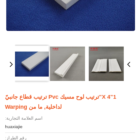
1"x 4"ترتيب لوح مسيك Pvc ترتيب قطاع جانبيّ
لداخلية, ما من Warping
اسم العلامة التجارية:
huaxiajie
رقم الطراز: