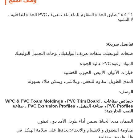
وصف المنتج
1 " x 4 " طابق الحذاء المقاوم للماء ملف تعريف PVC الحذاء للداخلية ،
لا التشوه
تفاصيل سريعة
:
صبغات البوليفيك، ملفات تعريف البوليفيك، لوحات التجميل البوليفيك
المواد
: رغوة PVC عالية الجودة
خيارات الألوان
: الأبيض، الحبوب الخشبية
المدى الطويل
: مقاوم للتعفن، ويتلاشى، ويمكن طلاء بسهولة
الوصف
:
خصائص صناعات WPC & PVC Foam Moldings ، PVC Trim Board ،
PVC Profiles ، صناعة الفينيل ، PVC Extrusion Profiles ، صناعة
الصب الخارجية
:
الضمان مدى الحياة
: يضمن أداء طويل الأمد دون تدهور.
مقاومة الشقوق والانقسام والانحناء
: يحافظ على سلامة الهيكل في
ظل ظروف مختلفة.