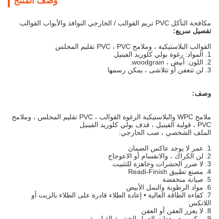
وصف المنتج
مكافحة التآكل PVC تريم القوالب / الخارجي النوافذ والأبواب القوالب
تفصيل سريع:
القوالب البلاستيكية ، وملامح PVC ، PVC تقليم المجلس
1. المواد: رغوة بولي كلوريد الفينيل
2. اللون: أبيض ، woodgrain.
3. لن تتعفن أو تتلاشى ، يمكن رسمها
وصف:
ملامح WPC والبلاستيكية الرغوة القوالب ، PVC تقليم المجلس ، وملامح
PVC ، قولبة الفينيل ، قذف بولي كلوريد الفينيل
الملف الشخصي ، صب الخارجي:
1. عمر لا يوجد عاكس الضمان
2. لن الكراك ، والانقسام أو الاعوجاج
3. لا ضرر الحشرات وجاهزة للتثبيت
4. مصنع تطبيق Readi-Finish
5. صيانة منخفضة
6. مواد الرطوبة والنمل الأبيض
7. كفاءة الطاقة العالية • إعادة الطلاء قادرة على الطلاء بالزيت أو
اللاتكس
8. لا يعزز العفن أو العفن
9. يركب مع معدات العمل الخشبية القياسية