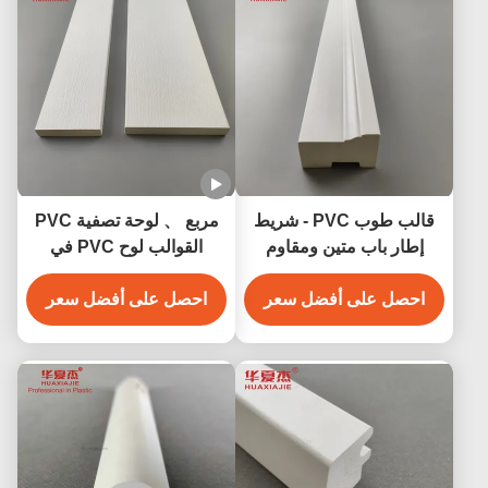
قالب طوب PVC - شريط
مربع 、 لوحة تصفية PVC
إطار باب متين ومقاوم
القوالب لوح PVC في
للعوامل الجوية
الأبيض لمجموعة واسعة من
احصل على أفضل سعر
التطبيقات
احصل على أفضل سعر