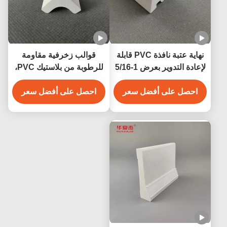
نهاية عتبة نافذة PVC قابلة
قوالب زخرفية مقاومة
لإعادة التدوير بعرض 1-5/16
للرطوبة من بلاستيك PVC،
بوصة × ارتفاع 1-3/8 بوصة،
قوالب بيضاء من بلاستيك
احصل على أفضل سعر
زخرفة داخلية من قوالب
PVC مقاس 3/4 بوصة
احصل على أفضل سعر
PVC
للديكور الداخلي والخارجي