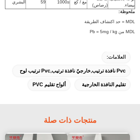
مغ / كغ
≤1000
59
البشري
بيضاء.
(رصاص)
ملحوظة:
MDL = حد اكتشاف الطريقة
MDL من Pb = 5mg / kg
العلامات:
Pvc نافذة ترتيب,خارجيّ نافذة ترتيب,pvc ترتيب لوح
تقليم النافذة الخارجية
ألواح تقليم PVC
منتجات ذات صلة