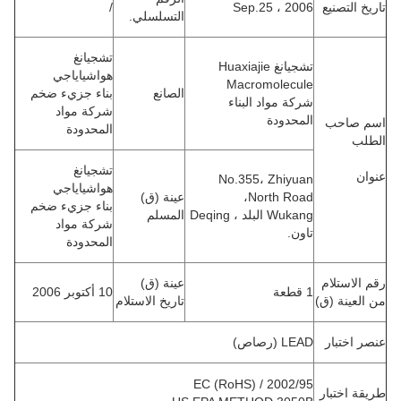
تاريخ التصنيع
Sep.25 ، 2006
/
التسلسلي.
تشجيانغ
تشجيانغ Huaxiajie
هواشياياجي
Macromolecule
الصانع
بناء جزيء ضخم
شركة مواد البناء
شركة مواد
المحدودة
اسم صاحب
المحدودة
الطلب
تشجيانغ
عنوان
No.355، Zhiyuan
هواشياياجي
North Road،
عينة (ق)
بناء جزيء ضخم
Wukang البلد ، Deqing
المسلم
شركة مواد
تاون.
المحدودة
رقم الاستلام
عينة (ق)
1 قطعة
10 أكتوبر 2006
من العينة (ق)
تاريخ الاستلام
عنصر اختبار
LEAD (رصاص)
2002/95 / EC (RoHS)
طريقة اختبار