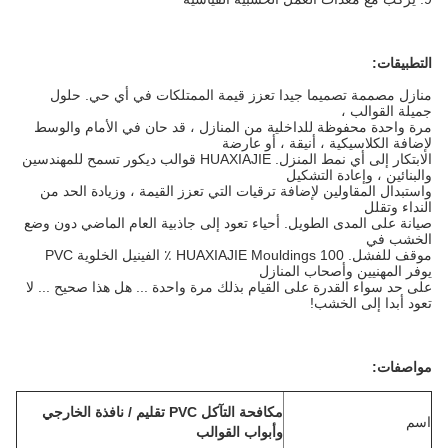
التطبيقات:
منازل مصممة تصميما جيدا تعزز قيمة الممتلكات في أي حي.
حلول
جميلة القوالب ،
مرة واحدة محفوظة للداخلية من المنازل ، قد حان في الأمام والوسط
لإضافة الكلاسيكية ، أنيقة ، أو عارضة
الابتكار إلى أي نمط المنزل.
HUAXIAJIE قوالب ديكور تسمح للمهندسين
والبنائين ، وإعادة التشكيل
واستبدال المقاولين لإضافة ترقيات التي تعزز القيمة ، وزيادة الحد من
النداء وتقلل
صيانة على المدى الطويل.
أحياء تعود إلى جاذبية العام الماضي دون وضع
الخشب في
موقف للفشل.
HUAXIAJIE Mouldings 100 ٪ الفينيل الخلوية PVC
يوفر المهنيين وأصحاب المنازل
على حد سواء القدرة على القيام بذلك مرة واحدة ... هل هذا صحيح ... لا
تعود أبدا إلى الخشب!
مواصفات:
مكافحة التآكل PVC تقليم / نافذة الخارجي
اسم
وأبواب القوالب