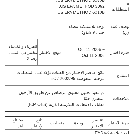
US EPA METHOD 3050B،
&
US EPA METHOD 3052،
المتطلبات
US EPA METHOD 6010B
وصف عينة
لوحة بلاستيكية بيضاء.
(ق)
جيد ، لا شذوذ.
الفيزياء والكيمياء
Oct.11.2006 ~
فترة اختبار
موقع الاختبار
مختبر في المبنى
Oct.11.2006
رقم 2
نتائج عناصر الاختبار من العينات تؤكد على
المتطلبات
استنتاج
لتوجيه
المفوضية
2002/95 / EC.
تم تنفيذ تحليل محتوى الرصاص عن طريق
الأرجون
ملاحظات
المقترن
حثيًا
مطياف
الانبعاثات البلازمية الذرية
(ICP-OES).
عناصر
نتائج
استنتاج
جزء الاختبار
وحدة
المتطلبات
الاختبار
الإختبار
البند
لوحة بلاستيكية
LEAD