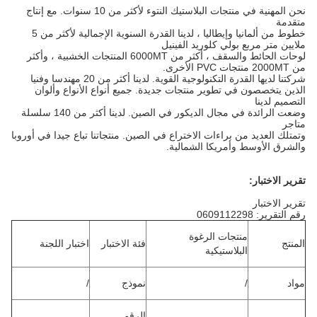
نحن المهنية في منتجات البلاستيك النتوء لأكثر من 10 سنوات.
مع إنتاج
متقدمة
خطوط من ألمانيا وإيطاليا ، لدينا القدرة السنوية الإجمالية لأكثر من 5
ملايين متر مربع بولي كلوريد الفينيل
لوحات الحائط والسقف ، أكثر من 6000MT المنتجات الخشبية ، وأكثر
من 2000MT منتجات PVC الأخرى.
شركتنا لديها القدرة التكنولوجية القوية.
لدينا أكثر من 20 مهندسا وفنيا
الذين يتخصصون في تطوير منتجات جديدة.
جميع أنواع الأنواع وألوان
التصميم لدينا
وضعت الرائدة في مجال الديكور في الصين.
لدينا أكثر من 140 سلسلة
متاجر
وتمتلك العديد من براءات الاختراع في الصين.
منتجاتنا تباع جيدا في أوروبا
والشرق الأوسط وأمريكا الشمالية.
تقرير الاختبار:
تقرير الاختبار
رقم التقرير: 0609112298
منتجات الرغوة
المنتج
فئة الاختبار
اختبار اللجنة
البلاستيكية
مواد
/
نموذج
/
الرقم