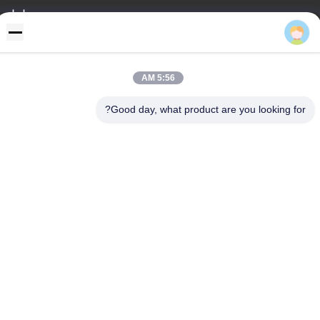
عنواننا
Eric
عنوان
رفض 355 Zhiyuan طريق, Wukang مدينة, Deqing إقليم, جيجيانغ
محافظة, الصين
5:56 AM
هاتف
Good day, what product are you looking for?
86-572-8080336
سياسة الخصوصية
|
خريطة الموقع
الصين جيدة الجودة pvc جدار لوح المورد. حقوق الطبع والنشر © -2026
Zhejiang Huaxiajie Macromolecule Building Material Co., Ltd. .
الجميع الحقوق محفوظة.