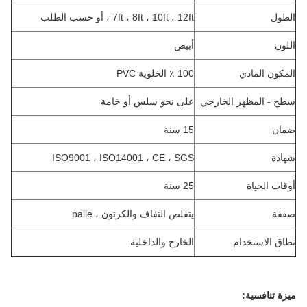
الطول
7ft ، 8ft ، 10ft ، 12ft ، أو حسب الطلب
اللون
أبيض
المكون المادي
100 ٪ الخلوية PVC
سطح - المظهر الخارجي
على نحو سلس أو خامة
ضمان
15 سنة
شهادة
ISO9001 ، ISO14001 ، CE ، SGS
أوقات الحياة
25 سنة
صفقة
يتقلص التفاف والكرتون ، palle
نطاق الاستخدام
الخارج والداخلية
ميزة تنافسية: