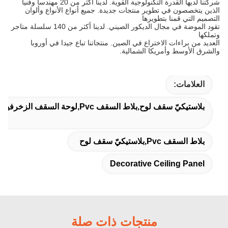
شركتنا لديها القدرة التكنولوجية القوية.
لدينا أكثر من 20 مهندسا وفنيا
الذين يتخصصون في تطوير منتجات جديدة.
جميع أنواع الأنواع وألوان
التصميم التي قمنا بتطويرها
تقود الموضة في مجال الديكور الصيني.
لدينا أكثر من 140 سلسلة متاجر
وتملكها
العديد من براءات الاختراع في الصين.
منتجاتنا تباع جيدا في أوروبا
والشرق الأوسط وأمريكا الشمالية.
العلامات:
بلاستيكيّ سقف لوح,بلاط السقف Pvc,لوحة السقف الزخرفية
بلاط السقف Pvc,بلاستيكيّ سقف لوح
Decorative Ceiling Panel
منتجات ذات صلة