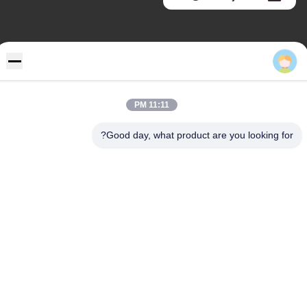
عنواننا
عنوان
رفض 355 Zhiyuan طريق, Wukang مدينة, Deqing إقليم, جيجيانغ
11:11 PM
محافظة, الصين
Good day, what product are you looking for?
هاتف
86-572-8080336
سياسة الخصوصية
|
خريطة الموقع
الصين جيدة الجودة pvc جدار لوح المورد. حقوق الطبع والنشر © -2026
Zhejiang Huaxiajie Macromolecule Building Material Co., Ltd. .
الجميع الحقوق محفوظة.