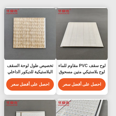
لوح سقف PVC مقاوم للماء
تخصيص طول لوحة السقف
لوح بلاستيكي متين مسحوق
البلاستيكية للديكور الداخلي
PVC لوحة حائط للديكور
لوحة الجدار البلاستيكية
احصل على أفضل سعر
الداخلي للجدران 250*5
احصل على أفضل سعر
الحجم