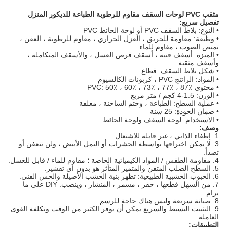
مثقب PVC لوحات السقف مقاوم للرطوبة الطباعة للديكور المنزل
تفصيل سريع:
• النوع: بلاط السقف PVC أو لوحة الحائط PVC
• وظيفة: مقاومة للحريق ، العزل الحراري ، مقاوم للرطوبة ، العفن ،
تمتص الصوت ، مقاوم للماء
• الميزة: أسقف فنية ، أسقف قرص العسل ، والأسقف المتكاملة ،
وأسقف مثقبة
• شكل بلاط السقف: قطاع
• المواد: الراتنج PVC ، كربونات الكالسيوم
• محتوى PVC: 50٪ ، 60٪ ، 73٪ ، 77٪ ، 87٪
• الوزن: 1.5-4 كجم / متر مربع
• عملية السطح: الطباعة ، وختم الساخنة ، مغلفة
• ضمان الجودة: 25 سنة
• الاستخدام: لوحة السقف ولوحة الحائط
وصف:
1. إطفاء الذاتي ، غير قابلة للاشتعال.
3. لا يمكن اختراقها بواسطة الحشرات أو النمل الأبيض ، ولن تتعفن أو
تصدأ.
4. مقاومة الطقس / المواد الكيميائية الخاصة ؛
مقاوم للماء / قابل للغسل.
5. السطح الصلب المتقن والمتميز المتأثر هو بدون أي تقشير.
6. الحبوب الخشبية الطبيعية: تظهر بنية الخشب الأصيلة والحس الفني.
7. من السهل قطعها ، حفر ، مسمر ، المنشار ، وينصب.
DIY على ما
يرام.
8. صيانة سريعة وليس هناك حاجة للرسم.
9. التثبيت البسيط والسريع يمكن أن يوفر الكثير من الوقت وتكلفة القوى
العاملة.
التطبيقات: