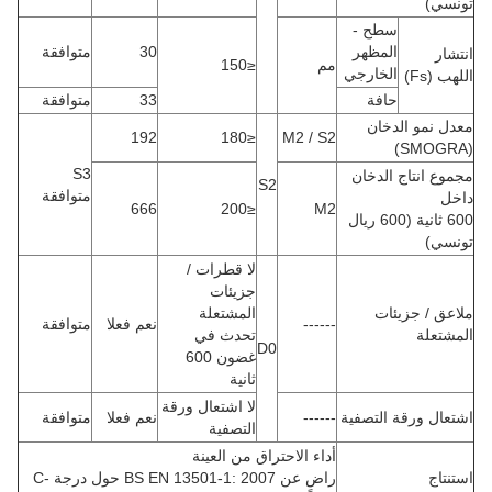
تونسي)
سطح -
المظهر
30
متوافقة
انتشار
مم
≤150
الخارجي
اللهب (Fs)
حافة
33
متوافقة
معدل نمو الدخان
192
≤180
M2 / S2
(SMOGRA)
S3
مجموع انتاج الدخان
S2
متوافقة
داخل
666
≤200
M2
600 ثانية (600 ريال
تونسي)
لا قطرات /
جزيئات
ملاعق / جزيئات
المشتعلة
------
نعم فعلا
متوافقة
المشتعلة
تحدث في
D0
غضون 600
ثانية
لا اشتعال ورقة
اشتعال ورقة التصفية
------
نعم فعلا
متوافقة
التصفية
أداء الاحتراق من العينة
استنتاج
راضٍ عن BS EN 13501-1: 2007 حول درجة C-