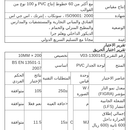
مع أكثر من 60 خطوط إنتاج PVC و 100 نوع من
إنتاج مقياس
القوالب
شهادة
ISO9001: 2000 ، سونكاب ، إنترتك ، اس جي اس
الفنادق والمباني التجارية والمستشفيات والمدارس
الوضعية
والمطبخ المنزلي والحمام ،
الديكور الداخلي وهلم جرا
عينة
مجانا مع التسليم السريع الدولي
تقرير الاختبار
تقرير اختبار الحريق
رقم التقرير
V03-1300143
تخصيص
200 × 10MM
BS EN 13501-1:
المنتج
لوحة الجدار PVC
اساسي
2007
وحدة
نتائج
الحكم
عناصر الاختبار
المتطلبات التقنية
قياس
الإختبار
الفردي
معدل نمو النار
/ W
≤250
105
متوافقة
مؤشر (FIGRA)
الصورة
الشعلة الجانبية
م
<حافة العينة
نعم فعلا
متوافقة
انتشار (LFS)
إجمالي إطلاق
الحرارة داخل
MJ
C
≤15
11.5
متوافقة
600 ثانية (600 ريال