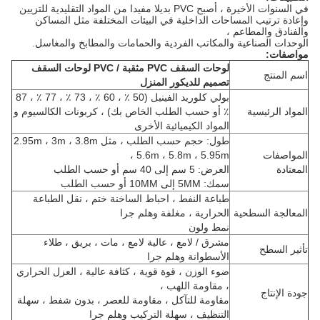
في السنوات الأخيرة ، أصبح PVC بديلا مفيدا من المواد التقليدية للتزيين
وإعادة ترتيب المساحات الداخلية في البيئات المختلفة مثل المساكن
والفنادق والمطاعم ،
الوحدات الصناعية والمكاتب الفردية والحمامات والمطابخ والمغاسل.
مواصفات:
لوحات السقف PVC مثقبة / PVC لوحات السقف
اسم المنتج
تصميم للديكور المنزل
بولي كلوريد الفينيل (50 ٪ ، 60 ٪ ، 73 ٪ ، 77 ٪ ، 87
المواد الرئيسية
٪ أو حسب الطلب الخاص بك) ، كربونات الكالسيوم و
المواد الكيميائية الأخرى
طول: حجم حسب الطلب ، مثل 2.95m ، 3m ، 3.8m
المواصفات
، 5.6m ، 5.8m ، 5.95m
المعتادة
العرض: 5 سم إلى 40 سم أو حسب الطلب
سمك: 5MM إلى 10MM أو حسب الطلب
طباعة النفط ، احباط الساخنة ختم ، نقل الطباعة
المعالجة السطحية
الحرارية ، مغلفة وهلم جرا
نمط ولون
مشرق / لامع ، عالية لامع ، مات ، بريق ، طلاء
تأثير السطح
الأسطوانة وهلم جرا
ضوء الوزن ، قوة قوية ، كثافة عالية ، العزل الحراري
، مقاومة اللهب ،
جودة الإنتاج
مقاومة للتآكل ، مقاومة للعصر ، بدون شفط ، سهلة
التنظيف ، سهلة التركيب وهلم جرا