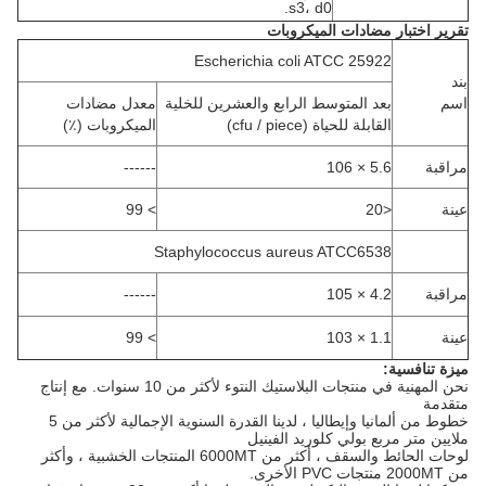
s3، d0.
تقرير اختبار مضادات الميكروبات
Escherichia coli ATCC 25922
بند
اسم
بعد المتوسط ​​الرابع والعشرين للخلية
معدل مضادات
القابلة للحياة (cfu / piece)
الميكروبات (٪)
مراقبة
5.6 × 106
------
عينة
<20
> 99
Staphylococcus aureus ATCC6538
مراقبة
4.2 × 105
------
عينة
1.1 × 103
> 99
ميزة تنافسية:
نحن المهنية في منتجات البلاستيك النتوء لأكثر من 10 سنوات.
مع إنتاج
متقدمة
خطوط من ألمانيا وإيطاليا ، لدينا القدرة السنوية الإجمالية لأكثر من 5
ملايين متر مربع بولي كلوريد الفينيل
لوحات الحائط والسقف ، أكثر من 6000MT المنتجات الخشبية ، وأكثر
من 2000MT منتجات PVC الأخرى.