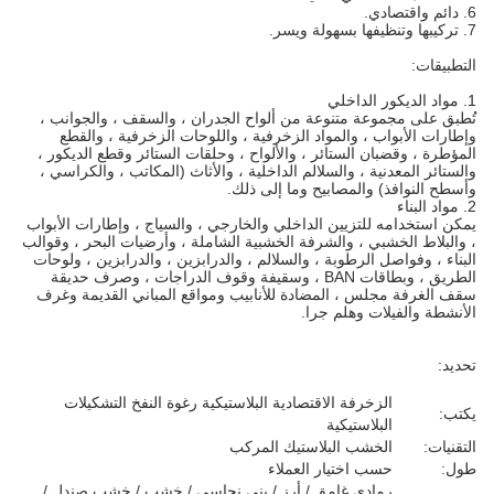
6. دائم واقتصادي.
7. تركيبها وتنظيفها بسهولة ويسر.
التطبيقات:
1. مواد الديكور الداخلي
تُطبق على مجموعة متنوعة من ألواح الجدران ، والسقف ، والجوانب ،
وإطارات الأبواب ، والمواد الزخرفية ، واللوحات الزخرفية ، والقطع
المؤطرة ، وقضبان الستائر ، والألواح ، وحلقات الستائر وقطع الديكور ،
والستائر المعدنية ، والسلالم الداخلية ، والأثاث (المكاتب ، والكراسي ،
وأسطح النوافذ) والمصابيح وما إلى ذلك.
2. مواد البناء
يمكن استخدامه للتزيين الداخلي والخارجي ، والسياج ، وإطارات الأبواب
، والبلاط الخشبي ، والشرفة الخشبية الشاملة ، وأرضيات البحر ، وقوالب
البناء ، وفواصل الرطوبة ، والسلالم ، والدرابزين ، والدرابزين ، ولوحات
الطريق ، وبطاقات BAN ، وسقيفة وقوف الدراجات ، وصرف حديقة
سقف الغرفة مجلس ، المضادة للأنابيب ومواقع المباني القديمة وغرف
الأنشطة والفيلات وهلم جرا.
تحديد:
الزخرفة الاقتصادية البلاستيكية رغوة النفخ التشكيلات
يكتب:
البلاستيكية
التقنيات:
الخشب البلاستيك المركب
طول:
حسب اختيار العملاء
رمادي غامق / أرز / بني نحاسي / خشب / خشب صندل /