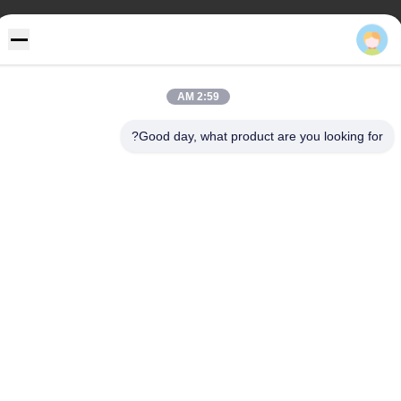
عنواننا
Eric
عنوان
رفض 355 Zhiyuan طريق, Wukang مدينة, Deqing إقليم, جيجيانغ
2:59 AM
محافظة, الصين
Good day, what product are you looking for?
هاتف
86-572-8080336
سياسة الخصوصية
|
خريطة الموقع
الصين جيدة الجودة pvc جدار لوح المورد. حقوق الطبع والنشر © -2026
Zhejiang Huaxiajie Macromolecule Building Material Co., Ltd. .
الجميع الحقوق محفوظة.