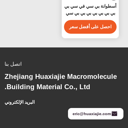
أسطوانة بي سي في سي بي
بي بي بي بي بي بي بي سي
بيضاء مضادة للماء سهلة
التنظيف
احصل على أفضل سعر
اتصل بنا
Zhejiang Huaxiajie Macromolecule
Building Material Co., Ltd.
البريد الإلكتروني
eric@huaxiajie.com