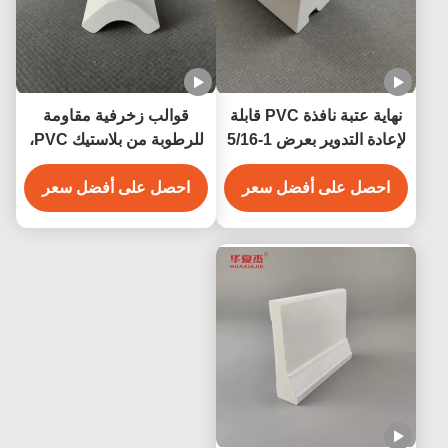
نهاية عتبة نافذة PVC قابلة
قوالب زخرفية مقاومة
لإعادة التدوير بعرض 1-5/16
للرطوبة من بلاستيك PVC،
بوصة × ارتفاع 1-3/8 بوصة،
قوالب بيضاء من بلاستيك
احصل على أفضل سعر
زخرفة داخلية من قوالب
PVC مقاس 3/4 بوصة
احصل على أفضل سعر
PVC
للديكور الداخلي والخارجي