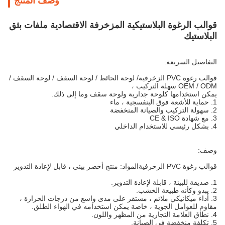
وصف المنتج
قوالب الرغوة البلاستيكية المزخرفة الاقتصادية ملفات بثق
البلاستيك
التفاصيل السريعة:
قوالب رغوة PVC الزخرفية
/ لوحة الحائط / لوحة السقف / لوحة السقف /
OEM / ODM سهلة التركيب ،
يمكن استخدامها كلوحة جدارية ولوحة سقف وما إلى ذلك.
1. حماية للأشعة فوق البنفسجية ، ماء
2. سهولة التركيب والصيانة المنخفضة
3. مع شهادة CE & ISO
4. بشكل رئيسي للاستخدام الداخلي
وصف:
قوالب رغوة PVC الزخرفية
المواد: منتج أخضر بيئي ، قابل لإعادة التدوير
1. صديقة للبيئة ، قابلة لإعادة التدوير.
2. يبدو وكأنه طبيعة الخشب.
3. أداء ميكانيكي ملائم ، مستقر على مدى واسع من درجات الحرارة ،
مقاوم للعوامل الجوية ، خاصة يمكن استخدامه في الهواء الطلق.
4. نطاق العلامة التجارية من المظهر واللون.
5. تكلفة منخفضة في الصيانة.