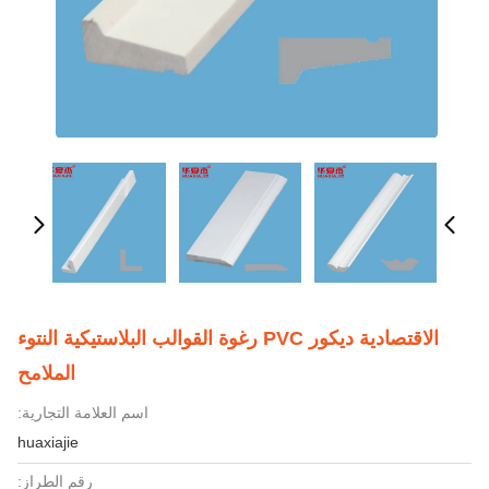
الاقتصادية ديكور PVC رغوة القوالب البلاستيكية النتوء
الملامح
اسم العلامة التجارية:
huaxiajie
رقم الطراز: