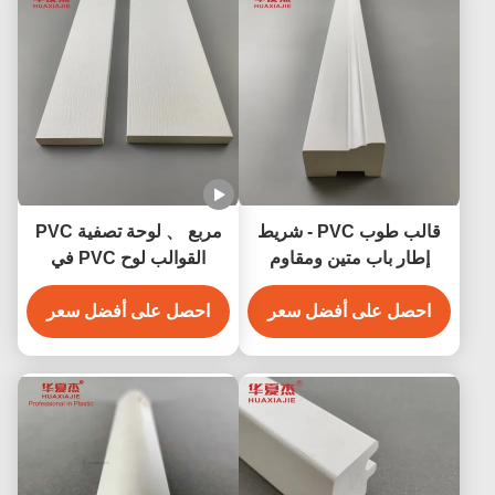
قالب طوب PVC - شريط
مربع 、 لوحة تصفية PVC
إطار باب متين ومقاوم
القوالب لوح PVC في
للعوامل الجوية
الأبيض لمجموعة واسعة من
احصل على أفضل سعر
التطبيقات
احصل على أفضل سعر