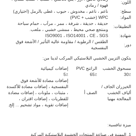
اللون:
قهوة / رمادي
سطح:
ناعم ، ناعم ، مخدوش ، حبوب ، غطى بالرمل (اختياري)
المواد:
WPC (خشب + PVC)
حديقة ، حديقة ، شرفة ، ممر ، مرآب ، حمام سباحة
التطبيقات:
ومنتجع صحي محيط ، ممشى خشبي ، ملعب.
شهادة:
ISO9001 ، ISO14001 ، CE ، SGS
الطقس / الرطوبة / مقاومة عالية التأثير / الأشعة فوق
دور:
البنفسجية
يتكون التزيين الخشبي البلاستيكي المركب لدينا من:
مسحوق الخشب
الراتنج PVC
إضافات كيميائية
5٪
65٪
30٪
إضافات مضادة للأشعة فوق
الخيزران الجاف /
البنفسجية ، إضافات مضادة للأكسدة
ألياف الخشب
الصف أ
، مثبتات ، ملونات ، إضافات مضادة
المعالجة مهنيا
للفطريات ، إضافات اقتران ،
إضافات تقوية ، مواد تشحيم ... إلخ.
ميزة تنافسية:
1. المهنية في صناعة المنتجات الخشبية البلاستيكية المركبة