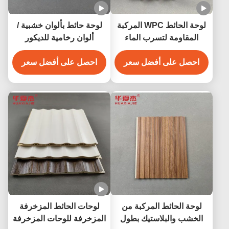
لوحة الحائط WPC المركبة
لوحة حائط بألوان خشبية /
المقاومة لتسرب الماء
ألوان رخامية للديكور
داخلي 200 مم × 16 مم
الداخلي والخارجي بطول 2.9
احصل على أفضل سعر
م / 3 م متاح
احصل على أفضل سعر
لوحة الحائط المركبة من
لوحات الحائط المزخرفة
الخشب والبلاستيك بطول
المزخرفة للوحات المزخرفة