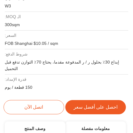
W3
الـ MOQ:
300sqm
السعر:
FOB Shanghai $10.05 / sqm
شروط الدفع:
إيداع 30٪ بحلول ر / ر المدفوعة مقدما، يحتاج 70٪ التوازن تدفع قبل
التحميل
قدرة الإمداد:
150 قطعة / يوم
احصل على أفضل سعر
اتصل الآن
معلومات مفصلة
وصف المنتج