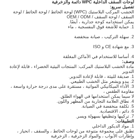
لوحات السقف الداخلية
WPC
دائمة
والزخرفية
تفصيل سريع:
الخشب المركب البلاستيك (WPC) لوحة الحائط / لوحة الحائط / لوحة
السقف / لوحة السقف / OEM / ODM
يمكن استخدامه كوحة جدارية ، أيضًا.
1. حماية للأشعة فوق البنفسجية ، ماء
2. سهلة التركيب ، صيانة منخفضة
3. مع شهادة CE و ISO
4. أساسا للاستخدام في الأماكن المغلقة
وصف:
مادة الخشب البلاستيك المركب: المنتجات البيئية الخضراء ، قابلة لإعادة
التدوير
1. صديقة للبيئة ، قابلة لإعادة التدوير.
2. يبدو ويشعر مثل الخشب الطبيعي.
3. الأداء الميكانيكي المواتية ، مستقرة على مدى درجة حرارة واسعة ،
مقاومة الطقس ،
لا سيما يمكن استخدامها في الهواء الطلق.
4. نطاق العلامة التجارية من المظهر واللون.
5. تكلفة منخفضة في الصيانة.
6. دائم ، الاقتصادية.
7. تركيبها وتنظيفها بسهولة ويسر.
التطبيقات:
1. مواد الديكور الداخلي
تطبق على مجموعة متنوعة من لوحات الحائط ، والسقف ، انحياز ،
وإطارات الأبواب ، والمواد الزخرفية ، الزخرفية