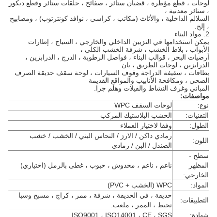
لوحات ، قطع مؤطرة ، قضبان ستائر ، صفائح ، حلقات ستائر وقطع ديكور
، ستائر معدنية ،
السلالم الداخلية ، والأثاث (مكاتب ، كراسي ، نوافذ كونترتوب) ، ومصابيح
، إلخ.
2. مواد البناء
يمكن استخدامها في التزيين الداخلي والخارجي ، السياج ، إطارات
الأبواب ، بلاط الخشب ، شرفة الخشب الكلي ،
أرضيات البحر ، قوالب البناء ، فواصل الرطوبة ، الدرج ، الدرابزين ،
الدرابزين ، لوحات الطريق ، بان
بطاقات ، سقيفة الدراجة وقوف السيارات ، لوحة سقف حديقة الصرف
الصحي ، ومكافحة الأنابيب والمواقع القديمة
المباني وغرف النشاط والفيلات وهلم جرا.
مواصفات:
نوع:
لوحات السقف WPC
التقنيات:
الخشب البلاستيك المركب
الطول:
وفقا لاختيار العملاء
رمادي داكن / الارز / النحاس البني / الخشب / خشب
اللون:
الصندل / البن / رمادي
سطح -
المظهر
ناعم ، ناعم ، مخدوش ، حبوب ، غطى بالرمل (اختياري)
الخارجي:
المواد:
WPC (الخشب + PVC)
حديقة ، في الحديقة ، شرفة ، ممر ، كراج ، مسبح وسبا
التطبيقات:
تحيط ، الممر ، ملعب.
شهادة:
ISO9001 ، ISO14001 ، CE ، SGS