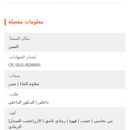
معلومات مفصلة
مكان المنشأ:
الصين
إصدار الشهادات:
CE,SGS,ISO9001
سمات:
مقاوم للماء | متين
طلب:
داخلي | الديكور الداخلي
لون:
بني نحاسي | خشب | قهوة | رمادي غامق | الارز|خشب الصندل|
الرمادي