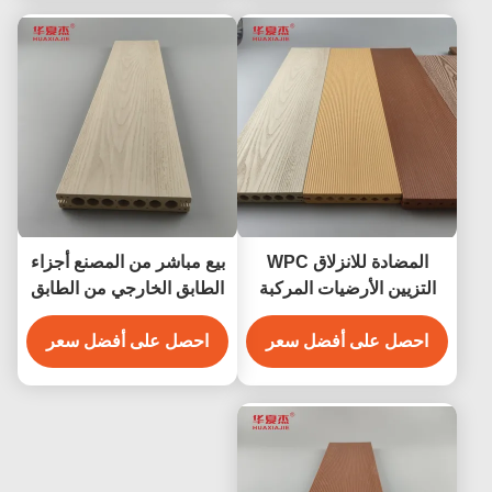
المضادة للانزلاق WPC
بيع مباشر من المصنع أجزاء
التزيين الأرضيات المركبة
الطابق الخارجي من الطابق
تغطي 140 × 25 مم البني
الخارجي
احصل على أفضل سعر
القهوة رمادي لون خشب
احصل على أفضل سعر
الساج