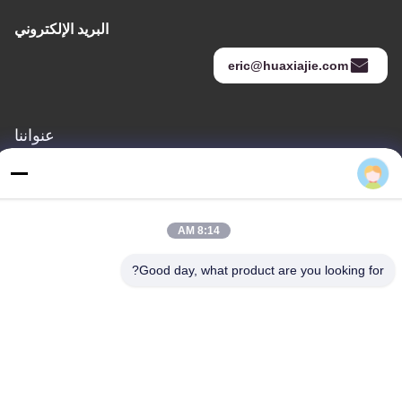
البريد الإلكتروني
eric@huaxiajie.com
عنواننا
عنوان
Eric
رفض 355 Zhiyuan طريق, Wukang مدينة, Deqing إقليم, جيجيانغ
محافظة, الصين
8:14 AM
هاتف
Good day, what product are you looking for?
86-572-8080336
سياسة الخصوصية
|
خريطة الموقع