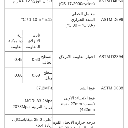
ASTM D4060
فقدان الوزن: 0.12 غرام
(CS-17،2000cycles)
معامل الخطي
ASTM D696
التمدد الحراري
5.13 * 10-5 1 / ℃
(-30 ℃ ~ 30 ℃)
ثابت
زلة
الانزلاق
ديناميكية
المقاومة
مقاومة
ASTM D2394
اختبار مقاومة الانزلاق
السطح
0.45
0.63
الجاف
سطح
0.68
0.69
مبلل
ASTM D638
قوة الشد
37.2MPa
قوة الانحناء: الأولي
MOR: 33.2Mpa
(سمك: 27mm ، تمتد
وزارة التربية: 2073Mpa
432mm)
أعلى: 35.0 ميغاباسكال ،
درجة حرارة الانحناء القوة
زيادة 5.4٪