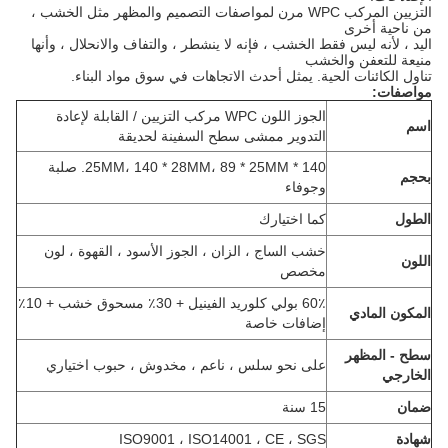
التزيين المركب WPC مرن لمواصفات التصميم والمظهر مثل الخشب ،
من ناحية أخرى
اليد ، لأنه ليس فقط الخشب ، فإنه لا ينشطر ، والتفاف والانحلال ، وأنها
منيعة للتعفن والخشب
تناول الكائنات الحية.
يمثل أحدث الاتجاهات في سوق مواد البناء.
مواصفات:
الجوز اللون WPC مركب التزيين / القابلة لإعادة
اسم
التدوير ممشى سطح السفينة لحديقة
140 * 25MM، 140 * 28MM، 89 * 25MM.
صلبة
بحجم
وجوفاء
الطول
كما اختيارك
خشب الساج ، الزان ، الجوز الأسود ، القهوة ، لون
اللون
مخصص
60٪ بولي كلوريد الفينيل + 30٪ مسحوق خشب + 10٪
المكون المادي
إضافات خاصة
سطح - المظهر
على نحو سلس ، ناعم ، مخدوش ، حبوب اختياري
الخارجي
ضمان
15 سنة
شهادة
ISO9001 ، ISO14001 ، CE ، SGS