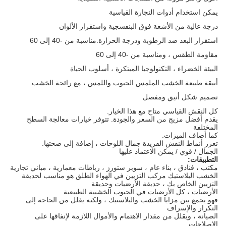
يمكن استخدام أدوات النجارة القياسية
درجة عالية من الأشعة فوق البنفسجية واستقرار الألوان
استقرار البعد ضد الرطوبة ودرجة الحرارة.مناسبة من -40 إلى 60
مقاومة الطقس ، ومناسبة من -40 إلى 60
البيئة الخضراء ، التكنولوجيا المبتكرة ، أسلوب الحياة
أنيقة طبيعة الخشب الملمس الحبوب واللمس ، مع رائحة الخشب
تصميم شكل أنيق ومفصل
كل النقش القياسي متاح مع هذا الخيار.
يقدم أفضل مزيج من السعر والجودة.
تتوفر خيارات معالجة السطح
المختلفة
كما أضاف الميزات.
تعزز أنماط النقش الفريدة جمال اللوحات ، إضافة إلى صحتها.
الجمال / قوي / يمكن الاعتماد عليها
التطبيقات:
مكتب ، فنادق ، بناء عام ، سوبر ستورز ، رباطات معمارية ، مباني تجارية
الخشب البلاستيك مركب التزيين في الهواء الطلق هو مناسب لحديقة
التزيين الخاص بك ، حديقة الأرضيات وحديقة
الأرضيات ، كل الأرضيات في الحبوب الخشبية الطبيعية
فهو يجمع بين مزايا الخشب والبلاستيك ، ولكنه يقلل من الحاجة إلى
التكرار والإسراف
الصيانة ، ويقلل من مقدار الاهتمام والأموال اللازمة لإنفاقها على
الإصلاحات.