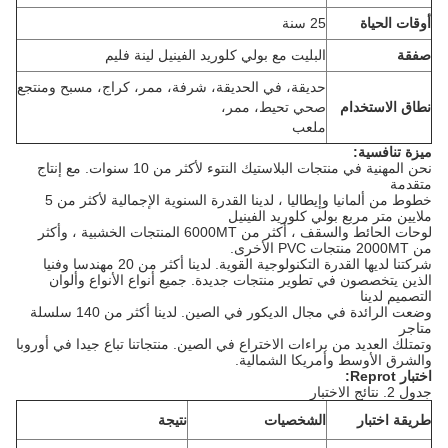
أوقات الحياة
25 سنة
صفقة
البليت مع بولي كلوريد الفينيل لينة فليم
حديقة، في الحديقة، شرفة، ممر، كراج، مسبح ومنتجع
نطاق الاستخدام
صحي تحيط، ممر،
ملعب
ميزة تنافسية:
نحن المهنية في منتجات البلاستيك النتوء لأكثر من 10 سنوات.
مع إنتاج
متقدمة
خطوط من ألمانيا وإيطاليا ، لدينا القدرة السنوية الإجمالية لأكثر من 5
ملايين متر مربع بولي كلوريد الفينيل
لوحات الحائط والسقف ، أكثر من 6000MT المنتجات الخشبية ، وأكثر
من 2000MT منتجات PVC الأخرى.
شركتنا لديها القدرة التكنولوجية القوية.
لدينا أكثر من 20 مهندسا وفنيا
الذين يتخصصون في تطوير منتجات جديدة.
جميع أنواع الأنواع وألوان
التصميم لدينا
وضعت الرائدة في مجال الديكور في الصين.
لدينا أكثر من 140 سلسلة
متاجر
وتمتلك العديد من براءات الاختراع في الصين.
منتجاتنا تباع جيدا في أوروبا
والشرق الأوسط وأمريكا الشمالية.
اختبار Reprot:
جدول 2. نتائج الاختبار
طريقة اختبار
الشخصيات
نتيجة