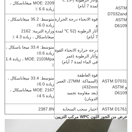
وآثار الرطوبة (-29 ℃
MOE: 2209 ميغاباسكال ،
لمدة 7 أيام)
ASTM
زيادة 6.6 ٪
D7032and
قوة الانحناء درجة الحرارة
متوسط: 35.2 ميغاباسكال ،
ASTM
و
زيادة 6.0٪
D6109
آثار الرطوبة (52 ℃ لمدة
وزارة التربية: 2162
7 أيام)
ميغاباسكال ، زيادة 4.3 ٪
متوسط: 33.4 ميجا باسكال ،
درجة حرارة الانحناء القوة
زيادة 0.6٪
وآثار الرطوبة (غمر
MOE: 2103Mpa ، زيادة 1.4
في
الماء لمدة 7 أيام)
٪
قوة العاطفة
متوسط: 33.4 ميغاباسكال ،
ASTM D7031
(السماكة: 27MM، العمر:
زيادة 6.0٪
و ASTM
432mm)
MOE: 2167 ميغاباسكال ،
D6109
(بعد مقاومة تجميد
زيادة 4.5٪
الذوبان)
ASTM D1761
اختبار سحب السحابة
2387.8N
عرض من الجوز اللون WPC مركب التزيين: