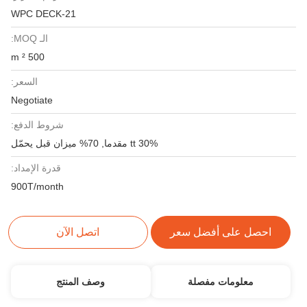
WPC DECK-21
الـ MOQ:
500 m ²
السعر:
Negotiate
شروط الدفع:
30% tt مقدما, 70% ميزان قبل يحمّل
قدرة الإمداد:
900T/month
احصل على أفضل سعر
اتصل الآن
معلومات مفصلة
وصف المنتج