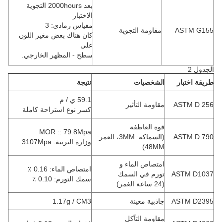
بعد 2000hours التجوية
الاختبار
مقياس رمادي: 3
ASTM G155
مقاومة التجوية
كان هناك بعض مغير اللون
على
سطح - المظهر الخارجي.
الجدول 2
طريقة اختبار
الشخصيات
نتيجة
59.1 ي / م
ASTM D 256
مقاومة التأثير
كسر نوع استراحة كاملة
قوة العاطفة
MOR :: 79.8Mpa
ASTM D 790
(السماكة: 3MM، العمر:
وزارة التربية: 3107Mpa
48MM)
امتصاص الماء و
امتصاص الماء: 0.16 ٪
ASTM D1037
تورم في السمك
سمك التورم: 0.10 ٪
(24 ساعة الغمر)
ASTM D2395
جاذبية معينة
1.17g / CM3
مقاومة التآكل