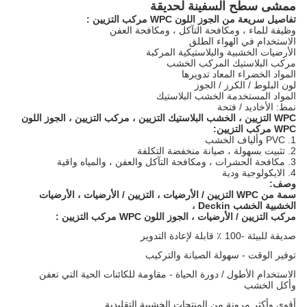
ممشى سطح السفينة لحديقة
تفاصيل سريعة من
الجوز اللون WPC مركب التزيين
:
وظيفة للماء ، ومكافحة التآكل ، ومكافحة العفن
الاستخدام في الهواء الطلق
الأرضيات الخشبية والبلاستيكية المركبة
مركب البلاستيك المركب الخشب
المواد الخضراء المعاد تدويرها
لون البلوط / الكرز / الجوز
المواد المستخدمة الخشب البلاستيك
نمط: الأخاديد / فتحة
WPC التزيين ، الخشب البلاستيك التزيين ، مركب التزيين ،
الجوز اللون
WPC مركب التزيين:
1. PVC وألياف الخشب
2. تثبيت بسهولة ، صيانة منخفضة التكلفة
3. مكافحة الحشرات ، ومكافحة التآكل والعفن ، والمياه واقية
4. الايكولوجية ودية
وصف:
سمة من WPC التزيين / الأرضيات ، التزيين / الأرضيات ، الأرضيات
الخشبية الخشب Deckin
،
مركب
التزيين / الأرضيات ،
الجوز اللون WPC مركب التزيين
:
صديقة للبيئة -100 ٪ قابلة لإعادة التدوير
توفير الوقت - سهولة الصيانة والتركيب
الاستخدام الأطول / دورة الحياة - مقاومة للكائنات الحية التي تعفن
وأكل الخشب
أقوى وأكثر مرونة من المنتجات الخشبية التقليدية