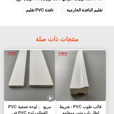
تقليم النافذة الخارجية
نافذة PVC تقليم
منتجات ذات صلة
قالب طوب PVC - شريط
مربع 、 لوحة تصفية PVC
إطار باب متين ومقاوم
القوالب لوح PVC في