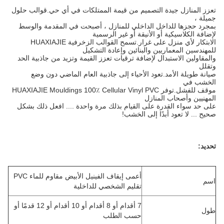
تعزز المنازل جيدة التصميم من قيمة الممتلكات في أي حي.قوالب حلول
جميلة ،
بمجرد حجزها للداخل الداخلي للمنازل ، أصبحت في المقدمة والوسط
لإضافة الكلاسيكية أو الأنيقة أو غير الرسمية
الابتكار لأي منزل على غرار.تسمح القوالب الزخرفية HUAXIAJIE
للمهندسين المعماريين والبنائين وإعادة التشكيل
والمقاولين الاستبدال لإضافة ترقيات تعزز القيمة وتزيد من جاذبية الحد
وتقلل
صيانة طويلة الأمد.تعود الأحياء إلى جاذبية العام الماضي دون وضع
الخشب في
موقف للفشل.توفر HUAXIAJIE Mouldings 100٪ Cellular Vinyl PVC
المهنيين وأصحاب المنازل
على حد سواء القدرة على القيام بذلك مرة واحدة .... افعل ذلك بشكل
صحيح ... لا تعود أبدًا إلى الخشب!
تحديد:
أعمى إيقاف الفينيل الأبيض مقاوم للماء PVC
اسم
تقليم الشخصي للداخلية
7 أقدام أو 8 أقدام أو 10 أقدام أو 12 قدمًا أو
طول
حسب الطلب