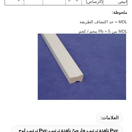
أبيض.
(الرصاص)
ملحوظة:
MDL = حد اكتشاف الطريقة
MDL من Pb = 5 مجم / كجم
العلامات:
Pvc نافذة ترتيب,خارجيّ نافذة ترتيب,pvc ترتيب لوح