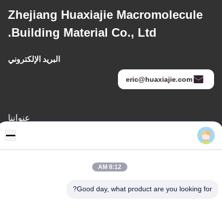
Zhejiang Huaxiajie Macromolecule
Building Material Co., Ltd.
البريد الإلكتروني
eric@huaxiajie.com
عنواننا
عنوان
رفض 355 Zhiyuan طريق, Wukang مدينة, Deqing إقليم, جيجيانغ
محافظة, الصين
8:12 AM
هاتف
Good day, what product are you looking for?
86-572-8080336