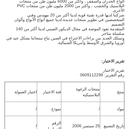
ألواح الجدران والسقف ، وأكثر من 6000 مليون طن من منتجات
البلاستيك والخشب ، وأكثر من 2000 مليون طن من منتجات PVC
الأخرى.
شركتنا لديها قدرة تقنية قوية.لدينا أكثر من 20 مهندس وفني
المتخصصين في تطوير منتجات جديدة.لدينا جميع أنواع الأنواع وألوان
التصميم
المتقدمة تقود الموضة في مجال الديكور الصيني.لدينا أكثر من 140
سلسلة متاجر
وتمتلك العديد من براءات الاختراع في الصين.تباع منتجاتنا بشكل جيد في
أوروبا والشرق الأوسط وأمريكا الشمالية.
تقرير الاختبار:
تقرير الاختبار
رقم التقرير: 0609112298
منتجات الرغوة
منتج
فئة الاختبار
اختبار العمولة
البلاستيكية
مواد
/
نموذج
/
الرقم
تاريخ التصنيع
25 سبتمبر 2006
/
التسلسلي.