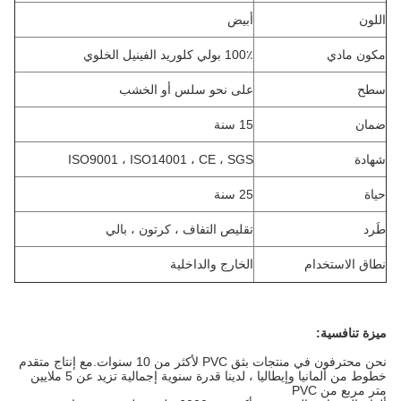
اللون
أبيض
مكون مادي
100٪ بولي كلوريد الفينيل الخلوي
سطح
على نحو سلس أو الخشب
ضمان
15 سنة
شهادة
ISO9001 ، ISO14001 ، CE ، SGS
حياة
25 سنة
طَرد
تقليص التفاف ، كرتون ، بالي
نطاق الاستخدام
الخارج والداخلية
ميزة تنافسية:
نحن محترفون في منتجات بثق PVC لأكثر من 10 سنوات.مع إنتاج متقدم
خطوط من ألمانيا وإيطاليا ، لدينا قدرة سنوية إجمالية تزيد عن 5 ملايين
متر مربع من PVC