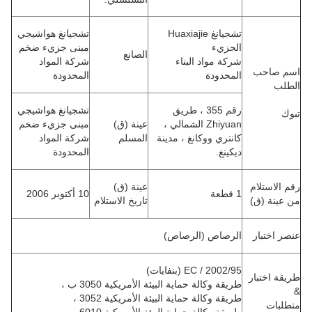
تشجيانغ Huaxiajie
تشجيانغ هواشيجي
الجزيء
مبنى جزيء ضخم
الصانع
شركة مواد البناء
شركة المواد
اسم صاحب
المحدودة
المحدودة
الطلب
رقم 355 ، طريق
تشجيانغ هواشيجي
تبوك
Zhiyuan الشمالي ،
عينة (ق)
مبنى جزيء ضخم
كانتري ووكانغ ، مدينة
المسلم
شركة المواد
ديكينغ.
المحدودة
رقم الاستلام
عينة (ق)
1 قطعة
10 أكتوبر 2006
من عينة (ق)
تاريخ الاستلام
عنصر اختبار
الرصاص (الرصاص)
2002/95 / EC (بنفايات)
طريقة اختبار
طريقة وكالة حماية البيئة الأمريكية 3050 ب ،
&
طريقة وكالة حماية البيئة الأمريكية 3052 ،
متطلبات