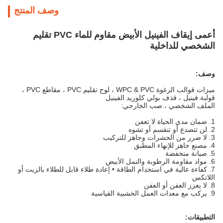
وصف المنتج
أعمى إيقاف الفينيل الأبيض مقاوم للماء PVC تقليم
الشخصي للداخلية
وصف:
ميزات قوالب الرغوة WPC & PVC ، لوح تقليم PVC ، مقاطع PVC ،
قولبة فينيل ، قذف بولي كلوريد الفينيل
الملف الشخصي ، صب الخارجي:
1. ضمان مدى الحياة لا تعفن
2. لن تتصدع أو تنقسم أو تشوه
3. لا ضرر من الحشرات وجاهز للتركيب
4. مصنع جاهز للإنهاء المطبق
5. صيانة منخفضة
6. مواد مقاومة الرطوبة والنمل الأبيض
7. كفاءة عالية في استخدام الطاقة • إعادة طلاء قابل للطلاء بالزيت أو
اللاتكس
8. لا يعزز العفن أو العفن
9. يركب مع معدات العمل الخشبية القياسية
التطبيقات: