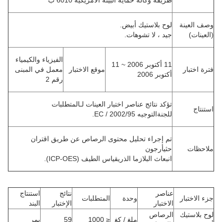
طريقة وكالة حماية البيئة الأمريكية 6010 ب
وصف العينة
لوح بلاستيك أبيض.
(العينات)
جيد ، لا تشوهات.
الفيزياء والكيمياء
11 أكتوبر 2006 ~ 11
فترة اختبار
موقع الاختبار
معمل في المبنى
أكتوبر 2006
رقم 2
تؤكد نتائج عناصر اختبار العينات لـ
المتطلبات
استنتاج
للجنة
التوجيه 2002/95 / EC.
تم إجراء تحليل محتوى الرصاص عن طريق اقتران
ملاحظات
حثي
أرجون
انبعاث البلازما الذري
قياس الطيف (ICP-OES).
عناصر
نتائج
استنتاج
جزء الاختبار
وحدة
المتطلبات
الاختبار
الإختبار
البند
لوح بلاستيك
الرصاص
ملغ / كغ
≤ 1000
59
يمر