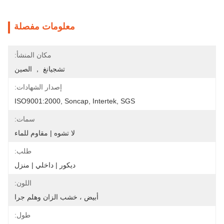
معلومات مفصلة
مكان المنشأ:
تشجيانغ ， الصين
إصدار الشهادات:
ISO9001:2000, Soncap, Intertek, SGS
سمات:
لا تشوه | مقاوم للماء
طلب:
ديكور | داخلي | منزل
اللون:
أبيض ، خشب الزان وهلم جرا
طول: