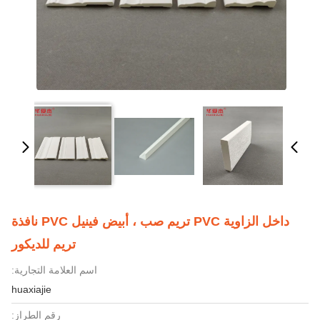
داخل الزاوية PVC تريم صب ، أبيض فينيل PVC نافذة
تريم للديكور
اسم العلامة التجارية:
huaxiajie
رقم الطراز: