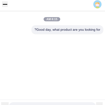
Eric
عنوان
رفض 355 Zhiyuan طريق, Wukang مدينة, Deqing إقليم, جيجيانغ
محافظة, الصين
8:15 AM
هاتف
Good day, what product are you looking for?
86-572-8080336
سياسة الخصوصية
|
خريطة الموقع
الصين جيدة الجودة pvc جدار لوح المورد. حقوق الطبع والنشر © -2026
Zhejiang Huaxiajie Macromolecule Building Material Co., Ltd. .
الجميع الحقوق محفوظة.