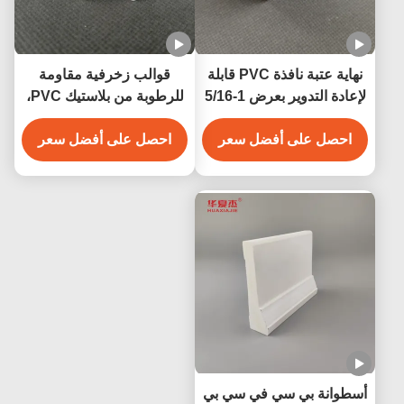
نهاية عتبة نافذة PVC قابلة
قوالب زخرفية مقاومة
لإعادة التدوير بعرض 1-5/16
للرطوبة من بلاستيك PVC،
بوصة × ارتفاع 1-3/8 بوصة،
قوالب بيضاء من بلاستيك
احصل على أفضل سعر
زخرفة داخلية من قوالب
PVC مقاس 3/4 بوصة
احصل على أفضل سعر
PVC
للديكور الداخلي والخارجي
أسطوانة بي سي في سي بي