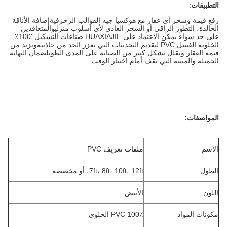
التطبيقات
:
رفع قيمة وسحر أي عقار مع هوكسيا جيه القوالب الزخرفيةإضافة الأناقة
الخالدة، التطور الراقي أو السحر العادي لأي أسلوب منزليوالمتعاقدين
على حد سواء يمكن الاعتماد على HUAXIAJIE صناعات التشكيل '100٪
الخلوية الفينيل PVC لتقديم التحديثات التي تعزز الحد من جاذبيةويزيد من
قيمة العقار ويقلل بشكل كبير من الصيانة على المدى الطويلضمان النهاية
الجميلة والمتينة التي تقف أمام اختبار الوقت.
المواصفات:
الاسم
ملفات تعريف PVC
الطول
7ft، 8ft، 10ft، 12ft، أو مخصصة
اللون
الأبيض
مكونات المواد
100٪ PVC الخلوي