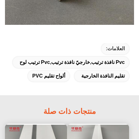
العلامات:
Pvc نافذة ترتيب,خارجيّ نافذة ترتيب,pvc ترتيب لوح
تقليم النافذة الخارجية
ألواح تقليم PVC
منتجات ذات صلة