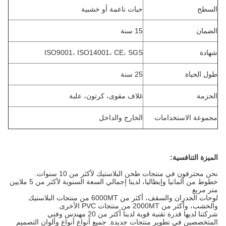
السطح
حبات ناعمة أو خشبية
الضمان
15 سنة
شهادة
ISO9001، ISO14001، CE، SGS
طول الحياة
25 سنة
الحزمة
غلاف مقوى، كرتون، علبة
مجموعة الاستخدامات
الخارج والداخل
الميزة التنافسية:
نحن محترفون في منتجات طحن البلاستيك لأكثر من 10 سنوات.
خطوط من ألمانيا وإيطاليا، لدينا إجمالي السعة السنوية لأكثر من 5 ملايين
متر مربع
لوحات الجدران والسقف، أكثر من 6000MT من منتجات البلاستيك
والخشب، وأكثر من 2000MT من منتجات PVC الأخرى.
شركتنا لديها قدرة تقنية قوية لدينا أكثر من 20 مهندس وفني
المتخصصين في تطوير منتجات جديدة. جميع أنواع أنواع وألوان التصميم