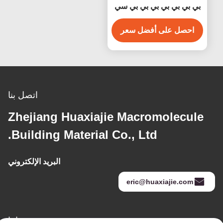
بي بي بي بي بي بي بي سي
بيضاء مضادة للماء سهلة
التنظيف
احصل على أفضل سعر
اتصل بنا
Zhejiang Huaxiajie Macromolecule
Building Material Co., Ltd.
البريد الإلكتروني
eric@huaxiajie.com
عنواننا