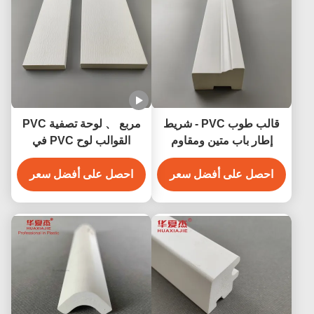
قالب طوب PVC - شريط
مربع 、 لوحة تصفية PVC
إطار باب متين ومقاوم
القوالب لوح PVC في
للعوامل الجوية
الأبيض لمجموعة واسعة من
احصل على أفضل سعر
التطبيقات
احصل على أفضل سعر