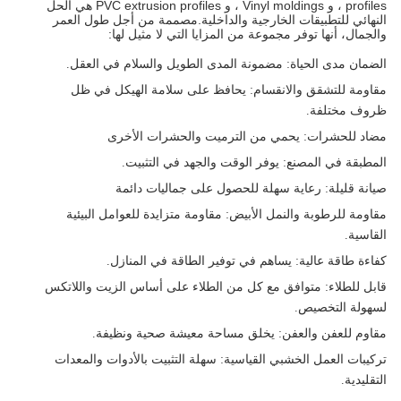
profiles ، و Vinyl moldings ، و PVC extrusion profiles هي الحل
النهائي للتطبيقات الخارجية والداخلية.مصممة من أجل طول العمر
والجمال، أنها توفر مجموعة من المزايا التي لا مثيل لها:
الضمان مدى الحياة
: مضمونة المدى الطويل والسلام في العقل.
مقاومة للتشقق والانقسام
: يحافظ على سلامة الهيكل في ظل
ظروف مختلفة.
مضاد للحشرات
: يحمي من الترميت والحشرات الأخرى
المطبقة في المصنع
: يوفر الوقت والجهد في التثبيت.
صيانة قليلة
: رعاية سهلة للحصول على جماليات دائمة
مقاومة للرطوبة والنمل الأبيض
: مقاومة متزايدة للعوامل البيئية
القاسية.
كفاءة طاقة عالية
: يساهم في توفير الطاقة في المنازل.
قابل للطلاء
: متوافق مع كل من الطلاء على أساس الزيت واللاتكس
لسهولة التخصيص.
مقاوم للعفن والعفن
: يخلق مساحة معيشة صحية ونظيفة.
تركيبات العمل الخشبي القياسية
: سهلة التثبيت بالأدوات والمعدات
التقليدية.