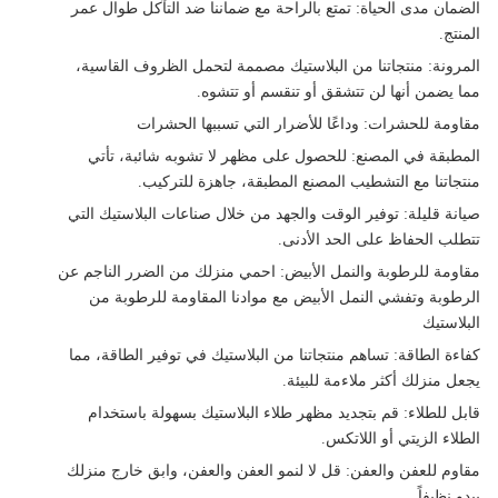
الضمان مدى الحياة
: تمتع بالراحة مع ضماننا ضد التآكل طوال عمر
المنتج.
المرونة
: منتجاتنا من البلاستيك مصممة لتحمل الظروف القاسية،
مما يضمن أنها لن تتشقق أو تنقسم أو تتشوه.
مقاومة للحشرات
: وداعًا للأضرار التي تسببها الحشرات
المطبقة في المصنع
: للحصول على مظهر لا تشوبه شائبة، تأتي
منتجاتنا مع التشطيب المصنع المطبقة، جاهزة للتركيب.
صيانة قليلة
: توفير الوقت والجهد من خلال صناعات البلاستيك التي
تتطلب الحفاظ على الحد الأدنى.
مقاومة للرطوبة والنمل الأبيض
: احمي منزلك من الضرر الناجم عن
الرطوبة وتفشي النمل الأبيض مع موادنا المقاومة للرطوبة من
البلاستيك
كفاءة الطاقة
: تساهم منتجاتنا من البلاستيك في توفير الطاقة، مما
يجعل منزلك أكثر ملاءمة للبيئة.
قابل للطلاء
: قم بتجديد مظهر طلاء البلاستيك بسهولة باستخدام
الطلاء الزيتي أو اللاتكس.
مقاوم للعفن والعفن
: قل لا لنمو العفن والعفن، وابق خارج منزلك
يبدو نظيفاً.