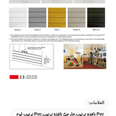
العلامات:
Pvc نافذة ترتيب,خارجيّ نافذة ترتيب,pvc ترتيب لوح