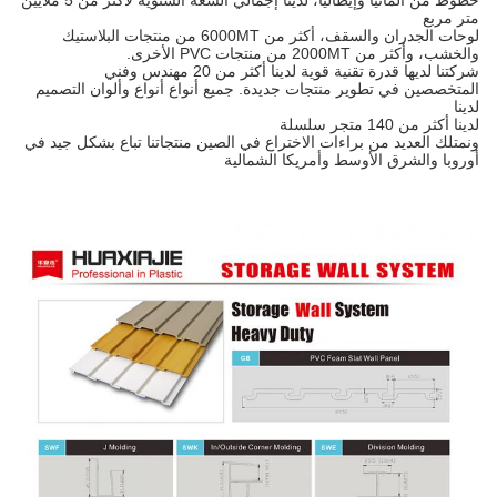
خطوط من ألمانيا وإيطاليا، لدينا إجمالي السعة السنوية لأكثر من 5 ملايين
متر مربع
لوحات الجدران والسقف، أكثر من 6000MT من منتجات البلاستيك
والخشب، وأكثر من 2000MT من منتجات PVC الأخرى.
شركتنا لديها قدرة تقنية قوية لدينا أكثر من 20 مهندس وفني
المتخصصين في تطوير منتجات جديدة. جميع أنواع أنواع وألوان التصميم
لدينا
لدينا أكثر من 140 متجر سلسلة
ونمتلك العديد من براءات الاختراع في الصين منتجاتنا تباع بشكل جيد في
أوروبا والشرق الأوسط وأمريكا الشمالية