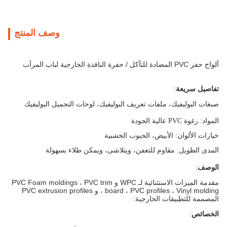
وصف المنتج
ألواح حفر PVC المضادة للتآكل / حفرة النافذة الخارجية لباب المرآب
تفاصيل سريعة
:
صبغات البوليفيك، ملفات تعريف البوليفيك، لوحات التجميل البوليفيك
المواد
: رغوة PVC عالية الجودة
خيارات الألوان
: الأبيض، الحبوب الخشبية
المدى الطويل
: مقاوم للتعفن، ويتلاشى، ويمكن طلاء بسهولة
الوصف
:
مقدمة الميزات الاستثنائية لـ WPC و PVC Foam moldings ، PVC trim
board ، PVC profiles ، Vinyl molding ، و PVC extrusion profiles
المصممة للتطبيقات الخارجية:
الخصائص
: