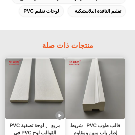
تقليم النافذة البلاستيكية
لوحات تقليم PVC
منتجات ذات صلة
قالب طوب PVC - شريط
مربع 、 لوحة تصفية PVC
إطار باب متين ومقاوم
القوالب لوح PVC في