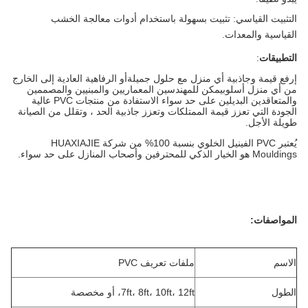
التثبيت القياسي
: تثبيت بسهولة باستخدام أدوات معالجة الخشب
القياسية والمعدات.
التطبيقات
:
إرفع قيمة وجاذبية أي منزل مع حلول جميلةأو الرفاهية العادية إلى الخارج
من أي منزل أسلوبيمكن للمهندسين المعماريين والمبنيين والمصممين
والمتعاقدين البديلين على حد سواء الاستفادة من منتجات PVC عالية
الجودة التي تعزز قيمة الممتلكات وتعزز جاذبية الحد ، وتقلل من الصيانة
طويلة الأجل.
يُعتبر PVC الفينيل الخلوي بنسبة 100% من شركة HUAXIAJIE
Mouldings هو الخيار الذكي للمحترفين وأصحاب المنازل على حد سواء.
المواصفات:
الاسم
ملفات تعريف PVC
الطول
7ft، 8ft، 10ft، 12ft، أو مخصصة