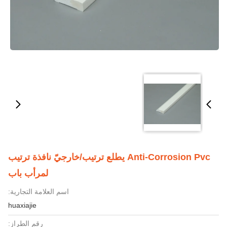
Anti-Corrosion Pvc يطلع ترتيب/خارجيّ نافذة ترتيب
لمرأب باب
اسم العلامة التجارية:
huaxiajie
رقم الطراز: