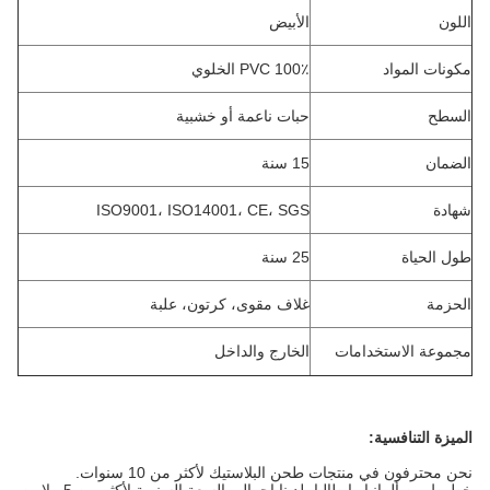
اللون
الأبيض
مكونات المواد
100٪ PVC الخلوي
السطح
حبات ناعمة أو خشبية
الضمان
15 سنة
شهادة
ISO9001، ISO14001، CE، SGS
طول الحياة
25 سنة
الحزمة
غلاف مقوى، كرتون، علبة
مجموعة الاستخدامات
الخارج والداخل
الميزة التنافسية:
نحن محترفون في منتجات طحن البلاستيك لأكثر من 10 سنوات.