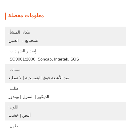
معلومات مفصلة
مكان المنشأ:
تشجيانغ ， الصين
إصدار الشهادات:
ISO9001:2000, Soncap, Intertek, SGS
سمات:
ضد الأشعة فوق البنفسجية | لا تقطيع
طلب:
الديكور | المنزل | ويندوز
اللون:
أبيض | خشب
طول: