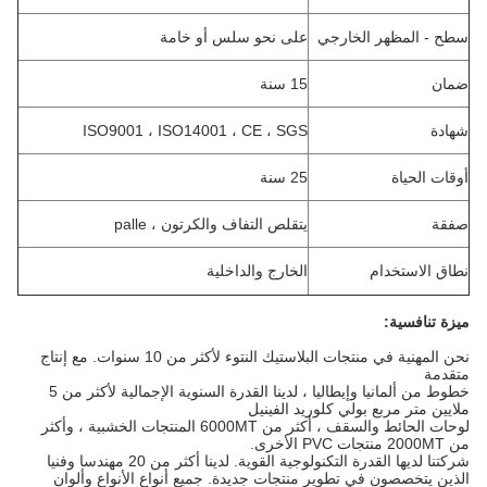
سطح - المظهر الخارجي
على نحو سلس أو خامة
ضمان
15 سنة
شهادة
ISO9001 ، ISO14001 ، CE ، SGS
أوقات الحياة
25 سنة
صفقة
يتقلص التفاف والكرتون ، palle
نطاق الاستخدام
الخارج والداخلية
ميزة تنافسية:
نحن المهنية في منتجات البلاستيك النتوء لأكثر من 10 سنوات.
مع إنتاج
متقدمة
خطوط من ألمانيا وإيطاليا ، لدينا القدرة السنوية الإجمالية لأكثر من 5
ملايين متر مربع بولي كلوريد الفينيل
لوحات الحائط والسقف ، أكثر من 6000MT المنتجات الخشبية ، وأكثر
من 2000MT منتجات PVC الأخرى.
شركتنا لديها القدرة التكنولوجية القوية.
لدينا أكثر من 20 مهندسا وفنيا
الذين يتخصصون في تطوير منتجات جديدة.
جميع أنواع الأنواع وألوان