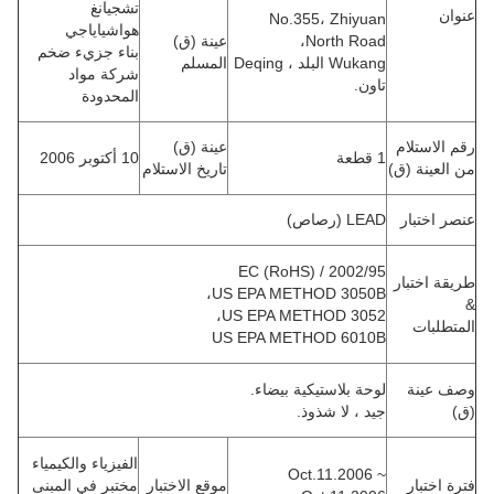
تشجيانغ
عنوان
No.355، Zhiyuan
هواشياياجي
North Road،
عينة (ق)
بناء جزيء ضخم
Wukang البلد ، Deqing
المسلم
شركة مواد
تاون.
المحدودة
رقم الاستلام
عينة (ق)
1 قطعة
10 أكتوبر 2006
من العينة (ق)
تاريخ الاستلام
عنصر اختبار
LEAD (رصاص)
2002/95 / EC (RoHS)
طريقة اختبار
US EPA METHOD 3050B،
&
US EPA METHOD 3052،
المتطلبات
US EPA METHOD 6010B
وصف عينة
لوحة بلاستيكية بيضاء.
(ق)
جيد ، لا شذوذ.
الفيزياء والكيمياء
Oct.11.2006 ~
فترة اختبار
موقع الاختبار
مختبر في المبنى