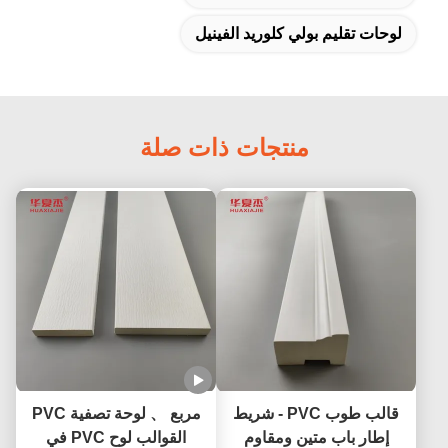
لوحات تقليم بولي كلوريد الفينيل
منتجات ذات صلة
قالب طوب PVC - شريط
مربع 、 لوحة تصفية PVC
إطار باب متين ومقاوم
القوالب لوح PVC في