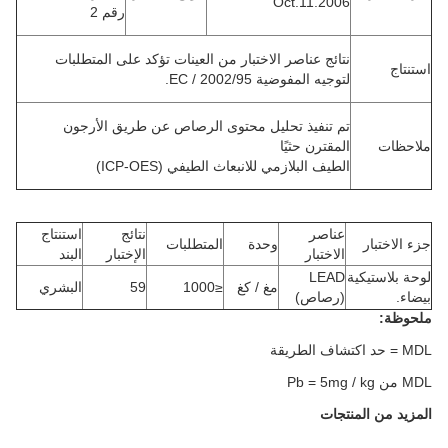
Oct.11.2006
رقم 2
نتائج عناصر الاختبار من العينات تؤكد على
المتطلبات
استنتاج
لتوجيه
المفوضية
2002/95 / EC.
تم تنفيذ تحليل محتوى الرصاص عن طريق
الأرجون
ملاحظات
المقترن
حثيًا
الطيف
البلازمي للانبعاث
الطيفي (ICP-OES)
عناصر
نتائج
استنتاج
جزء الاختبار
وحدة
المتطلبات
الاختبار
الإختبار
البند
لوحة بلاستيكية
LEAD
مغ / كغ
≤1000
59
البشري
بيضاء.
(رصاص)
ملحوظة:
MDL = حد اكتشاف الطريقة
MDL من Pb = 5mg / kg
المزيد من المنتجات