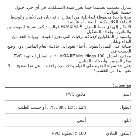
منازل مصممة تصميما جيدا تعزز قيمة الممتلكات في أي حي.
حلول
جميلة القوالب ،
مرة واحدة محفوظة للداخلية من المنازل ، قد حان في الأمام والوسط
لإضافة الكلاسيكية ، أنيقة ، أو عارضة
الابتكار إلى أي نمط المنزل.
HUAXIAJIE قوالب ديكور تسمح للمهندسين
والبنائين ، وإعادة التشكيل
واستبدال المقاولين لإضافة ترقيات التي تعزز القيمة ، وزيادة الحد من
النداء وتقلل
صيانة على المدى الطويل.
أحياء تعود إلى جاذبية العام الماضي دون وضع
الخشب في
موقف للفشل.
HUAXIAJIE Mouldings 100 ٪ الفينيل الخلوية PVC
يوفر المهنيين وأصحاب المنازل
على حد سواء القدرة على القيام بذلك مرة واحدة ... هل هذا صحيح ... لا
تعود أبدا إلى الخشب!
مواصفات:
اسم
ملامح PVC
الطول
7ft ، 8ft ، 10ft ، 12ft ، أو حسب الطلب
اللون
أبيض
المكون المادي
100 ٪ الخلوية PVC