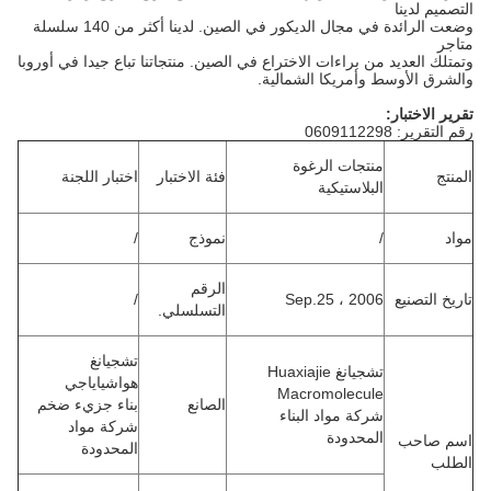
التصميم لدينا
وضعت الرائدة في مجال الديكور في الصين.
لدينا أكثر من 140 سلسلة
متاجر
وتمتلك العديد من براءات الاختراع في الصين.
منتجاتنا تباع جيدا في أوروبا
والشرق الأوسط وأمريكا الشمالية.
تقرير الاختبار:
رقم التقرير: 0609112298
منتجات الرغوة
المنتج
فئة الاختبار
اختبار اللجنة
البلاستيكية
مواد
/
نموذج
/
الرقم
تاريخ التصنيع
Sep.25 ، 2006
/
التسلسلي.
تشجيانغ
تشجيانغ Huaxiajie
هواشياياجي
Macromolecule
الصانع
بناء جزيء ضخم
شركة مواد البناء
شركة مواد
المحدودة
اسم صاحب
المحدودة
الطلب