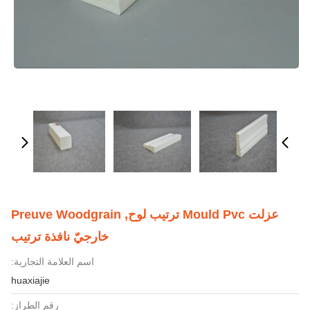
عزلت Mould Pvc ترتيب لوح, Preuve Woodgrain
خارجيّ نافذة ترتيب
اسم العلامة التجارية:
huaxiajie
رقم الطراز: