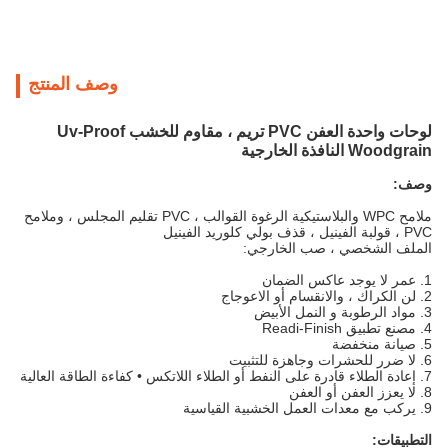
وصف المنتج
لوحات واحدة العفن PVC تريم ، مقاوم للخشب Uv-Proof
Woodgrain النافذة الخارجية
وصف:
ملامح WPC والبلاستيكية الرغوة القوالب ، PVC تقليم المجلس ، وملامح
PVC ، قولبة الفينيل ، قذف بولي كلوريد الفينيل
الملف الشخصي ، صب الخارجي:
1. عمر لا يوجد عاكس الضمان
2. لن الكراك ، والانقسام أو الاعوجاج
3. مواد
الرطوبة و النمل الأبيض
4. مصنع تطبيق Readi-Finish
5. صيانة منخفضة
6.
لا ضرر للحشرات وجاهزة للتثبيت
7. إعادة الطلاء قادرة على النفط أو الطلاء اللاتكس
• كفاءة الطاقة العالية
8. لا يعزز العفن أو العفن
9. يركب مع معدات العمل الخشبية القياسية
التطبيقات: