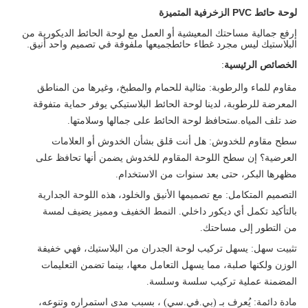
لوحة حائط PVC الزخرفية المتميزة
إرفع جمالية مساحتك المعيشية أو العمل مع لوحة الحائط الديكورية من
البلاستيك ليس مجرد غطاء حائطجميعها ملفوفة في تصميم واحد أنيق.
الخصائص الرئيسية
:
مقاوم للماء والرطوبة
: مثالية للحمام والمطبخ، وغيرها من المناطق
المعرضة للرطوبة، لدينا لوحة الحائط البلاستيكي يوفر حماية متفوقة
ضد تلف المياه.ستحافظ لوحة الحائط على جمالها وسلامتها.
سطح مقاوم للخدوش
: هل أنت قلق بشأن الخدوش أو العلامات
العرضية؟ إن سطح اللوحة المقاوم للخدوش يضمن أنها تحافظ على
مظهرها البكر، حتى بعد سنوات من الاستخدام.
التصميم المتكامل
: مع تصميمها الأنيق والخلود، هذه اللوحة الجدارية
بالتأكيد تكمل أي ديكور داخلي. النمط الخفيف ومميز يضيف لمسة
من التطور إلى مساحتك.
تثبيت سهل
: يسهل تركيب لوحة الجدران من البلاستيك، فهي خفيفة
الوزن ولكنها صلبة، مما يسهل التعامل معها، بينما تضمن التعليمات
المضمنة عملية تركيب سلسة وسلسة.
مادة دائمة
: يُعرف بـ (بي.في.سي) ، بسبب مدى استمراره وتنوعه،