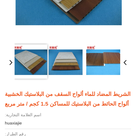
الشريط المضاد للماء ألواح السقف من البلاستيك الخشبية
ألواح الحائط من البلاستيك للمساكن 1.5 كجم / متر مربع
اسم العلامة التجارية:
huaxiajie
رقم الطراز: