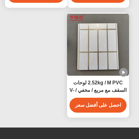
2.52kg / M PVC لوحات
السقف مع مربع / مخفي / V-
Groove Edge مقاومة
الرطوبة
احصل على أفضل سعر