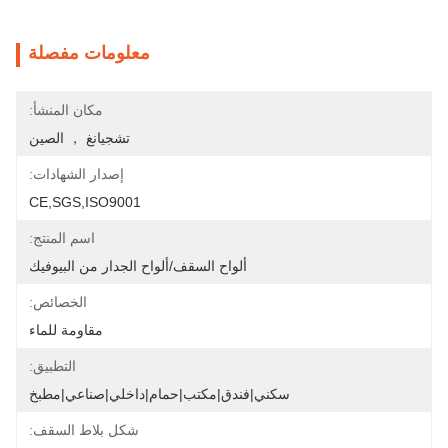
معلومات مفصلة
مكان المنشأ:
تشجيانغ ， الصين
إصدار الشهادات:
CE,SGS,ISO9001
اسم المنتج:
ألواح السقف/ألواح الجدار من البيوفيك
الخصائص:
مقاومة للماء
التطبيق:
سكني|فندق|مكتب|حمام|داخلي|صناعي|مطبخ
شكل بلاط السقف: