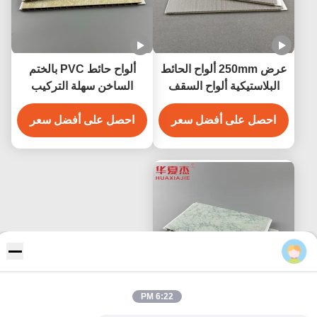
عرض 250mm ألواح الحائط
ألواح حائط PVC بالختم
البلاستيكية ألواح السقف
الساخن سهلة التركيب
البلاستيكية المقاومة
مقاومة للماء بسهولة
للرطوبة 250mmx5mm
احصل على أفضل سعر
احصل على أفضل سعر
Eric
6:22 PM