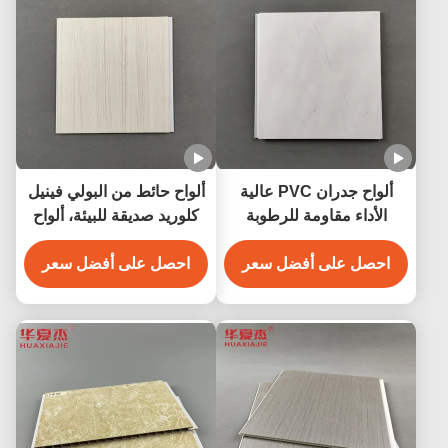
ألواح جدران PVC عالية
ألواح حائط من البولي فينيل
الأداء مقاومة للرطوبة
كلوريد صديقة للبيئة، ألواح
بتصميم رخامي
تزيين من البولي فينيل
احصل على أفضل سعر
احصل على أفضل سعر
كلوريد مغلفة لجدار المنزل