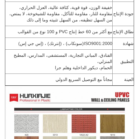
خفيفة الوزن، قوة قوية، كثافة عالية، العزل الحراري،
جودة الإنتاج
مقاومة للنار، مقاومة للتآكل، مقاومة للشيخوخة، لا يمتص،
من السهل تنظيفه، من السهل تثبيته وما إلى ذلك
نطاق الإنتاج
مع أكثر من 60 خط إنتاج PVC و 100 نوع من القوالب
شهادة
ISO9001:2000(سونكاب) ، (إنترتك) ، (إس جي إس)
الفنادق، المباني التجارية، المستشفى، المدارس، المطبخ
التطبيق
المنزلي،
الحمام، ديكور الداخلية وهلم جرا
العينة
مجاناً مع التوصيل السريع الدولي