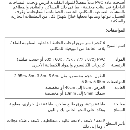
أصبحت مادة PVC بديلاً مفضلاً للمواد التقليدية لتزيين وتجديد المساحات
الداخلية في بيئات مختلفة ، بما في ذلك المساكن والفنادق والمطاعم
،المنشآت الصناعية، المكاتب الخاصة، الحمامات، المطبخات، وغرف
الغسيل. تنوعها ومتانتها تجعلها خيارًا شهيرًا لكل من التطبيقات التجارية
والسكنية.
المواصفات:
4 كجم / متر مربع لوحات الحائط الداخلية المقاومة للماء /
اسم المنتج
بلاط الحائط من البيوفيك للمكاتب
المواد
PVC (50٪ ، 60٪ ، 73٪ ، 77٪ ، 87٪ أو حسب طلبك)
الرئيسية
كربونات الكالسيوم والمواد الكيميائية الأخرى
الطول: حجم مخصص، مثل 2.95m، 3m، 3.8m، 5.6m،
المواصفات
5.8m، 5.95m
العادية
العرض: 5cm إلى 40cm أو مخصصة
سمك: 5mm إلى 10mm أو مخصصة
معالجة
طباعة زيتية، ورق طابع ساخن، طباعة نقل حراري، مطوية
السطح
وهكذا على النحو الخاص بك واللون
لامعة / لامعة ، لامعة عالية ، متطاطية ، لامعة ، طلاء عجلات
تأثير السطح
، وما إلى ذلك