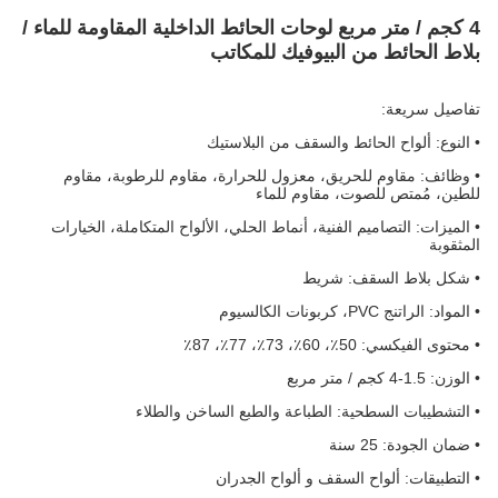
4 كجم / متر مربع لوحات الحائط الداخلية المقاومة للماء /
بلاط الحائط من البيوفيك للمكاتب
تفاصيل سريعة:
• النوع: ألواح الحائط والسقف من البلاستيك
• وظائف: مقاوم للحريق، معزول للحرارة، مقاوم للرطوبة، مقاوم
للطين، مُمتص للصوت، مقاوم للماء
• الميزات: التصاميم الفنية، أنماط الحلي، الألواح المتكاملة، الخيارات
المثقوبة
• شكل بلاط السقف: شريط
• المواد: الراتنج PVC، كربونات الكالسيوم
• محتوى الفيكسي: 50٪، 60٪، 73٪، 77٪، 87٪
• الوزن: 1.5-4 كجم / متر مربع
• التشطيبات السطحية: الطباعة والطبع الساخن والطلاء
• ضمان الجودة: 25 سنة
• التطبيقات: ألواح السقف و ألواح الجدران