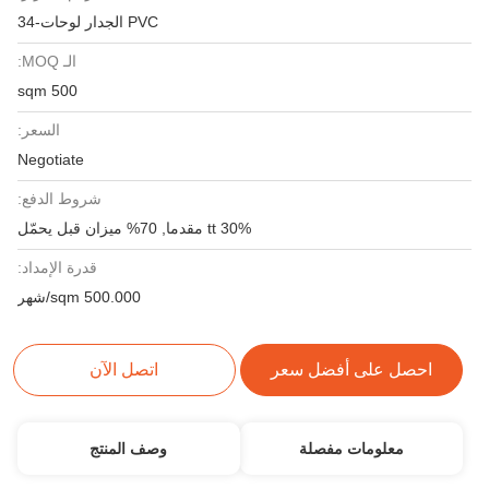
PVC الجدار لوحات-34
الـ MOQ:
500 sqm
السعر:
Negotiate
شروط الدفع:
30% tt مقدما, 70% ميزان قبل يحمّل
قدرة الإمداد:
500.000 sqm/شهر
احصل على أفضل سعر
اتصل الآن
معلومات مفصلة
وصف المنتج