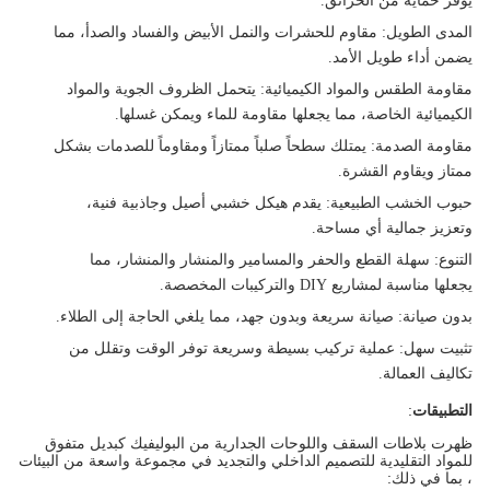
يوفر حماية من الحرائق.
المدى الطويل
: مقاوم للحشرات والنمل الأبيض والفساد والصدأ، مما
يضمن أداء طويل الأمد.
مقاومة الطقس والمواد الكيميائية
: يتحمل الظروف الجوية والمواد
الكيميائية الخاصة، مما يجعلها مقاومة للماء ويمكن غسلها.
مقاومة الصدمة
: يمتلك سطحاً صلباً ممتازاً ومقاوماً للصدمات بشكل
ممتاز ويقاوم القشرة.
حبوب الخشب الطبيعية
: يقدم هيكل خشبي أصيل وجاذبية فنية،
وتعزيز جمالية أي مساحة.
التنوع
: سهلة القطع والحفر والمسامير والمنشار والمنشار، مما
يجعلها مناسبة لمشاريع DIY والتركيبات المخصصة.
بدون صيانة
: صيانة سريعة وبدون جهد، مما يلغي الحاجة إلى الطلاء.
تثبيت سهل
: عملية تركيب بسيطة وسريعة توفر الوقت وتقلل من
تكاليف العمالة.
التطبيقات
:
ظهرت بلاطات السقف واللوحات الجدارية من البوليفيك كبديل متفوق
للمواد التقليدية للتصميم الداخلي والتجديد في مجموعة واسعة من البيئات
، بما في ذلك: