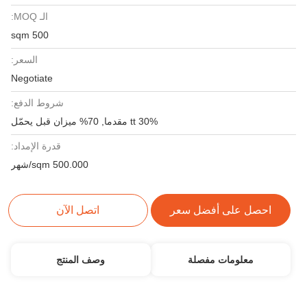
الـ MOQ:
500 sqm
السعر:
Negotiate
شروط الدفع:
30% tt مقدما, 70% ميزان قبل يحمّل
قدرة الإمداد:
500.000 sqm/شهر
احصل على أفضل سعر
اتصل الآن
معلومات مفصلة
وصف المنتج