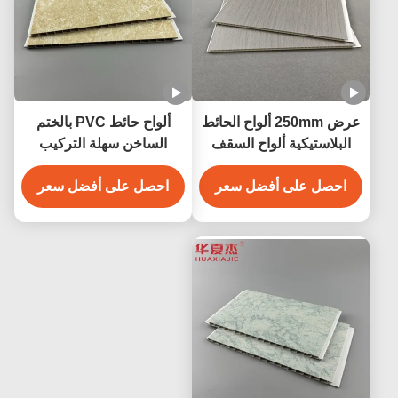
عرض 250mm ألواح الحائط
ألواح حائط PVC بالختم
البلاستيكية ألواح السقف
الساخن سهلة التركيب
البلاستيكية المقاومة
مقاومة للماء بسهولة
للرطوبة 250mmx5mm
احصل على أفضل سعر
احصل على أفضل سعر