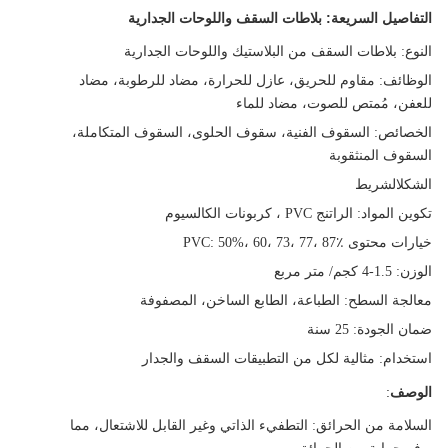
التفاصيل السريعة: بلاطات السقف واللوحات الجدارية
النوع
: بلاطات السقف من البلاستيك واللوحات الجدارية
الوظائف
: مقاوم للحريق، عازل للحرارة، مضاد للرطوبة، مضاد
للعفن، مُمتص للصوت، مضاد للماء
الخصائص
: السقوف الفنية، سقوف الحلوى، السقوف المتكاملة،
السقوف المنثقوبة
الشكل
الشريط
تكوين المواد
: الراتنج PVC ، كربونات الكالسيوم
خيارات محتوى PVC
: 50%، 60، 73، 77، 87٪
الوزن
: 1.5-4 كجم/ متر مربع
معالجة السطح
: الطباعة، الطابع الساخن، المصفوفة
ضمان الجودة
: 25 سنة
استخدام
: مثالية لكل من التطبيقات السقف والجدار
الوصف
:
السلامة من الحرائق
: التطفيء الذاتي وغير القابل للاشتعال، مما