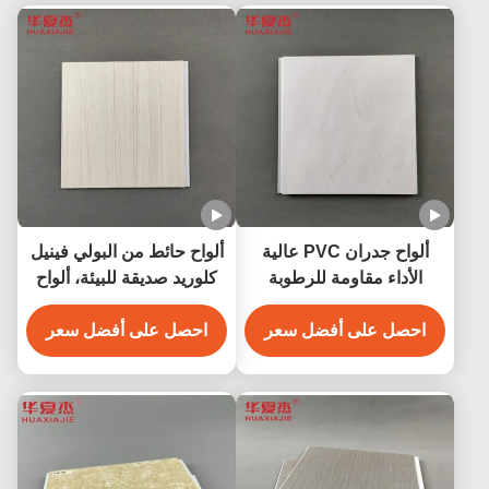
ألواح جدران PVC عالية
ألواح حائط من البولي فينيل
الأداء مقاومة للرطوبة
كلوريد صديقة للبيئة، ألواح
بتصميم رخامي
تزيين من البولي فينيل
احصل على أفضل سعر
احصل على أفضل سعر
كلوريد مغلفة لجدار المنزل