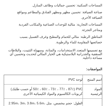
المساحات السكنية
: تحسين جماليات وظائف المنازل.
صناعة الضيافة
: تحسين مظهر ومظهر الفنادق والمطاعم ومواقع
الضيافة الأخرى.
المساحات التجارية
: مثالية للوحدات الصناعية والمكاتب الفردية
ومتاجر التجزئة.
المناطق الرطبة
: مثالي للحمام والمطبخ وغرف الغسيل بسبب
خصائصها المقاومة للماء والرطوبة.
مع تصميمها المتعدد الاستخدامات، والمتانة، وسهولة التثبيت، والبلاطات
السقفية والجدرانية البلاستيكية هي الخيار المثالي لتحديث وتحسين أي
مساحة داخلية.
المواصفات:
اسم المنتج
لوحة PVC
المواد
PVC (50٪ ، 60٪ ، 73٪ ، 77٪ ، 87٪ أو حسب طلبك)
الرئيسية
كربونات الكالسيوم والمواد الكيميائية الأخرى
الطول: حجم مخصص، مثل 2.95m، 3m، 3.8m، 5.6m،