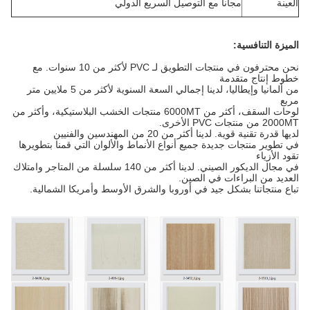
العينة
مجاناً مع التوصيل السريع الدولي
الميزة التنافسية:
نحن محترفون في منتجات التطويق لـ PVC لأكثر من 10 سنوات. مع
خطوط إنتاج متقدمة
من ألمانيا وإيطاليا، لدينا إجمالي السعة السنوية لأكثر من 5 ملايين متر
مربع
لوحات السقف، أكثر من 6000MT منتجات الخشب البلاستيكية، وأكثر من
2000MT من منتجات PVC الأخرى.
لديها قدرة تقنية قوية. لدينا أكثر من 20 من المهندسين والفنيين
في تطوير منتجات جديدة جميع أنواع الأنماط والألوان التي قمنا بتطويرها
تقود الأزياء
في مجال الديكور الصيني. لدينا أكثر من 140 سلسلة من المتاجر وامتلاك
العديد من البراءات في الصين.
تباع منتجاتنا بشكل جيد في أوروبا والشرق الأوسط وأمريكا الشمالية.