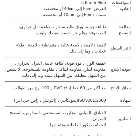
المواصفات
5.8m، 5.95m
العادية
العرض: 5cm إلى 40cm أو مخصصة
سمك: 5mm إلى 10mm أو مخصصة
معالجة
طباعة زيتية، ورق طابع ساخن، طباعة نقل حراري،
السطح
المصفوفة وهلم جرا حسب نمطك ولونك
لامعة / لامعة ، لامعة عالية ، متطاطية ، لامعة ، طلاء
تأثير السطح
عجلات ، وما إلى ذلك
خفيفة الوزن، قوة قوية، كثافة عالية، العزل الحراري،
جودة الإنتاج
مقاومة للنار، مقاومة للتآكل، مقاومة للشيخوخة، لا يمتص،
من السهل تنظيفه، من السهل تثبيته وما إلى ذلك
نطاق الإنتاج
مع أكثر من 60 خط إنتاج PVC و 100 نوع من القوالب
شهادة
ISO9001:2000(سونكاب) ، (إنترتك) ، (إس جي إس)
الفنادق، المباني التجارية، المستشفى، المدارس، المطبخ
التطبيق
المنزلي،
الحمام، ديكور الداخلية وهلم جرا