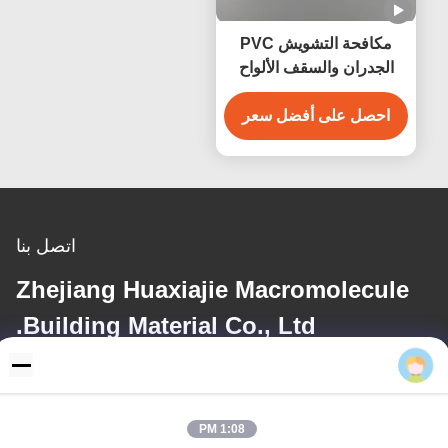
مكافحة التشويش PVC
الجدران والسقف الألواح
250mm العرض المقاومة
للماء مضادة للتآكل
احصل على أفضل سعر
اتصل بنا
Zhejiang Huaxiajie Macromolecule
Building Material Co., Ltd.
Eric
البريد الإلكتروني
eric@huaxiajie.com
1:08 PM