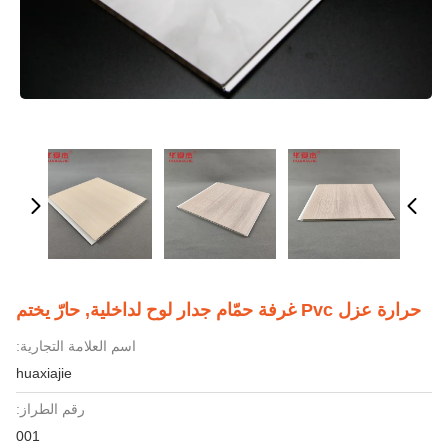
حرارة عزل Pvc غرفة حمّام جدار لوح لداخلية, حارّ يختم
اسم العلامة التجارية:
huaxiajie
رقم الطراز:
001