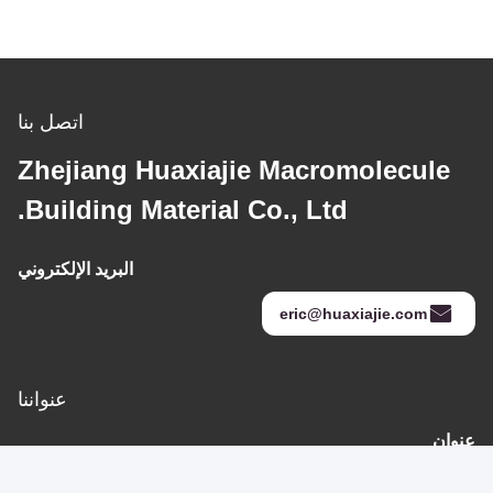
Good day, what product are you looking for?
اتصل بنا
Zhejiang Huaxiajie Macromolecule
Building Material Co., Ltd.
البريد الإلكتروني
eric@huaxiajie.com
عنواننا
عنوان
رفض 355 Zhiyuan طريق, Wukang مدينة, Deqing إقليم, جيجيانغ