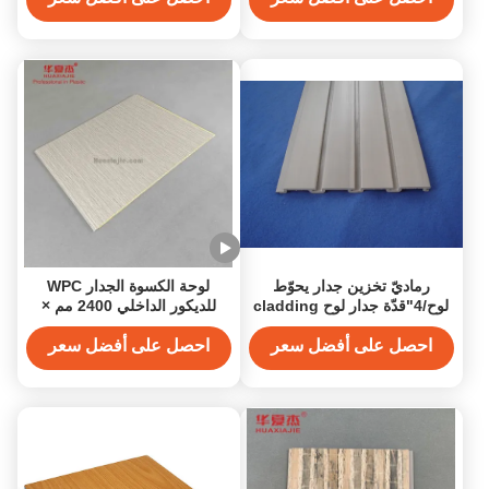
رماديّ تخزين جدار يحوّط
لوحة الكسوة الجدار WPC
لوح/4"قدّة جدار لوح cladding
للديكور الداخلي 2400 مم ×
لوح
1200 مم
احصل على أفضل سعر
احصل على أفضل سعر