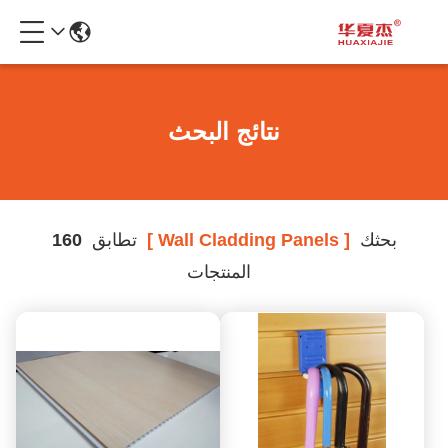
نتائج البحث
بحثك
[ Wall Cladding Panels ]
تطابق
160
المنتجات