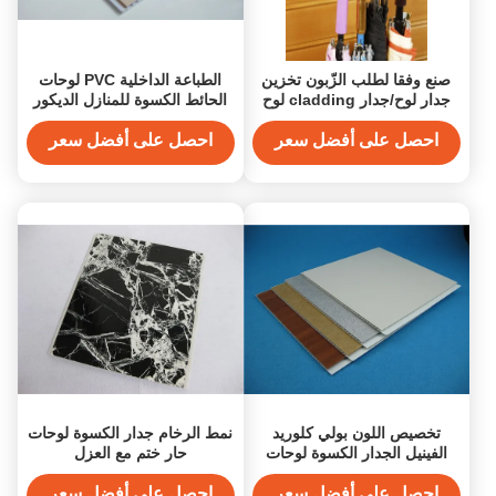
صنع وفقا لطلب الزّبون تخزين
الطباعة الداخلية PVC لوحات
جدار لوح/جدار cladding لوح
الحائط الكسوة للمنازل الديكور
لمخزن تركيب
احصل على أفضل سعر
احصل على أفضل سعر
تخصيص اللون بولي كلوريد
نمط الرخام جدار الكسوة لوحات
الفينيل الجدار الكسوة لوحات
حار ختم مع العزل
للبناء ، الصيانة السريعة
احصل على أفضل سعر
احصل على أفضل سعر