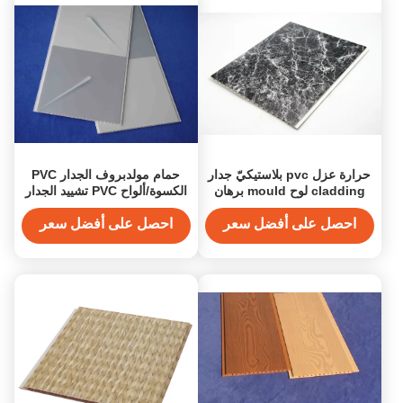
حرارة عزل pvc بلاستيكيّ جدار
حمام مولدبروف الجدار PVC
cladding لوح mould برهان
الكسوة/ألواح PVC تشييد الجدار
احصل على أفضل سعر
احصل على أفضل سعر