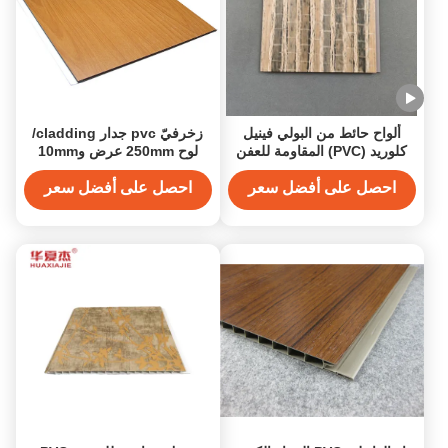
ألواح حائط من البولي فينيل
زخرفيّ pvc جدار cladding/
كلوريد (PVC) المقاومة للعفن
لوح 250mm عرض و10mm
للتغليف الداخلي للجدران
سماكة
احصل على أفضل سعر
احصل على أفضل سعر