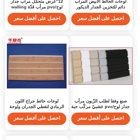
لوحات الحائط الأبيض المرآب
12"عرض متحمّل مرأب جدار
دائم للتخزين الجدار الديكور
لوح/pvc مرأب قدّة walling
لوح لمنزل
احصل على أفضل سعر
احصل على أفضل سعر
صنع وفقا لطلب الزّبون مرأب
لوحات حائط جراج اللون
جدار لوح/pvc خشبيّ مركّب حبة
الرمادي لتغطي الجدران ولوحة
جدار لوح
العرض
احصل على أفضل سعر
احصل على أفضل سعر