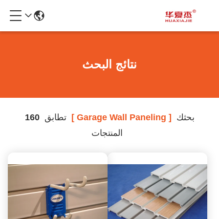
نتائج البحث
بحثك
[ Garage Wall Paneling ]
تطابق
160
المنتجات