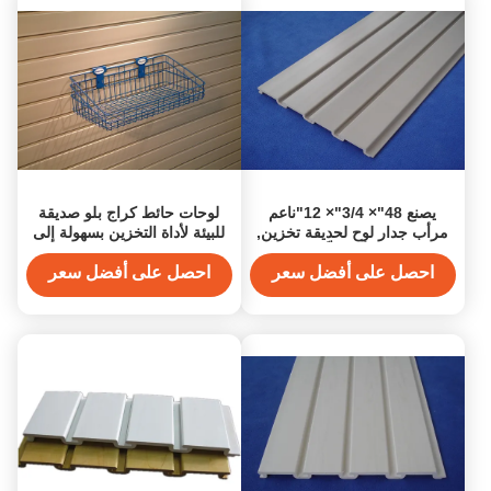
يصنع 48"× 3/4"× 12"ناعم
لوحات حائط كراج بلو صديقة
مرأب جدار لوح لحديقة تخزين,
للبيئة لأداة التخزين بسهولة إلى
يتيح أن ينظّف
دريوال
احصل على أفضل سعر
احصل على أفضل سعر